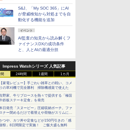
ビスを提供
S&J、「My SOC 365」にAI
が脅威検知から対処までを自
動化する機能を追加
イベント
AI監査の知見から読み解くフ
ァイナンスDXの成功条件
と、人とAIの最適分担
Impress Watchシリーズ 人気記事
時間
24時間
1週間
1カ月
【家電レビュー】手ごわい雑草との戦い、コメ
リの草刈機で完全勝利 掃除機感覚で使えた
吉野家、牛リブロースを熱々で提供する「極旨
牛鉄板ステーキ定食」を発売
本日発売「スヌーピー」圧縮収納ポーチ。ファ
スナー閉めるだけで着替えや荷物がスリムにま
とまる
かつや、カツ丼や定食などが150円引きの「感
謝祭」8日間限定で実施！ ご飯大盛も無料