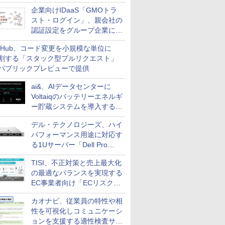
企業向けIDaaS「GMOトラ
スト・ログイン」、親会社の
認証設定をグループ企業に展
開できる新機能を提供
itHub、コード変更を小規模な単位に
割する「スタック型プルリクエスト」
パブリックプレビューで提供
ai&、AIデータセンターに
Voltaiqのバッテリーエネルギ
ー貯蔵システムを導入する計
画を発表
デル・テクノロジーズ、ハイ
パフォーマンス用途に対応す
る1Uサーバー「Dell Pro
Precision 7 R1ラック」を発
TISI、不正対策と売上最大化
売
の最適なバランスを実現する
EC事業者向け「ECリスク対
策設計・運用支援サービス」
カオナビ、従業員の特性や相
性を可視化しコミュニケーシ
ョンを支援する適性検査サー