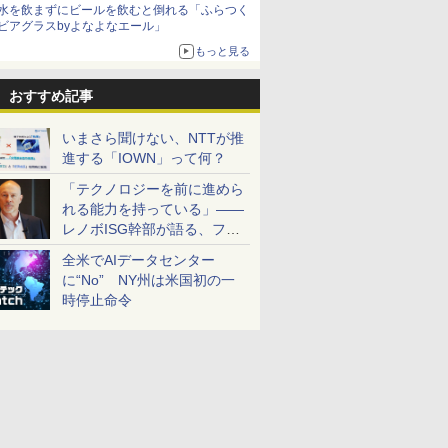
水を飲まずにビールを飲むと倒れる「ふらつく
ビアグラスbyよなよなエール」
もっと見る
おすすめ記事
いまさら聞けない、NTTが推
進する「IOWN」って何？
「テクノロジーを前に進めら
れる能力を持っている」――
レノボISG幹部が語る、フル
スタックと水冷技術の強み
全米でAIデータセンター
に“No” NY州は米国初の一
時停止命令