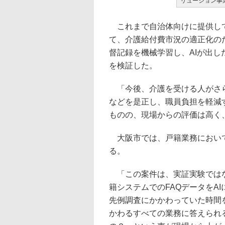
リューション事
これまで自治体向けに提供して
て、介護給付費市況の適正化の
督記録を機械学習し、AIが出
を検証した。
「今後、介護を受ける人がさら
などを是正し、職員負担を軽減
ものの、現場からの評価は高く
大阪市では、戸籍業務において
る。
「この案件は、実証実験ではな
籍システムでのFAQデータをA
先例調査にかかわっていた時間
かわるすべての業務に答えられ