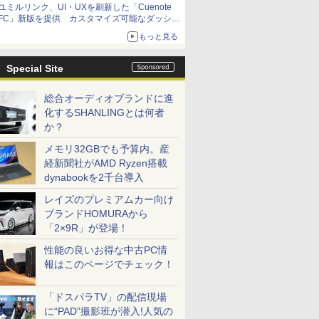
ユミルリンク、UI・UXを刷新した「Cuenote
FC」新版を提供 カスタマイズ可能なダッシュ
ボード画面を搭載
もっと見る
Special Site
総合オーディオブランドに進
化するSHANLINGとは何者
か？
メモリ32GBでも予算内。産
経新聞社がAMD Ryzen搭載
dynabookを2千台導入
レイズのプレミアムカー向け
ブランドHOMURAから
「2×9R」が登場！
性能の良いお得な中古PC情
報はこのページでチェック！
「ドスパラTV」の配信現場
に“PAD”撮影班が潜入!人気の