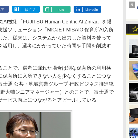
ェア
はてブ
note
LinkedIn
UJITSU Human Centric AI Zinrai」を搭
リューション「MICJET MISAIO 保育所AI入所
した。従来は、システムから出力した資料を使って
Iを活用し、選考にかかっていた時間や手間を削減す
ことで、選考に漏れた場合は別な保育所の利用検
に保育所に入所できない人を少なくすることにつな
士通 公共・地域営業グループ 行政ビジネス推進統
河野大輔シニアマネージャー）とのことで、富士通で
サービス向上につながるとアピールしている。