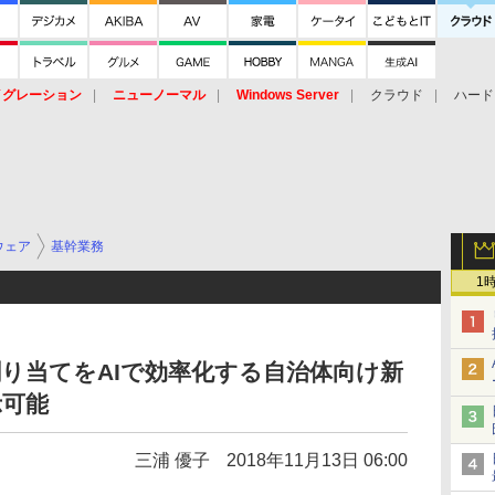
イグレーション
ニューノーマル
Windows Server
クラウド
ハード
トピック
ストレージ（HW）
オープンソース
SaaS
標的型
ント
ウェア
基幹業務
1
り当てをAIで効率化する自治体向け新
示可能
三浦 優子
2018年11月13日 06:00