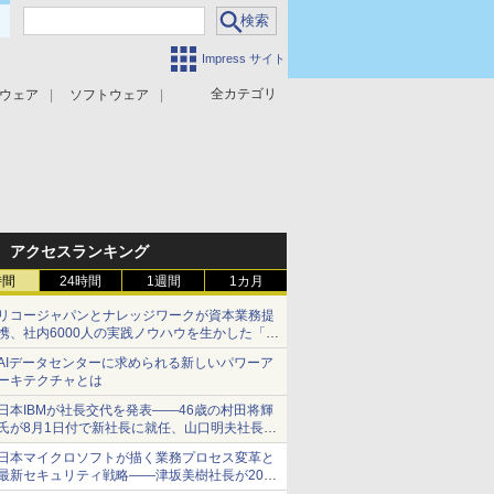
Impress サイト
全カテゴリ
ウェア
ソフトウェア
攻撃対策
マルウェア対策
アクセスランキング
時間
24時間
1週間
1カ月
リコージャパンとナレッジワークが資本業務提
携、社内6000人の実践ノウハウを生かした「AI
商談記録 for RICOH」を展開へ
AIデータセンターに求められる新しいパワーア
ーキテクチャとは
日本IBMが社長交代を発表――46歳の村田将輝
氏が8月1日付で新社長に就任、山口明夫社長は
会長へ
日本マイクロソフトが描く業務プロセス変革と
最新セキュリティ戦略――津坂美樹社長が2027
年度戦略を説明