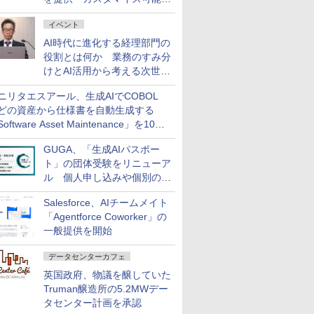
ダッシュボード画面を搭載
イベント
AI時代に進化する経理部門の
役割とは何か 業務のすみ分
けとAI活用から考える次世代
ファイナンス戦略
ニリタエスアール、生成AIでCOBOL
どの資産から仕様書を自動生成する
oftware Asset Maintenance」を10月
発売
GUGA、「生成AIパスポー
ト」の団体受験をリニューア
ル 個人申し込みや個別の支
払いなどに対応
Salesforce、AIチームメイト
「Agentforce Coworker」の
一般提供を開始
データセンターカフェ
英国政府、物議を醸していた
Truman醸造所の5.2MWデー
タセンター計画を承認