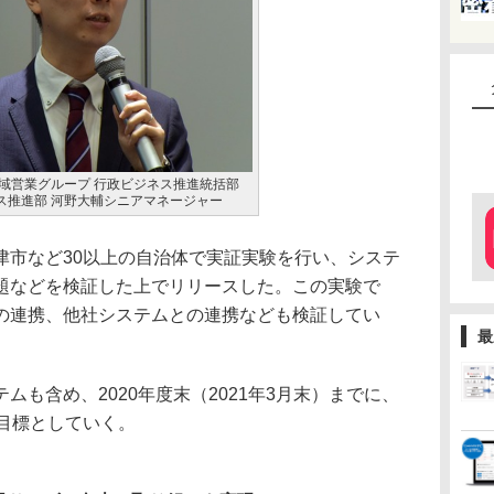
地域営業グループ 行政ビジネス推進統括部
ス推進部 河野大輔シニアマネージャー
市など30以上の自治体で実証実験を行い、システ
題などを検証した上でリリースした。この実験で
の連携、他社システムとの連携なども検証してい
最
も含め、2020年度末（2021年3月末）までに、
目標としていく。