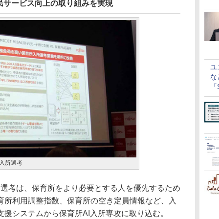
民サービス向上の取り組みを実現
ユ
な
「S
に
AI入所選考
所AI入所選考は、保育所をより必要とする人を優先するため
育所利用調整指数、保育所の空き定員情報など、入
支援システムから保育所AI入所専攻に取り込む。