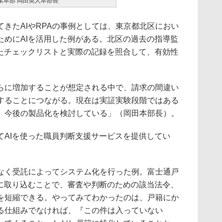
業本部 岡田英人本部長
きたAIやRPAの事例としては、東京都北区におい
ためにAIを活用した例がある。北区の過去の指導監
したチェックリストと実際の記録を照合して、有効性
に増加することが想定される中で、請求の間違い
することにつながる。現在は実証実験段階ではある
、今後の製品化を検討している」（岡田本部長）。
AIを使った職員判断支援サービスを提供してい
く受託によってシステム化を行った例。富士通戸
Iに取り込むことで、審査や判断のための該当法令、
を短縮できる。やってみてわかったのは、戸籍にか
る仕組みでなければ、『この件は入っていない