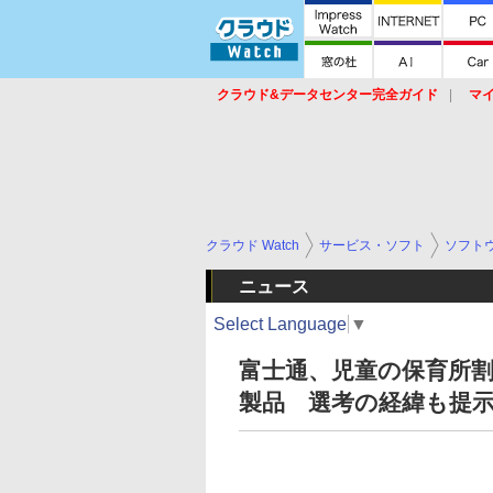
クラウド&データセンター完全ガイド
マ
サービス
セキュリティ
ネットワーク
スイッチ
ルータ
導入事例
イベ
クラウド Watch
サービス・ソフト
ソフト
ニュース
Select Language
▼
富士通、児童の保育所割
製品 選考の経緯も提