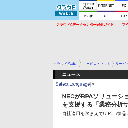
クラウド&データセンター完全ガイド
マ
サービス
セキュリティ
ネットワーク
スイッチ
ルータ
導入事例
イベ
クラウド Watch
サービス・ソフト
サービ
ニュース
Select Language
▼
NECがRPAソリュー
を支援する「業務分析
自社適用を踏まえてUiPath製