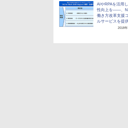
AIやRPAを活用
性向上を――、N
働き方改革支援
ルサービスを提
2018