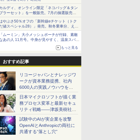
カルディ、オンライン限定「ネコバッグ＆タン
ブラーセット」を一般販売。7月の抽選販売の
当選無効分
はやぶさ50％オフの「新幹線eチケット（トク
だ値スペシャル28）」発売。秋冬乗車分、えき
ねっと限定
「ムーミン」大小メッシュポーチが付録、素敵
なあの人 11月号。中身が見やすく、温泉スパに
も使える
もっと見る
おすすめ記事
リコージャパンとナレッジワ
ークが資本業務提携、社内
6000人の実践ノウハウを生
かした「AI商談記録 for
日本マイクロソフトが描く業
RICOH」を展開へ
務プロセス変革と最新セキュ
リティ戦略――津坂美樹社長
が2027年度戦略を説明
試験中のAIが実企業を攻撃
OpenAIとAnthropicの両社に
共通する“落とし穴”