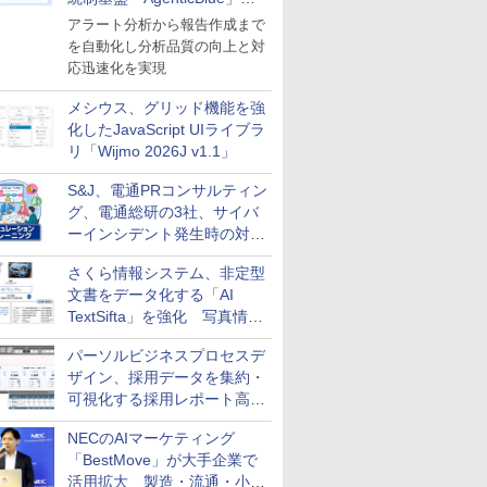
導入
アラート分析から報告作成まで
を自動化し分析品質の向上と対
応迅速化を実現
メシウス、グリッド機能を強
化したJavaScript UIライブラ
リ「Wijmo 2026J v1.1」
S&J、電通PRコンサルティン
グ、電通総研の3社、サイバ
ーインシデント発生時の対応
と危機管理広報を一体的に訓
さくら情報システム、非定型
練するプログラムを提供
文書をデータ化する「AI
TextSifta」を強化 写真情報
のデータ化などに対応
パーソルビジネスプロセスデ
ザイン、採用データを集約・
可視化する採用レポート高速
化サービスを提供
NECのAIマーケティング
「BestMove」が大手企業で
活用拡大 製造・流通・小売