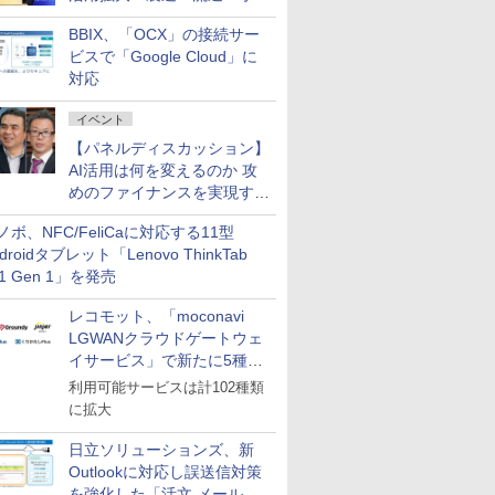
企業・広告代理店などが実装
BBIX、「OCX」の接続サー
フェーズへ
ビスで「Google Cloud」に
対応
イベント
【パネルディスカッション】
AI活用は何を変えるのか 攻
めのファイナンスを実現する
業務設計とマインドセット変
ノボ、NFC/FeliCaに対応する11型
革
droidタブレット「Lenovo ThinkTab
11 Gen 1」を発売
レコモット、「moconavi
LGWANクラウドゲートウェ
イサービス」で新たに5種類
のサービスと連携開始
利用可能サービスは計102種類
に拡大
日立ソリューションズ、新
Outlookに対応し誤送信対策
を強化した「活文 メール誤