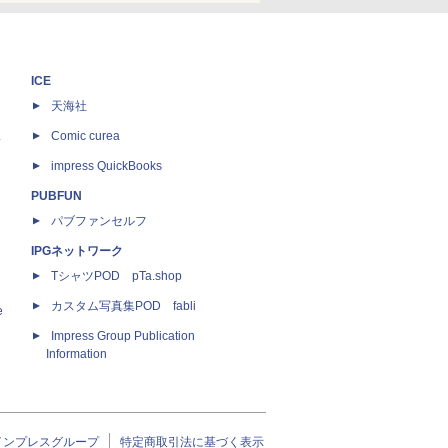
ICE
天海社
ス
Comic curea
impress QuickBooks
PUBFUN
パブファンセルフ
IPGネットワーク
TシャツPOD pTa.shop
カスタム写真集POD fabli
e
Impress Group Publication
Information
インプレスグループ
特定商取引法に基づく表示