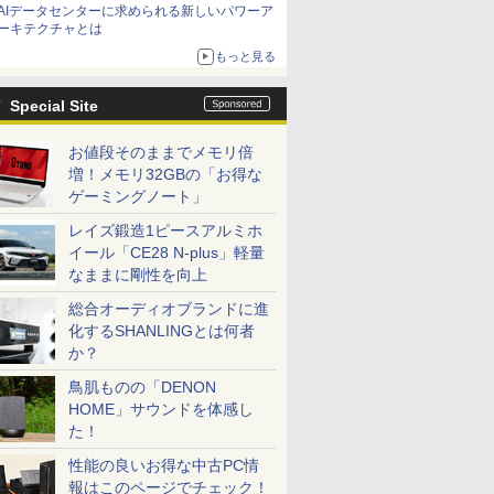
AIデータセンターに求められる新しいパワーア
ーキテクチャとは
もっと見る
Special Site
お値段そのままでメモリ倍
増！メモリ32GBの「お得な
ゲーミングノート」
レイズ鍛造1ピースアルミホ
イール「CE28 N-plus」軽量
なままに剛性を向上
総合オーディオブランドに進
化するSHANLINGとは何者
か？
鳥肌ものの「DENON
HOME」サウンドを体感し
た！
性能の良いお得な中古PC情
報はこのページでチェック！