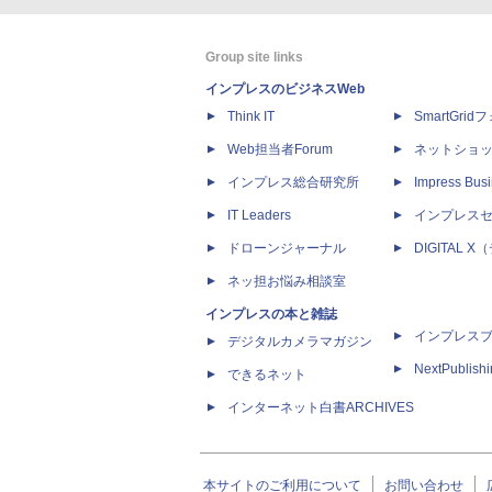
Group site links
インプレスのビジネスWeb
Think IT
SmartGri
Web担当者Forum
ネットショ
インプレス総合研究所
Impress Busi
IT Leaders
インプレス
ドローンジャーナル
DIGITAL
ネッ担お悩み相談室
インプレスの本と雑誌
インプレス
デジタルカメラマガジン
NextPublish
できるネット
インターネット白書ARCHIVES
本サイトのご利用について
お問い合わせ