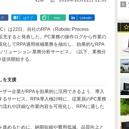
ェア
はてブ
note
LinkedIn
2日、自社のRPA（Robotic Process
ョンを拡充すると発表した。PC業務の操作ログから作業の
化してRPA適用候補業務を抽出し、効果的なRPA
ソリューション 業務分析サービス」（以下、業務分
より提供開始する。
しを支援
ザー企業がRPAを効果的に活用できるよう、導入
るサービス。RPA導入検討時に、従業員のPC業務
の流れや詳細な作業内容を可視化し、RPAに適した
進めるために、納期短縮や費用低減、品質向上と