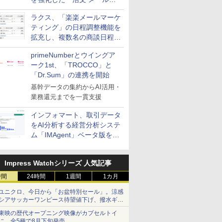
送信防止アドインサービス」
ラクス、「楽楽メールマーケ
を提供
ティング」の日程調整機能を
拡充し、複数名の商談日程調
整を効率化
primeNumberとウイングア
ーク1st、「TROCCO」と
「Dr.Sum」の連携を開始
基幹データの集約からAI活用・
業務還元までを一貫支援
インフォマート、取引データ
をAI分析する経営分析システ
ム「IMAgent」ベータ版を提
供
Impress Watchシリーズ 人気記事
時間
24時間
1週間
1カ月
ユニクロ、今日から「お盆特別セール」。涼感
シアサッカーワンピース待望値下げ、撥水ギア
ショーツは1990円に
東映の歴代オープニング映像がカプセルトイ
に。全5種で8月下旬発売