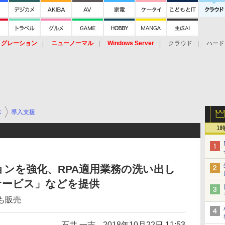
イグレーション
ニューノーマル
Windows Server
クラウド
ハード
トピック
ストレージ（HW）
オープンソース
SaaS
標的型
ント
ス
導入支援
1
ションを強化、RPA適用業務の洗い出し
サービス」などを提供
品も販売
石井 一志
2018年10月22日 11:53