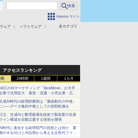
Impress サイト
全カテゴリ
ウェア
ソフトウェア
攻撃対策
マルウェア対策
アクセスランキング
時間
24時間
1週間
1カ月
NECのAIマーケティング「BestMove」が大手
企業で活用拡大 製造・流通・小売企業・広告
代理店などが実装フェーズへ
生成AI時代の経理財務部は「価値創出の中核」
に――データ集約中枢としての役割転換を
日立、生成AIと数理最適化技術で製造業の生産
ライン構成を自動立案する技術を開発
AI時代に進化する経理部門の役割とは何か 業
務のすみ分けとAI活用から考える次世代ファイ
ナンス戦略