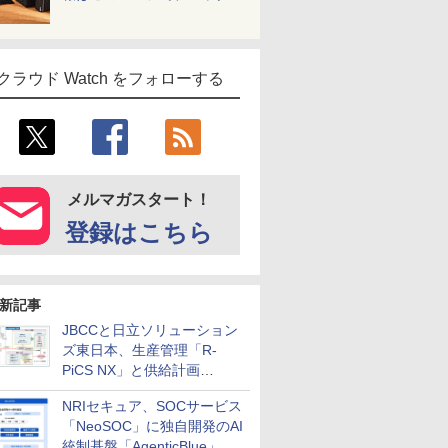
クラウド Watch をフォローする
メルマガスタート！
登録はこちら
新記事
JBCCと日立ソリューション
ズ東日本、生産管理「R-
PiCS NX」と供給計画
「scSQUARE ISP」の連携サ
NRIセキュア、SOCサービス
ービスを提供開始
「NeoSOC」に独自開発のAI
統制基盤「AgenticBlue」を