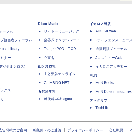
Rittor Music
イカロス出版
dフォーラム
リットーミュージック
AIRLINEweb
ップ担当者フォーラム
楽器探そう!デジマート
Jディフェンスニュー
ness Library
TシャツPOD T-OD
通訳翻訳ジャーナル
セミナー
立東舎
JレスキューWeb
 X（デジタルクロス）
山と溪谷社
イカロスアカデミー
山と溪谷オンライン
MdN
CLIMBING-NET
MdN Books
ブックス
近代科学社
MdN Design Interactiv
ing
近代科学社Digital
テックリブ
TechLib
広告掲載のご案内
編集部へのご連絡
プライバシーポリシー
会社概要