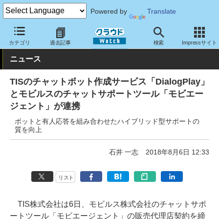
Powered by
Translate
クラウド Watch
トピック
協業・提携
国内
カテゴリ
過去記事
検索
Impressサイト
ニュース
TISのチャットボット作成サービス「DialogPlay」
とモビルスのチャットサポートツール「モビエー
ジェント」が連携
ボットと有人応答を組み合わせたハイブリッド型サポートの
質を向上
石井 一志
2018年8月6日 12:33
リスト
TIS株式会社は6日、モビルス株式会社のチャットサポ
ートツール「モビエージェント」の販売代理店契約を締