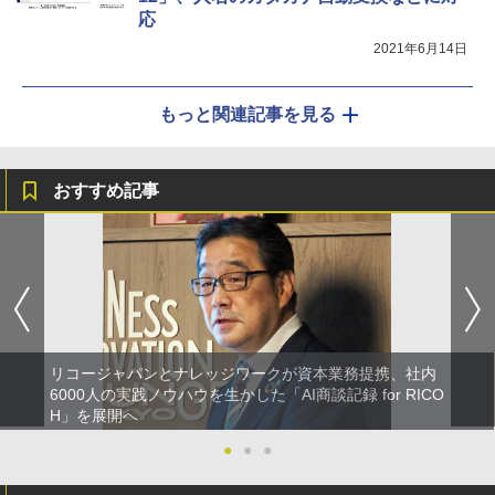
応
2021年6月14日
もっと関連記事を見る
おすすめ記事
リコージャパンとナレッジワークが資本業務提携、社内
6000人の実践ノウハウを生かした「AI商談記録 for RICO
H」を展開へ
●
●
●