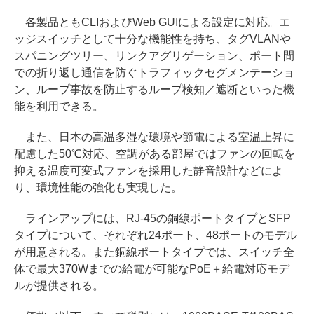
各製品ともCLIおよびWeb GUIによる設定に対応。エ
ッジスイッチとして十分な機能性を持ち、タグVLANや
スパニングツリー、リンクアグリゲーション、ポート間
での折り返し通信を防ぐトラフィックセグメンテーショ
ン、ループ事故を防止するループ検知／遮断といった機
能を利用できる。
また、日本の高温多湿な環境や節電による室温上昇に
配慮した50℃対応、空調がある部屋ではファンの回転を
抑える温度可変式ファンを採用した静音設計などによ
り、環境性能の強化も実現した。
ラインアップには、RJ-45の銅線ポートタイプとSFP
タイプについて、それぞれ24ポート、48ポートのモデル
が用意される。また銅線ポートタイプでは、スイッチ全
体で最大370Wまでの給電が可能なPoE＋給電対応モデ
ルが提供される。