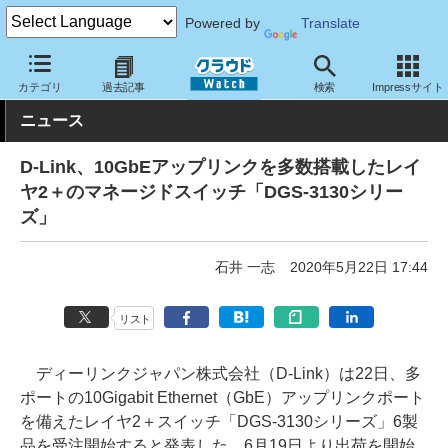
Powered by
Translate
クラウド Watch
ネットワーク
スイッチ
カテゴリ
過去記事
検索
Impressサイト
ニュース
D-Link、10GbEアップリンクを多数搭載したレイ
ヤ2＋のマネージドスイッチ「DGS-3130シリー
ズ」
石井 一志
2020年5月22日 17:44
リスト
ディーリンクジャパン株式会社（D-Link）は22日、多
ポートの10Gigabit Ethernet（GbE）アップリンクポート
を備えたレイヤ2＋スイッチ「DGS-3130シリーズ」6製
品を受注開始すると発表した。6月19日より出荷を開始