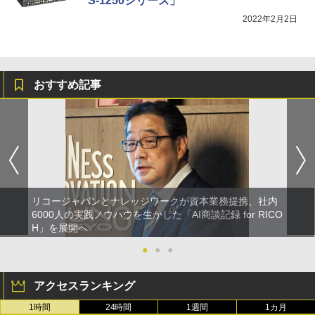
S-1250シリーズ」
2022年2月2日
おすすめ記事
リコージャパンとナレッジワークが資本業務提携、社内
6000人の実践ノウハウを生かした「AI商談記録 for RICO
H」を展開へ
●
●
●
アクセスランキング
1時間
24時間
1週間
1カ月