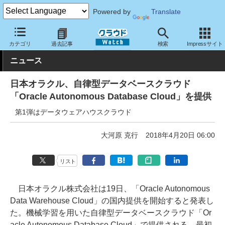
Powered by
Translate
クラウド Watch
サービス・ソフト
サービス
分析
カテゴリ
過去記事
検索
Impressサイト
ニュース
日本オラクル、自律型データベースクラウド
「Oracle Autonomous Database Cloud」を提供
第1弾はデータウェアハウスクラウド
大河原 克行
2018年4月20日 06:00
リスト
日本オラクル株式会社は19日、「Oracle Autonomous
Data Warehouse Cloud」の国内提供を開始すると発表し
た。機械学習を用いた自律型データベースクラウド「Or
acle Autonomous Database Cloud」で提供される、最初