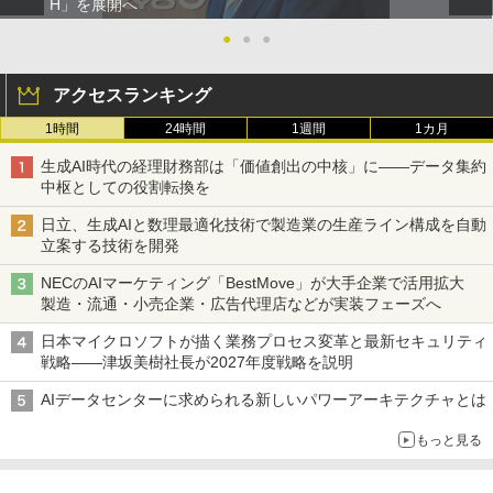
H」を展開へ
●
●
●
アクセスランキング
1時間
24時間
1週間
1カ月
生成AI時代の経理財務部は「価値創出の中核」に――データ集約
中枢としての役割転換を
日立、生成AIと数理最適化技術で製造業の生産ライン構成を自動
立案する技術を開発
NECのAIマーケティング「BestMove」が大手企業で活用拡大
製造・流通・小売企業・広告代理店などが実装フェーズへ
日本マイクロソフトが描く業務プロセス変革と最新セキュリティ
戦略――津坂美樹社長が2027年度戦略を説明
AIデータセンターに求められる新しいパワーアーキテクチャとは
もっと見る