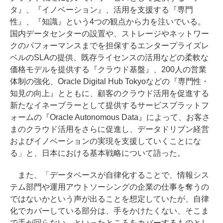
タ』、『イノベーション』、活用を支援する『専門
性』、『知識』という4つの観点から力を注いでいる。
国内データセンターの設置や、ストレージやネットワー
クのパフォーマンスまでを担保するエンタープライズレ
ベルのSLAの提供、既存ライセンスの活用などの柔軟な
価格モデルを提供する『クラウド基盤』、200人の営業
体制の強化、Oracle Digital Hub Tokyoなどの『専門性・
知見の向上』とともに、顧客のクラウド活用を促進する
新たなイネーブラーとして提供するサービスプラットフ
ォームの『Oracle Autonomous Data』によって、お客さ
まのクラウド活用をさらに促進し、データドリブン経営
およびイノベーションの実現を支援していくことにな
る」と、日本における基本戦略について語った。
また、「データベースが自律化することで、情報シス
テム部門や運用アウトソーシングの企業の仕事を奪うの
ではないかという声が出ることを想定していたが、自律
化でカバーしている部分は、手をかけたくない、そこま
で手が回らない、といったところをカバーするものとし