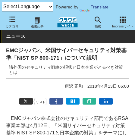
Powered by
Translate
クラウド Watch
トピック
業界動向
カテゴリ
過去記事
検索
Impressサイト
ニュース
EMCジャパン、米国サイバーセキュリティ対策基
準「NIST SP 800-171」について説明
諸外国のセキュリティ戦略の現状と日本企業がとるべき対策
とは
唐沢 正和
2018年4月13日 06:00
リスト
EMCジャパン株式会社のセキュリティ部門であるRSA
事業本部は4月12日、「米国サイバーセキュリティ対策
基準 NIST SP 800-171と日本企業の対策」をテーマにし