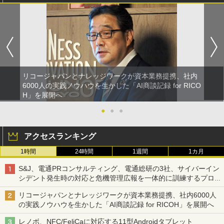
リコージャパンとナレッジワークが資本業務提携、社内
6000人の実践ノウハウを生かした「AI商談記録 for RICO
H」を展開へ
●
●
●
アクセスランキング
1時間
24時間
1週間
1カ月
S&J、電通PRコンサルティング、電通総研の3社、サイバーイン
シデント発生時の対応と危機管理広報を一体的に訓練するプログ
ラムを提供
リコージャパンとナレッジワークが資本業務提携、社内6000人
の実践ノウハウを生かした「AI商談記録 for RICOH」を展開へ
レノボ、NFC/FeliCaに対応する11型Androidタブレット