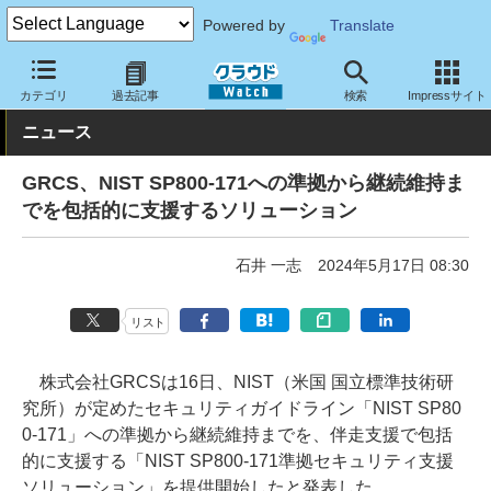
Powered by
Translate
クラウド Watch
セキュリティ
セキュリティサービス
カテゴリ
過去記事
検索
Impressサイト
ニュース
GRCS、NIST SP800-171への準拠から継続維持ま
でを包括的に支援するソリューション
石井 一志
2024年5月17日 08:30
リスト
株式会社GRCSは16日、NIST（米国 国立標準技術研
究所）が定めたセキュリティガイドライン「NIST SP80
0-171」への準拠から継続維持までを、伴走支援で包括
的に支援する「NIST SP800-171準拠セキュリティ支援
ソリューション」を提供開始したと発表した。