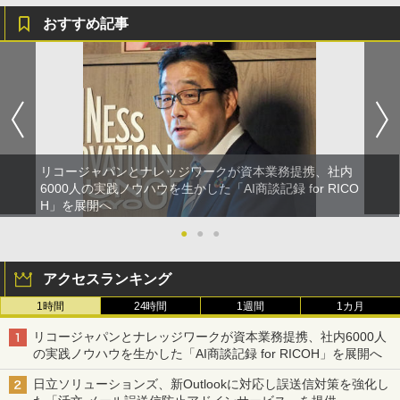
おすすめ記事
リコージャパンとナレッジワークが資本業務提携、社内
6000人の実践ノウハウを生かした「AI商談記録 for RICO
H」を展開へ
●
●
●
アクセスランキング
1時間
24時間
1週間
1カ月
リコージャパンとナレッジワークが資本業務提携、社内6000人
の実践ノウハウを生かした「AI商談記録 for RICOH」を展開へ
日立ソリューションズ、新Outlookに対応し誤送信対策を強化し