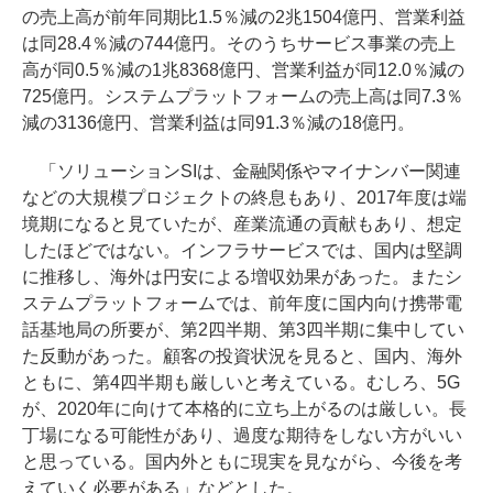
の売上高が前年同期比1.5％減の2兆1504億円、営業利益
は同28.4％減の744億円。そのうちサービス事業の売上
高が同0.5％減の1兆8368億円、営業利益が同12.0％減の
725億円。システムプラットフォームの売上高は同7.3％
減の3136億円、営業利益は同91.3％減の18億円。
「ソリューションSIは、金融関係やマイナンバー関連
などの大規模プロジェクトの終息もあり、2017年度は端
境期になると見ていたが、産業流通の貢献もあり、想定
したほどではない。インフラサービスでは、国内は堅調
に推移し、海外は円安による増収効果があった。またシ
ステムプラットフォームでは、前年度に国内向け携帯電
話基地局の所要が、第2四半期、第3四半期に集中してい
た反動があった。顧客の投資状況を見ると、国内、海外
ともに、第4四半期も厳しいと考えている。むしろ、5G
が、2020年に向けて本格的に立ち上がるのは厳しい。長
丁場になる可能性があり、過度な期待をしない方がいい
と思っている。国内外ともに現実を見ながら、今後を考
えていく必要がある」などとした。