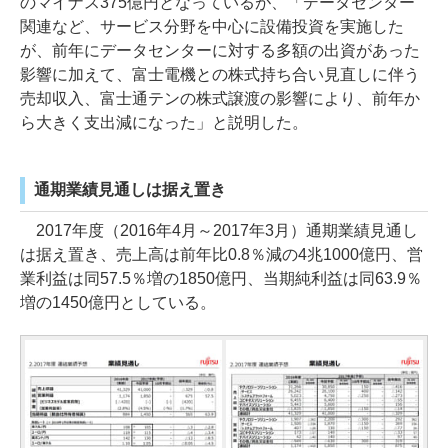
のマイナス375億円となっているが、「データセンター
関連など、サービス分野を中心に設備投資を実施した
が、前年にデータセンターに対する多額の出資があった
影響に加えて、富士電機との株式持ち合い見直しに伴う
売却収入、富士通テンの株式譲渡の影響により、前年か
ら大きく支出減になった」と説明した。
通期業績見通しは据え置き
2017年度（2016年4月～2017年3月）通期業績見通し
は据え置き、売上高は前年比0.8％減の4兆1000億円、営
業利益は同57.5％増の1850億円、当期純利益は同63.9％
増の1450億円としている。