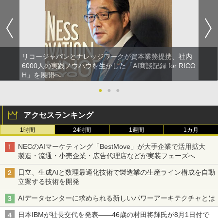
リコージャパンとナレッジワークが資本業務提携、社内
6000人の実践ノウハウを生かした「AI商談記録 for RICO
H」を展開へ
●
●
●
アクセスランキング
1時間
24時間
1週間
1カ月
NECのAIマーケティング「BestMove」が大手企業で活用拡大
製造・流通・小売企業・広告代理店などが実装フェーズへ
日立、生成AIと数理最適化技術で製造業の生産ライン構成を自動
立案する技術を開発
AIデータセンターに求められる新しいパワーアーキテクチャとは
日本IBMが社長交代を発表――46歳の村田将輝氏が8月1日付で