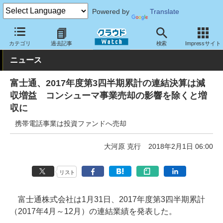
Powered by
Translate
クラウド Watch
トピック
事業戦略
国内
カテゴリ
過去記事
検索
Impressサイト
ニュース
富士通、2017年度第3四半期累計の連結決算は減
収増益 コンシューマ事業売却の影響を除くと増
収に
携帯電話事業は投資ファンドへ売却
大河原 克行
2018年2月1日 06:00
リスト
富士通株式会社は1月31日、2017年度第3四半期累計
（2017年4月～12月）の連結業績を発表した。