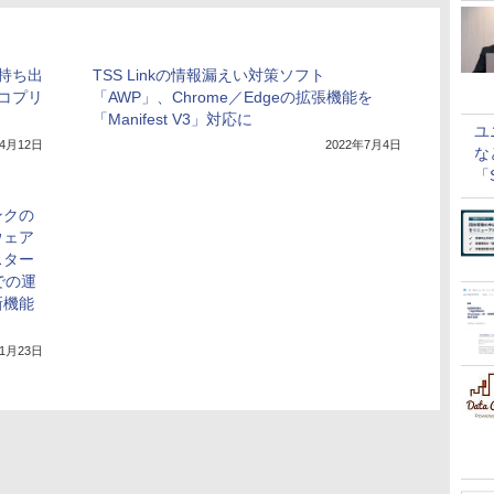
持ち出
TSS Linkの情報漏えい対策ソフト
コプリ
「AWP」、Chrome／Edgeの拡張機能を
「Manifest V3」対応に
ユ
年4月12日
2022年7月4日
な
「S
に
ンクの
ウェア
スター
での運
新機能
年1月23日