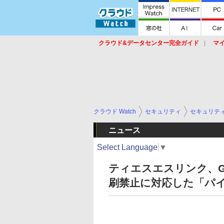
クラウド&データセンター完全ガイド
マ
サービス
セキュリティ
ネットワーク
スイッチ
ルータ
導入事例
イベ
クラウド Watch
セキュリティ
セキュリテ
ニュース
Select Language
▼
ティエスエスリンク、Go
刷禁止に対応した「パイレー