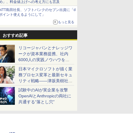
め」、料金値上げへの考え方にも言及
NTT島田社長、ソフトバンクのセブン出資に「d
ポイント使えるようにして」
もっと見る
おすすめ記事
リコージャパンとナレッジワ
ークが資本業務提携、社内
6000人の実践ノウハウを生
かした「AI商談記録 for
日本マイクロソフトが描く業
RICOH」を展開へ
務プロセス変革と最新セキュ
リティ戦略――津坂美樹社長
が2027年度戦略を説明
試験中のAIが実企業を攻撃
OpenAIとAnthropicの両社に
共通する“落とし穴”