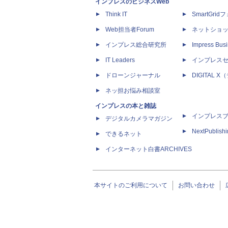
インプレスのビジネスWeb
Think IT
SmartGri
Web担当者Forum
ネットショ
インプレス総合研究所
Impress Busi
IT Leaders
インプレス
ドローンジャーナル
DIGITAL
ネッ担お悩み相談室
インプレスの本と雑誌
インプレス
デジタルカメラマガジン
NextPublish
できるネット
インターネット白書ARCHIVES
本サイトのご利用について
お問い合わせ