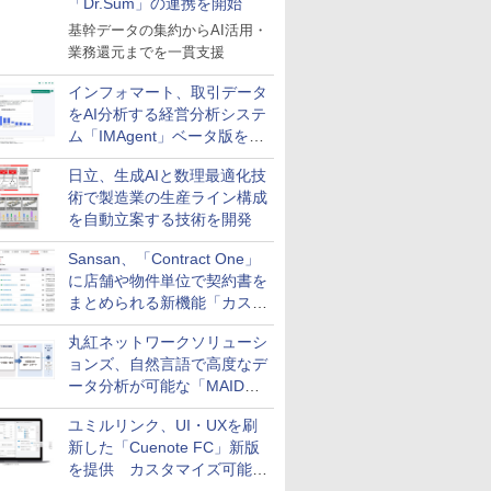
「Dr.Sum」の連携を開始
基幹データの集約からAI活用・
業務還元までを一貫支援
インフォマート、取引データ
をAI分析する経営分析システ
ム「IMAgent」ベータ版を提
供
日立、生成AIと数理最適化技
術で製造業の生産ライン構成
を自動立案する技術を開発
Sansan、「Contract One」
に店舗や物件単位で契約書を
まとめられる新機能「カスタ
ム契約ツリー」を追加
丸紅ネットワークソリューシ
ョンズ、自然言語で高度なデ
ータ分析が可能な「MAIDOA
AI ASSIST」を9月より提供
ユミルリンク、UI・UXを刷
新した「Cuenote FC」新版
を提供 カスタマイズ可能な