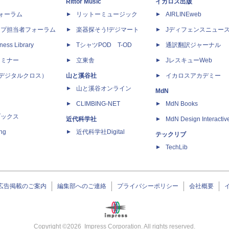
Rittor Music
イカロス出版
dフォーラム
リットーミュージック
AIRLINEweb
ップ担当者フォーラム
楽器探そう!デジマート
Jディフェンスニュー
ness Library
TシャツPOD T-OD
通訳翻訳ジャーナル
セミナー
立東舎
JレスキューWeb
 X（デジタルクロス）
山と溪谷社
イカロスアカデミー
山と溪谷オンライン
MdN
CLIMBING-NET
MdN Books
ブックス
近代科学社
MdN Design Interactiv
ing
近代科学社Digital
テックリブ
TechLib
広告掲載のご案内
編集部へのご連絡
プライバシーポリシー
会社概要
Copyright ©
2026
Impress Corporation. All rights reserved.