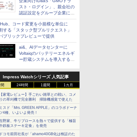
企業向けIDaaS「GMOトラ
スト・ログイン」、親会社の
認証設定をグループ企業に展
開できる新機能を提供
itHub、コード変更を小規模な単位に
割する「スタック型プルリクエスト」
パブリックプレビューで提供
ai&、AIデータセンターに
Voltaiqのバッテリーエネルギ
ー貯蔵システムを導入する計
画を発表
Impress Watchシリーズ 人気記事
時間
24時間
1週間
1カ月
【家電レビュー】手ごわい雑草との戦い、コメ
リの草刈機で完全勝利 掃除機感覚で使えた
ミスド「Mrs. GREEN APPLE」のコラボドーナ
ツ4種、いよいよ発売！
吉野家、牛リブロースを熱々で提供する「極旨
牛鉄板ステーキ定食」を発売
ドコモ前田社長が「ahamo40GB化は検証のた