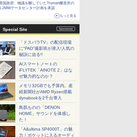
英国政府、物議を醸していたTruman醸造所の
5.2MWデータセンター計画を承認
もっと見る
Special Site
「ドスパラTV」の配信現場
に“PAD”撮影班が潜入!人気の
秘訣に迫る!!
AIスマートノートの
iFLYTEK「AINOTE 2」はな
ぜ魅力的なのか？
メモリ32GBでも予算内。産
経新聞社がAMD Ryzen搭載
dynabookを2千台導入
鳥肌ものの「DENON
HOME」サウンドを体感し
た！
「A&ultima SP4000T」の魅
力！ポケットに入るオーディ