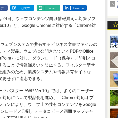
ェア
はてブ
note
LinkedIn
24日、ウェブコンテンツ向け情報漏えい対策ソフ
.10」と、Google Chromeに対応する「Chrome対
、ウェブシステムで共有するビジネス文書ファイルの
ィ製品。ウェブに公開されているPDFやOffice
owerPoint）に対し、ダウンロード（保存）／印刷／コ
することで情報漏えいを防止する。フィルター型サ
仕組みのため、業務システムや情報共有サイトな
変更せずに適応できる。
スター AWP Ver.10」では、多くのユーザー
rome対応について製品化を進め、「Chrome対応オプ
ョンにより、ウェブ上の共有コンテンツをGoogle
ダウンロード／印刷／データコピー／画面キャプチャ