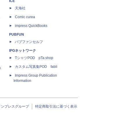
ICE
天海社
ス
Comic curea
impress QuickBooks
PUBFUN
パブファンセルフ
IPGネットワーク
TシャツPOD pTa.shop
カスタム写真集POD fabli
e
Impress Group Publication
Information
インプレスグループ
特定商取引法に基づく表示