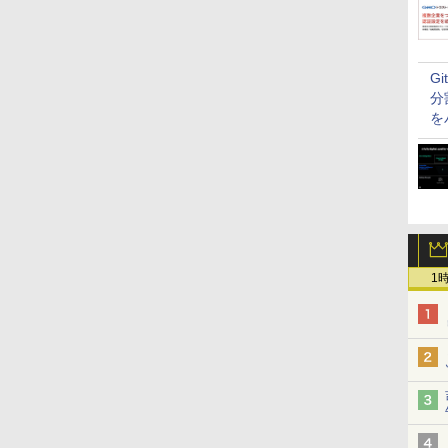
G
分
を
1