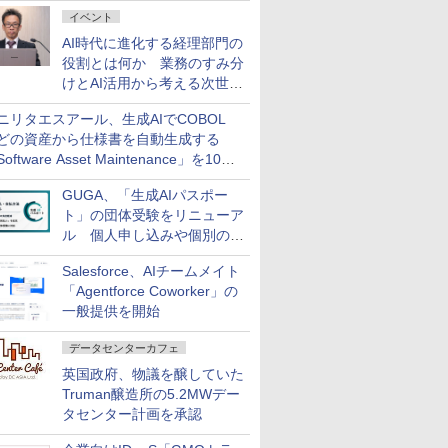
ダッシュボード画面を搭載
イベント
AI時代に進化する経理部門の
役割とは何か 業務のすみ分
けとAI活用から考える次世代
ファイナンス戦略
ニリタエスアール、生成AIでCOBOL
どの資産から仕様書を自動生成する
oftware Asset Maintenance」を10月
発売
GUGA、「生成AIパスポー
ト」の団体受験をリニューア
ル 個人申し込みや個別の支
払いなどに対応
Salesforce、AIチームメイト
「Agentforce Coworker」の
一般提供を開始
データセンターカフェ
英国政府、物議を醸していた
Truman醸造所の5.2MWデー
タセンター計画を承認