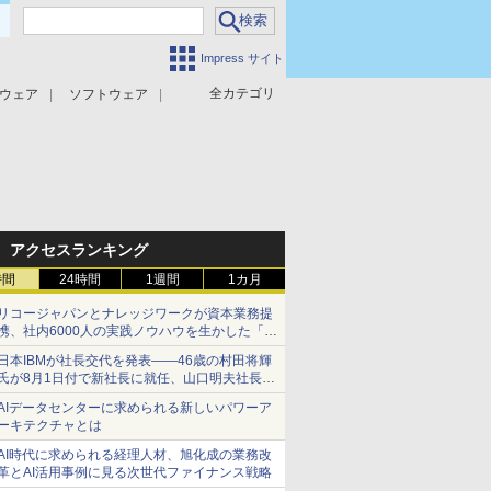
Impress サイト
全カテゴリ
ウェア
ソフトウェア
攻撃対策
マルウェア対策
アクセスランキング
時間
24時間
1週間
1カ月
リコージャパンとナレッジワークが資本業務提
携、社内6000人の実践ノウハウを生かした「AI
商談記録 for RICOH」を展開へ
日本IBMが社長交代を発表――46歳の村田将輝
氏が8月1日付で新社長に就任、山口明夫社長は
会長へ
AIデータセンターに求められる新しいパワーア
ーキテクチャとは
AI時代に求められる経理人材、旭化成の業務改
革とAI活用事例に見る次世代ファイナンス戦略