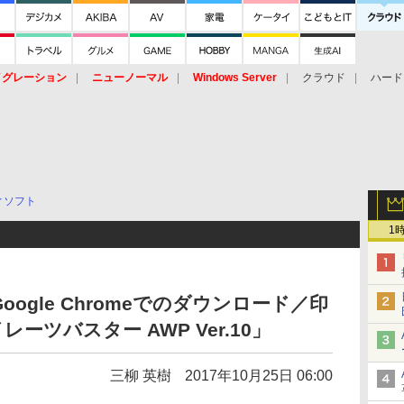
イグレーション
ニューノーマル
Windows Server
クラウド
ハード
トピック
ストレージ（HW）
オープンソース
SaaS
標的型
ント
ィソフト
1
ogle Chromeでのダウンロード／印
ツバスター AWP Ver.10」
三柳 英樹
2017年10月25日 06:00