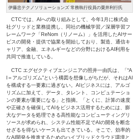
伊藤忠テクノソリューションズ 常務執行役員の粟井利行氏
CTCでは、AIへの取り組みとして、今年1月に株式会
社グリッドと業務提携し、同社の機械学習／深層学習フ
レームワーク「ReNom（リノーム）」を活用したAIサー
ビスの開発・提供で協業を開始しており、製造、通信キ
ャリア、金融、エネルギーなどの分野におけるAI利用を
共同で推進している。
CTC エグゼクティブエンジニアの照井一由氏は、「“A
I＝アルゴリズム”という構図を想像しがちだが、それはAI
を構成する一要素に過ぎない。AIビジネスには、アルゴ
リズムに加えて、データ、タレント、コンピュテーショ
ンの要素が重要になる」と指摘。「とくに、計算の速度
や正確さを確保してAIをビジネス活用するためには、膨
大なデータを処理できる高性能なコンピューティングリ
ソースが求められ、システム性能不足でAIの開発を断念
せざるを得ないケースも出てきている。そこで、効率的
なAI開発を推進するためのハイブリッドクラウド環境と