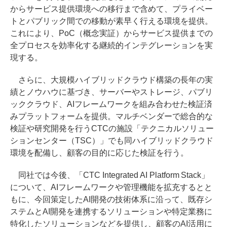
からサービス提供環境への移行まで含めて、プライベー
トとパブリック間での移動が素早く行える環境を提供。
これにより、PoC（概念実証）からサービス提供までの
全プロセスを効率化する継続的インテグレーションを実
現する。
さらに、大規模ハイブリッドクラウド構築の長年の実
績とノウハウに基づき、サーバーやストレージ、パブリ
ッククラウド、AIフレームワークを組み合わせた検証済
みプラットフォームを提供。マルチベンダーで総合的な
検証や研究開発を行うCTCの施設「テクニカルソリュー
ションセンター（TSC）」でも同ハイブリッドクラウド
環境を配備し、顧客の目的に応じた検証を行う。
同社では今後、「CTC Integrated AI Platform Stack」
について、AIフレームワークや管理機能を拡充するとと
もに、今回策定したAI開発の技術体系に沿って、既存シ
ステムとAI開発を連携するソリューションや特定業務に
特化したソリューションなどを提供し、顧客のAI活用に