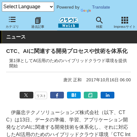
Powered by
Translate
クラウド Watch
ハード・インフラ
パブリッククラウド
その他
カテゴリ
過去記事
検索
Impressサイト
ニュース
CTC、AIに関連する開発プロセスや技術を体系化
第1弾としてAI活用のためのハイブリッドクラウド環境を提供
開始
唐沢 正和
2017年10月16日 06:00
リスト
伊藤忠テクノソリューションズ株式会社（以下、CT
C）は13日、データの準備、学習、アプリケーション開
発などのAIに関連する開発技術を体系化し、それに対応
したAI活用のためのハイブリッドクラウド環境「CTC Int