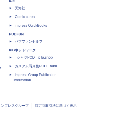
ICE
天海社
ス
Comic curea
impress QuickBooks
PUBFUN
パブファンセルフ
IPGネットワーク
TシャツPOD pTa.shop
カスタム写真集POD fabli
e
Impress Group Publication
Information
インプレスグループ
特定商取引法に基づく表示