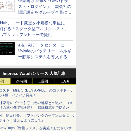
企業向けIDaaS「GMOトラ
スト・ログイン」、親会社の
認証設定をグループ企業に展
開できる新機能を提供
itHub、コード変更を小規模な単位に
割する「スタック型プルリクエスト」
パブリックプレビューで提供
ai&、AIデータセンターに
Voltaiqのバッテリーエネルギ
ー貯蔵システムを導入する計
画を発表
Impress Watchシリーズ 人気記事
時間
24時間
1週間
1カ月
ミスド「Mrs. GREEN APPLE」のコラボドーナ
ツ4種、いよいよ発売！
【家電レビュー】手ごわい雑草との戦い、コメ
リの草刈機で完全勝利 掃除機感覚で使えた
NTT島田社長、ソフトバンクのセブン出資に「d
ポイント使えるようにして」
NewDays「増量フェス」を実施！おにぎり/サ