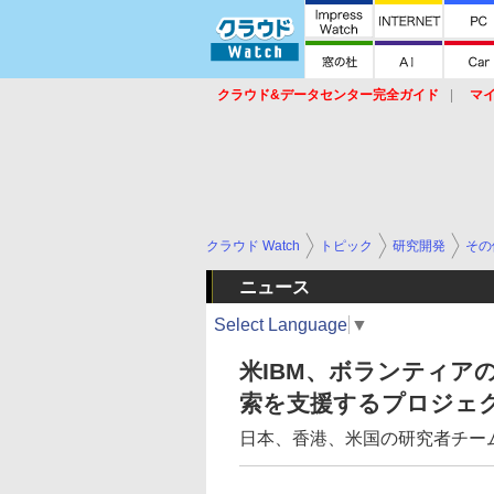
クラウド&データセンター完全ガイド
マ
サービス
セキュリティ
ネットワーク
スイッチ
ルータ
導入事例
イベ
クラウド Watch
トピック
研究開発
その
ニュース
Select Language
▼
米IBM、ボランティア
索を支援するプロジェ
日本、香港、米国の研究者チー