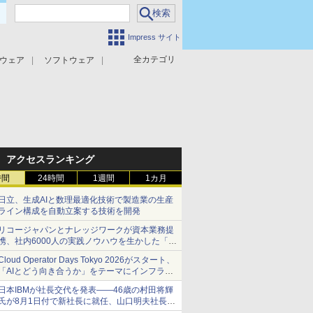
Impress サイト
全カテゴリ
ウェア
ソフトウェア
攻撃対策
マルウェア対策
アクセスランキング
時間
24時間
1週間
1カ月
日立、生成AIと数理最適化技術で製造業の生産
ライン構成を自動立案する技術を開発
リコージャパンとナレッジワークが資本業務提
携、社内6000人の実践ノウハウを生かした「AI
商談記録 for RICOH」を展開へ
Cloud Operator Days Tokyo 2026がスタート、
「AIとどう向き合うか」をテーマにインフラ運
用の知見を集約
日本IBMが社長交代を発表――46歳の村田将輝
氏が8月1日付で新社長に就任、山口明夫社長は
会長へ