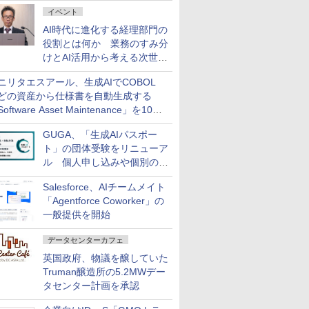
ダッシュボード画面を搭載
イベント
AI時代に進化する経理部門の
役割とは何か 業務のすみ分
けとAI活用から考える次世代
ファイナンス戦略
ニリタエスアール、生成AIでCOBOL
どの資産から仕様書を自動生成する
oftware Asset Maintenance」を10月
発売
GUGA、「生成AIパスポー
ト」の団体受験をリニューア
ル 個人申し込みや個別の支
払いなどに対応
Salesforce、AIチームメイト
「Agentforce Coworker」の
一般提供を開始
データセンターカフェ
英国政府、物議を醸していた
Truman醸造所の5.2MWデー
タセンター計画を承認