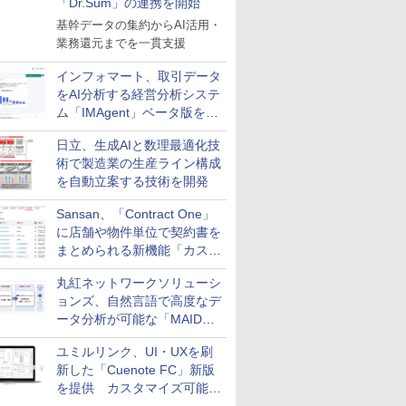
「Dr.Sum」の連携を開始
基幹データの集約からAI活用・
業務還元までを一貫支援
インフォマート、取引データ
をAI分析する経営分析システ
ム「IMAgent」ベータ版を提
供
日立、生成AIと数理最適化技
術で製造業の生産ライン構成
を自動立案する技術を開発
Sansan、「Contract One」
に店舗や物件単位で契約書を
まとめられる新機能「カスタ
ム契約ツリー」を追加
丸紅ネットワークソリューシ
ョンズ、自然言語で高度なデ
ータ分析が可能な「MAIDOA
AI ASSIST」を9月より提供
ユミルリンク、UI・UXを刷
新した「Cuenote FC」新版
を提供 カスタマイズ可能な