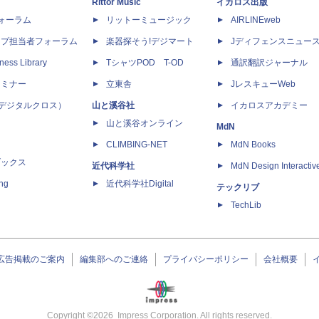
Rittor Music
イカロス出版
dフォーラム
リットーミュージック
AIRLINEweb
ップ担当者フォーラム
楽器探そう!デジマート
Jディフェンスニュー
ness Library
TシャツPOD T-OD
通訳翻訳ジャーナル
セミナー
立東舎
JレスキューWeb
 X（デジタルクロス）
山と溪谷社
イカロスアカデミー
山と溪谷オンライン
MdN
CLIMBING-NET
MdN Books
ブックス
近代科学社
MdN Design Interactiv
ing
近代科学社Digital
テックリブ
TechLib
広告掲載のご案内
編集部へのご連絡
プライバシーポリシー
会社概要
Copyright ©
2026
Impress Corporation. All rights reserved.