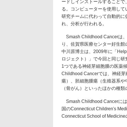
ードしインストールすることで
る。コンピューターを使用して
研究チームに代わって自動的に
れ、分析が行われる。
Smash Childhood Ca
り、佐賀県医療センター好生館
中川原博士は、2009年に「Help！ 
ロジェクト）」で今回と同じ研
1つである神経芽細胞腫の医薬候
Childhood Cancerで
瘍）、胚細胞腫瘍（生殖器系や
（骨がん）といったほかの種類
Smash Childhood Ca
国のConnecticut Children's Medi
Connecticut School of Me