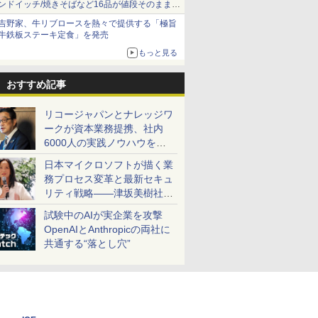
ンドイッチ/焼きそばなど16品が値段そのままで
ボリュームアップ
吉野家、牛リブロースを熱々で提供する「極旨
牛鉄板ステーキ定食」を発売
もっと見る
おすすめ記事
リコージャパンとナレッジワ
ークが資本業務提携、社内
6000人の実践ノウハウを生
かした「AI商談記録 for
日本マイクロソフトが描く業
RICOH」を展開へ
務プロセス変革と最新セキュ
リティ戦略――津坂美樹社長
が2027年度戦略を説明
試験中のAIが実企業を攻撃
OpenAIとAnthropicの両社に
共通する“落とし穴”