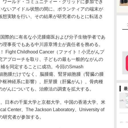
、ワールド・コミュニティー・グリッドに参加でき
いないアイドル状態の間に、ボランティアの端末が
仮想実験を行い、その結果が研究者のもとに転送さ
ncerは、国際的に有名な小児腫瘍医および分子生物学者であ
の理事長でもある中川原章博士が責任者を務める。
Fight Childhood Cancer（ファイト！小児がんプ
究アプローチを取り、子どもの最も一般的ながんの
補を同定することに成功。今回のSmash
は、神経芽細胞腫だけでなく、脳腫瘍、腎芽細胞腫（腎臓の腫
中枢神経系に影響）、肝芽腫（肝臓がん）、骨肉種
最
のがんについても、治療法の調査を拡大する。
ncerには、日本の千葉大学と京都大学、中国の香港大学、米
cal Center、The Jackson Laboratory、University of
dicineの研究者が参加する。