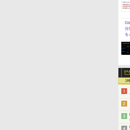
G
分
を
1