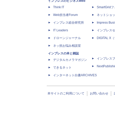
インプレスのビジネスWeb
Think IT
SmartGri
Web担当者Forum
ネットショ
インプレス総合研究所
Impress Busi
IT Leaders
インプレス
ドローンジャーナル
DIGITAL
ネッ担お悩み相談室
インプレスの本と雑誌
インプレス
デジタルカメラマガジン
NextPublish
できるネット
インターネット白書ARCHIVES
本サイトのご利用について
お問い合わせ