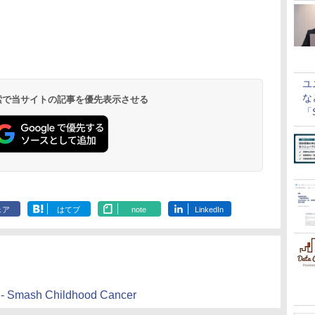
ユ
な
 検索で当サイトの記事を優先表示させる
「S
に
ェア
はてブ
note
LinkedIn
 - Smash Childhood Cancer