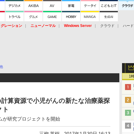
イグレーション
ニューノーマル
Windows Server
クラウド
ハード
トピック
ストレージ（HW）
オープンソース
SaaS
標的型
ント
他
1
の計算資源で小児がんの新たな治療薬探
クト
ムが研究プロジェクトを開始
三柳 英樹
2017年1月30日 16:13