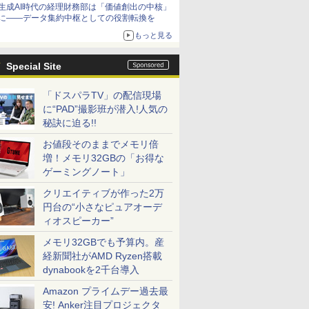
生成AI時代の経理財務部は「価値創出の中核」
に――データ集約中枢としての役割転換を
もっと見る
Special Site
「ドスパラTV」の配信現場
に“PAD”撮影班が潜入!人気の
秘訣に迫る!!
お値段そのままでメモリ倍
増！メモリ32GBの「お得な
ゲーミングノート」
クリエイティブが作った2万
円台の“小さなピュアオーデ
ィオスピーカー”
メモリ32GBでも予算内。産
経新聞社がAMD Ryzen搭載
dynabookを2千台導入
Amazon プライムデー過去最
安! Anker注目プロジェクタ