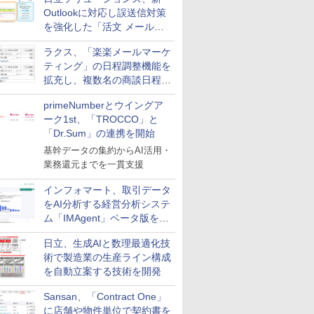
Outlookに対応し誤送信対策
を強化した「活文 メール誤
送信防止アドインサービス」
ラクス、「楽楽メールマーケ
を提供
ティング」の日程調整機能を
拡充し、複数名の商談日程調
整を効率化
primeNumberとウイングア
ーク1st、「TROCCO」と
「Dr.Sum」の連携を開始
基幹データの集約からAI活用・
業務還元までを一貫支援
インフォマート、取引データ
をAI分析する経営分析システ
ム「IMAgent」ベータ版を提
供
日立、生成AIと数理最適化技
術で製造業の生産ライン構成
を自動立案する技術を開発
Sansan、「Contract One」
に店舗や物件単位で契約書を