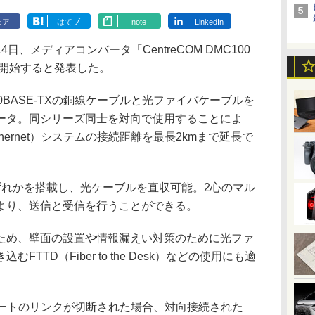
ェア
はてブ
note
LinkedIn
、メディアコンバータ「CentreCOM DMC100
荷開始すると発表した。
0BASE-TXの銅線ケーブルと光ファイバケーブルを
ータ。同シリーズ同士を対向で使用することによ
bps Ethernet）システムの接続距離を最長2kmまで延長で
いずれかを搭載し、光ケーブルを直収可能。2心のマル
より、送信と受信を行うことができる。
め、壁面の設置や情報漏えい対策のために光ファ
TTD（Fiber to the Desk）などの使用にも適
Xポートのリンクが切断された場合、対向接続された