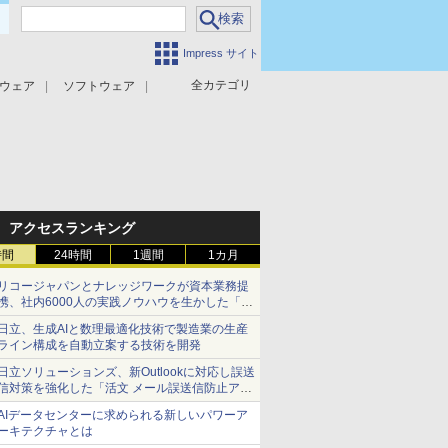
Impress サイト
全カテゴリ
ウェア
ソフトウェア
攻撃対策
マルウェア対策
アクセスランキング
時間
24時間
1週間
1カ月
リコージャパンとナレッジワークが資本業務提
携、社内6000人の実践ノウハウを生かした「AI
商談記録 for RICOH」を展開へ
日立、生成AIと数理最適化技術で製造業の生産
ライン構成を自動立案する技術を開発
日立ソリューションズ、新Outlookに対応し誤送
信対策を強化した「活文 メール誤送信防止アド
インサービス」を提供
AIデータセンターに求められる新しいパワーア
ーキテクチャとは