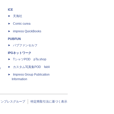
ICE
天海社
ス
Comic curea
impress QuickBooks
PUBFUN
パブファンセルフ
IPGネットワーク
TシャツPOD pTa.shop
カスタム写真集POD fabli
e
Impress Group Publication
Information
インプレスグループ
特定商取引法に基づく表示