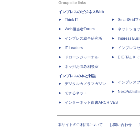
Group site links
インプレスのビジネスWeb
Think IT
SmartGri
Web担当者Forum
ネットショ
インプレス総合研究所
Impress Busi
IT Leaders
インプレス
ドローンジャーナル
DIGITAL
ネッ担お悩み相談室
インプレスの本と雑誌
インプレス
デジタルカメラマガジン
NextPublish
できるネット
インターネット白書ARCHIVES
本サイトのご利用について
お問い合わせ