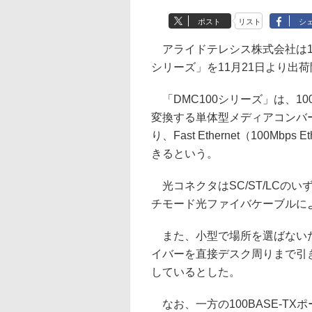
ポスト
リスト
シ
アライドテレシス株式会社は14日
シリーズ」を11月21日より出
「DMC100シリーズ」は、10
変換する単体型メディアコンバ
り、Fast Ethernet（100M
きるという。
光コネクタはSC/ST/LCの
チモード光ファイバケーブルに
また、小型で場所を選ばないた
イバーを直接デスク周りまで引き込むF
しているとした。
なお、一方の100BASE-T