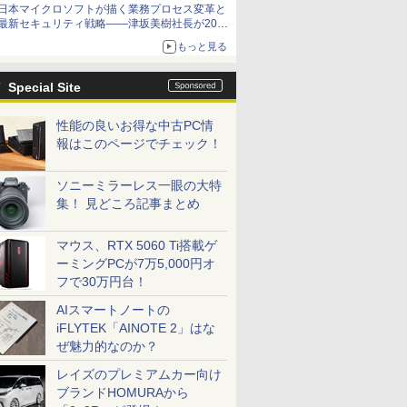
日本マイクロソフトが描く業務プロセス変革と
最新セキュリティ戦略――津坂美樹社長が2027
年度戦略を説明
もっと見る
Special Site
性能の良いお得な中古PC情
報はこのページでチェック！
ソニーミラーレス一眼の大特
集！ 見どころ記事まとめ
マウス、RTX 5060 Ti搭載ゲ
ーミングPCが7万5,000円オ
フで30万円台！
AIスマートノートの
iFLYTEK「AINOTE 2」はな
ぜ魅力的なのか？
レイズのプレミアムカー向け
ブランドHOMURAから