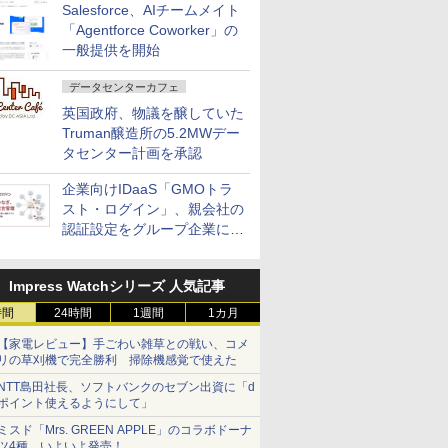
Salesforce、AIチームメイト
「Agentforce Coworker」の
一般提供を開始
データセンターカフェ
英国政府、物議を醸していた
Truman醸造所の5.2MWデー
タセンター計画を承認
企業向けIDaaS「GMOトラ
スト・ログイン」、親会社の
認証設定をグループ企業に展
開できる新機能を提供
Impress Watchシリーズ 人気記事
時間
24時間
1週間
1カ月
【家電レビュー】手ごわい雑草との戦い、コメ
リの草刈機で完全勝利 掃除機感覚で使えた
NTT島田社長、ソフトバンクのセブン出資に「d
ポイント使えるようにして」
ミスド「Mrs. GREEN APPLE」のコラボドーナ
ツ4種、いよいよ発売！