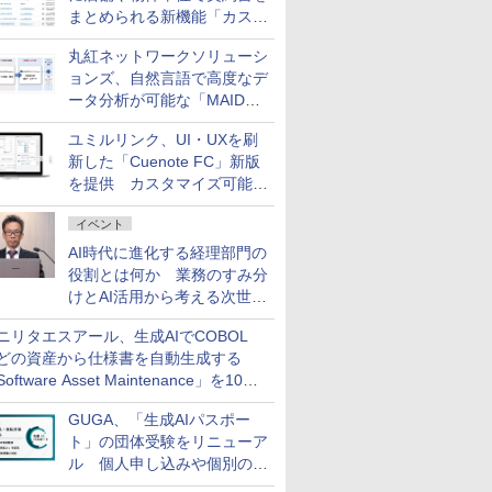
まとめられる新機能「カスタ
ム契約ツリー」を追加
丸紅ネットワークソリューシ
ョンズ、自然言語で高度なデ
ータ分析が可能な「MAIDOA
AI ASSIST」を9月より提供
ユミルリンク、UI・UXを刷
新した「Cuenote FC」新版
を提供 カスタマイズ可能な
ダッシュボード画面を搭載
イベント
AI時代に進化する経理部門の
役割とは何か 業務のすみ分
けとAI活用から考える次世代
ファイナンス戦略
ニリタエスアール、生成AIでCOBOL
どの資産から仕様書を自動生成する
oftware Asset Maintenance」を10月
発売
GUGA、「生成AIパスポー
ト」の団体受験をリニューア
ル 個人申し込みや個別の支
払いなどに対応