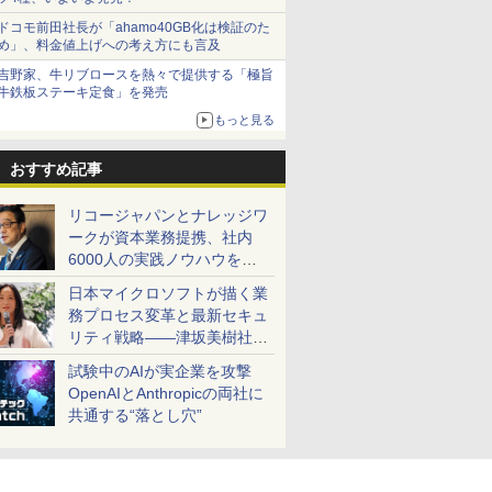
ドコモ前田社長が「ahamo40GB化は検証のた
め」、料金値上げへの考え方にも言及
吉野家、牛リブロースを熱々で提供する「極旨
牛鉄板ステーキ定食」を発売
もっと見る
おすすめ記事
リコージャパンとナレッジワ
ークが資本業務提携、社内
6000人の実践ノウハウを生
かした「AI商談記録 for
日本マイクロソフトが描く業
RICOH」を展開へ
務プロセス変革と最新セキュ
リティ戦略――津坂美樹社長
が2027年度戦略を説明
試験中のAIが実企業を攻撃
OpenAIとAnthropicの両社に
共通する“落とし穴”