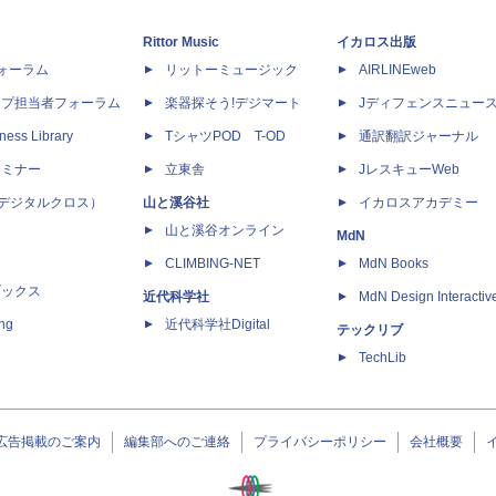
Rittor Music
イカロス出版
dフォーラム
リットーミュージック
AIRLINEweb
ップ担当者フォーラム
楽器探そう!デジマート
Jディフェンスニュー
ness Library
TシャツPOD T-OD
通訳翻訳ジャーナル
セミナー
立東舎
JレスキューWeb
 X（デジタルクロス）
山と溪谷社
イカロスアカデミー
山と溪谷オンライン
MdN
CLIMBING-NET
MdN Books
ブックス
近代科学社
MdN Design Interactiv
ing
近代科学社Digital
テックリブ
TechLib
広告掲載のご案内
編集部へのご連絡
プライバシーポリシー
会社概要