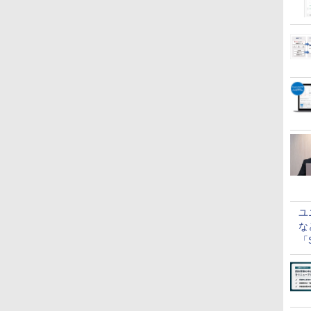
ユ
な
「S
に