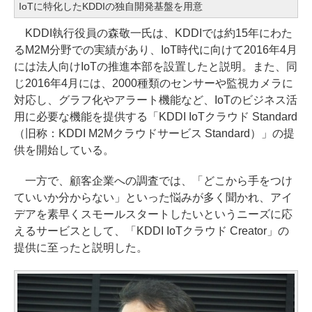
IoTに特化したKDDIの独自開発基盤を用意
KDDI執行役員の森敬一氏は、KDDIでは約15年にわた
るM2M分野での実績があり、IoT時代に向けて2016年4月
には法人向けIoTの推進本部を設置したと説明。また、同
じ2016年4月には、2000種類のセンサーや監視カメラに
対応し、グラフ化やアラート機能など、IoTのビジネス活
用に必要な機能を提供する「KDDI IoTクラウド Standard
（旧称：KDDI M2Mクラウドサービス Standard）」の提
供を開始している。
一方で、顧客企業への調査では、「どこから手をつけ
ていいか分からない」といった悩みが多く聞かれ、アイ
デアを素早くスモールスタートしたいというニーズに応
えるサービスとして、「KDDI IoTクラウド Creator」の
提供に至ったと説明した。