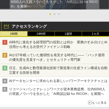
6000人の実践ノウハウを生かした「AI商談記録 for RICO
H」を展開へ
●
●
●
アクセスランキング
1時間
24時間
1週間
1カ月
AI時代に進化する経理部門の役割とは何か 業務のすみ分けとAI
活用から考える次世代ファイナンス戦略
AIが27年眠っていた脆弱性を発見する時代に――「パッチ適用
の優先度を見直すべき」とセキュリティ専門家
日立、生成AIと数理最適化技術で製造業の生産ライン構成を自動
立案する技術を開発
AIデータセンターに求められる新しいパワーアーキテクチャとは
リコージャパンとナレッジワークが資本業務提携、社内6000人
の実践ノウハウを生かした「AI商談記録 for RICOH」を展開へ
もっと見る