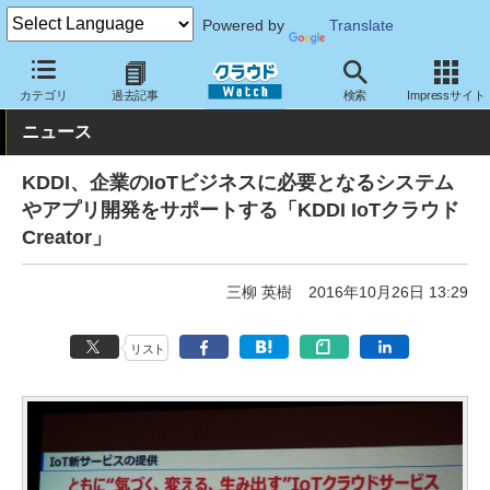
Powered by
Translate
クラウド Watch
サービス・ソフト
サービス
開発関連
カテゴリ
過去記事
検索
Impressサイト
ニュース
KDDI、企業のIoTビジネスに必要となるシステム
やアプリ開発をサポートする「KDDI IoTクラウド
Creator」
三柳 英樹
2016年10月26日 13:29
リスト