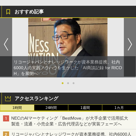
おすすめ記事
リコージャパンとナレッジワークが資本業務提携、社内
6000人の実践ノウハウを生かした「AI商談記録 for RICO
H」を展開へ
●
●
●
アクセスランキング
1時間
24時間
1週間
1カ月
NECのAIマーケティング「BestMove」が大手企業で活用拡大
製造・流通・小売企業・広告代理店などが実装フェーズへ
リコージャパンとナレッジワークが資本業務提携、社内6000人