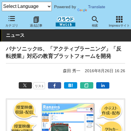
Powered by
Translate
クラウド Watch
サービス・ソフト
サービス
教育・トレーニン
カテゴリ
過去記事
検索
Impressサイト
ニュース
パナソニックIS、「アクティブラーニング」「反
転授業」対応の教育プラットフォームを開発
森田 秀一
2016年8月26日 16:26
リスト