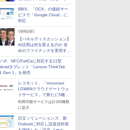
企業・広告代理店などが実装
BBIX、「OCX」の接続サー
フェーズへ
ビスで「Google Cloud」に
対応
イベント
【パネルディスカッション】
AI活用は何を変えるのか 攻
めのファイナンスを実現する
業務設計とマインドセット変
ノボ、NFC/FeliCaに対応する11型
革
droidタブレット「Lenovo ThinkTab
11 Gen 1」を発売
レコモット、「moconavi
LGWANクラウドゲートウェ
イサービス」で新たに5種類
のサービスと連携開始
利用可能サービスは計102種類
に拡大
日立ソリューションズ、新
Outlookに対応し誤送信対策
を強化した「活文 メール誤