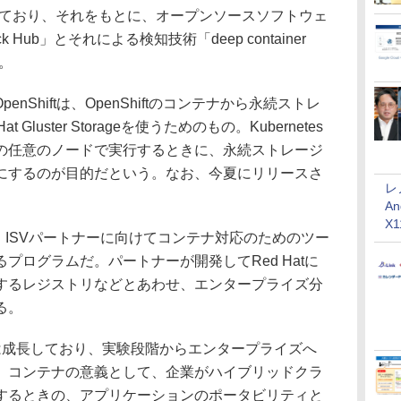
しており、それをもとに、オープンソースソフトウェ
 Hub」とそれによる検知技術「deep container
る。
e for OpenShiftは、OpenShiftのコンテナから永続ストレ
luster Storageを使うためのもの。Kubernetes
の任意のノードで実行するときに、永続ストレージ
にするのが目的だという。なお、今夏にリリースさ
レ
An
X
rimedは、ISVパートナーに向けてコンテナ対応のためのツー
プログラムだ。パートナーが開発してRed Hatに
するレジストリなどとあわせ、エンタープライズ分
る。
場は成長しており、実験段階からエンタープライズへ
、コンテナの意義として、企業がハイブリッドクラ
するときの、アプリケーションのポータビリティと