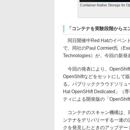
Container-Native Storage for O
「コンテナを実験段階からエ
同日開催中Red Hatのイベント「
で、同社のPaul Cormier氏（Executive
Technologies）が、今
今回の発表により、OpenShif
OpenShiftなどをセットにして販売
る。パブリッククラウドソリューションは
Hat OpenSHift Dedic
ティによる開発版の「OpenShift 
コンテナのスキャン機構は、同社の
ンテナをデリバリーする一連の
クを発見したときのアップデート