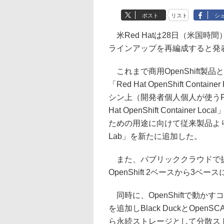
ポスト
リスト
シ
米Red Hatは28日（米国時間
ラインアップを再編成すると発
これまで商用OpenShift製品として
「Red Hat OpenShift Co
シン上（開発者個人個人が使うP
Hat OpenShift Contai
ための用途に向けて従来製品より低価格で
Lab」を新たに追加した。
また、パブリッククラウドで提供する「R
OpenShift 2ベースから3ベ
同時に、OpenShiftで動
を追加しBlack DuckとOpen
ら永続ストレージとして分散ストレージ「