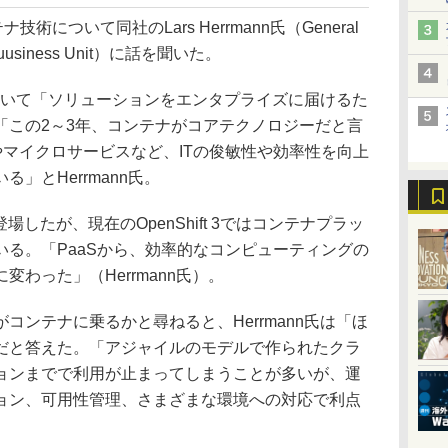
術について同社のLars Herrmann氏（General
ons Buusiness Unit）に話を聞いた。
について「ソリューションをエンタプライズに届けるた
「この2～3年、コンテナがコアテクノロジーだと言
sやマイクロサービスなど、ITの俊敏性や効率性を向上
」とHerrmann氏。
て登場したが、現在のOpenShift 3ではコンテナプラッ
る。「PaaSから、効率的なコンピューティングの
わった」（Herrmann氏）。
ンテナに乗るかと尋ねると、Herrmann氏は「ほ
だと答えた。「アジャイルのモデルで作られたクラ
ョンまでで利用が止まってしまうことが多いが、運
ョン、可用性管理、さまざまな環境への対応で利点