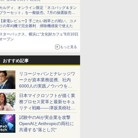
カルディ、オンライン限定「ネコバッグ＆タン
ブラーセット」を一般販売。7月の抽選販売の
当選無効分
【家電レビュー】手ごわい雑草との戦い、コメ
リの草刈機で完全勝利 掃除機感覚で使えた
スターバックス、横浜に“文化財カフェ”8月10日
オープン
もっと見る
おすすめ記事
リコージャパンとナレッジワ
ークが資本業務提携、社内
6000人の実践ノウハウを生
かした「AI商談記録 for
日本マイクロソフトが描く業
RICOH」を展開へ
務プロセス変革と最新セキュ
リティ戦略――津坂美樹社長
が2027年度戦略を説明
試験中のAIが実企業を攻撃
OpenAIとAnthropicの両社に
共通する“落とし穴”