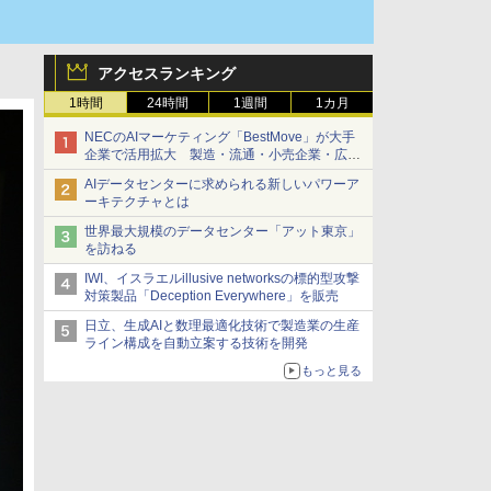
アクセスランキング
1時間
24時間
1週間
1カ月
NECのAIマーケティング「BestMove」が大手
企業で活用拡大 製造・流通・小売企業・広告
代理店などが実装フェーズへ
AIデータセンターに求められる新しいパワーア
ーキテクチャとは
世界最大規模のデータセンター「アット東京」
を訪ねる
IWI、イスラエルillusive networksの標的型攻撃
対策製品「Deception Everywhere」を販売
日立、生成AIと数理最適化技術で製造業の生産
ライン構成を自動立案する技術を開発
もっと見る