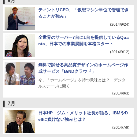
9月
ティントリCEO、「仮想マシン単位で管理でき
ることが強み」
(2014/9/24)
全世界のサーバー7台に1台を提供しているQua
nta、日本での事業展開を本格スタート
(2014/9/12)
無料で試せる高品質デザインのホームページ作
成サービス「BiNDクラウド」
今、「ホームページ」を持つ意味とは？ デジタ
ルステージに聞く
(2014/9/3)
7月
日本HP ジム・メリット社長が語る、IBMやD
ellに負けない強みとは？
(2014/7/9)