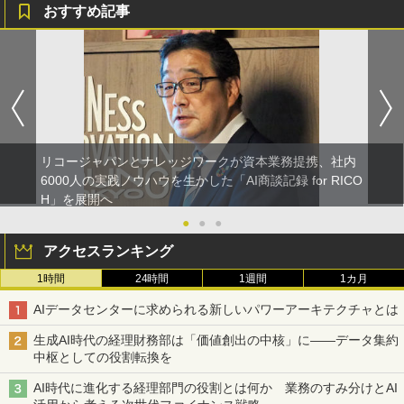
おすすめ記事
リコージャパンとナレッジワークが資本業務提携、社内
6000人の実践ノウハウを生かした「AI商談記録 for RICO
H」を展開へ
●
●
●
アクセスランキング
1時間
24時間
1週間
1カ月
AIデータセンターに求められる新しいパワーアーキテクチャとは
生成AI時代の経理財務部は「価値創出の中核」に――データ集約
中枢としての役割転換を
AI時代に進化する経理部門の役割とは何か 業務のすみ分けとAI