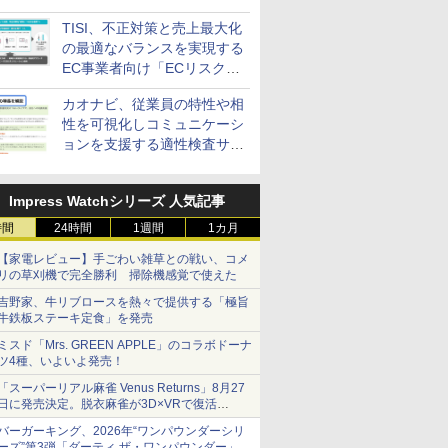
Precision 7 R1ラック」を発
TISI、不正対策と売上最大化
売
の最適なバランスを実現する
EC事業者向け「ECリスク対
策設計・運用支援サービス」
カオナビ、従業員の特性や相
性を可視化しコミュニケーシ
ョンを支援する適性検査サー
ビスを提供
Impress Watchシリーズ 人気記事
時間
24時間
1週間
1カ月
【家電レビュー】手ごわい雑草との戦い、コメ
リの草刈機で完全勝利 掃除機感覚で使えた
吉野家、牛リブロースを熱々で提供する「極旨
牛鉄板ステーキ定食」を発売
ミスド「Mrs. GREEN APPLE」のコラボドーナ
ツ4種、いよいよ発売！
「スーパーリアル麻雀 Venus Returns」8月27
日に発売決定。脱衣麻雀が3D×VRで復活
発売から2週間は20%オフになるセールが実施
バーガーキング、2026年“ワンパウンダーシリ
ーズ”第3弾「ダーティ ザ・ワンパウンダー」を