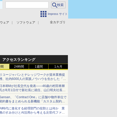
Impress サイト
全カテゴリ
ウェア
ソフトウェア
攻撃対策
マルウェア対策
アクセスランキング
時間
24時間
1週間
1カ月
リコージャパンとナレッジワークが資本業務提
携、社内6000人の実践ノウハウを生かした「AI
商談記録 for RICOH」を展開へ
日本IBMが社長交代を発表――46歳の村田将輝
氏が8月1日付で新社長に就任、山口明夫社長は
会長へ
Sansan、「Contract One」に店舗や物件単位で
契約書をまとめられる新機能「カスタム契約ツ
リー」を追加
AI時代に進化する経理部門の役割とは何か 業
務のすみ分けとAI活用から考える次世代ファイ
ナンス戦略