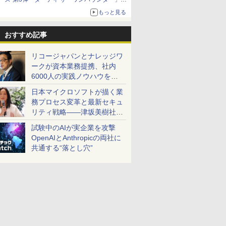
8月7日発売
もっと見る
「特製ガーリックマヨソース」を使用した超大
型チーズバーガー
おすすめ記事
リコージャパンとナレッジワ
ークが資本業務提携、社内
6000人の実践ノウハウを生
かした「AI商談記録 for
日本マイクロソフトが描く業
RICOH」を展開へ
務プロセス変革と最新セキュ
リティ戦略――津坂美樹社長
が2027年度戦略を説明
試験中のAIが実企業を攻撃
OpenAIとAnthropicの両社に
共通する“落とし穴”