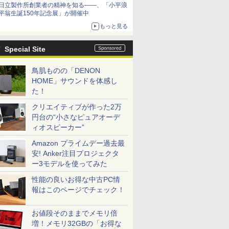
日立製作所創業者の精神を知る――、「小平浪
平翁生誕150年記念展」が開催中
もっと見る
Special Site
鳥肌ものの「DENON
HOME」サウンドを体感し
た！
クリエイティブが作った2万
円台の“小さなピュアオーデ
ィオスピーカー”
Amazon プライムデー過去最
安! Anker注目プロジェクタ
ー3モデルを使ってみた
性能の良いお得な中古PC情
報はこのページでチェック！
お値段そのままでメモリ倍
増！メモリ32GBの「お得な