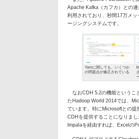
Apache Kafka（カフカ）との
利用されており、秒間17万メ
ージングシステムです。
Yarnに関しても、いくつか
I
の問題点が修正されている
なおCDH 5.2の機能という
たHadoop World 2014では、M
ています。特にMicrosoftとの提
CDHを提供することになりました
Impalaを経由すれば、Excel