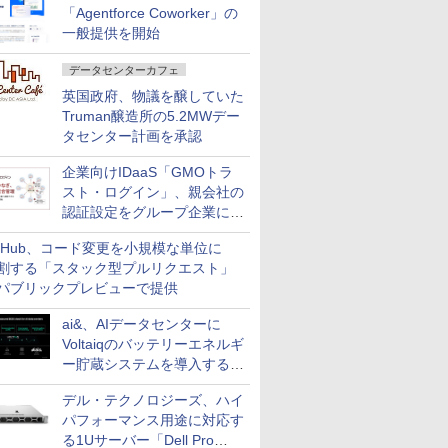
「Agentforce Coworker」の
一般提供を開始
データセンターカフェ
英国政府、物議を醸していた
Truman醸造所の5.2MWデー
タセンター計画を承認
企業向けIDaaS「GMOトラ
スト・ログイン」、親会社の
認証設定をグループ企業に展
開できる新機能を提供
itHub、コード変更を小規模な単位に
割する「スタック型プルリクエスト」
パブリックプレビューで提供
ai&、AIデータセンターに
Voltaiqのバッテリーエネルギ
ー貯蔵システムを導入する計
画を発表
デル・テクノロジーズ、ハイ
パフォーマンス用途に対応す
る1Uサーバー「Dell Pro