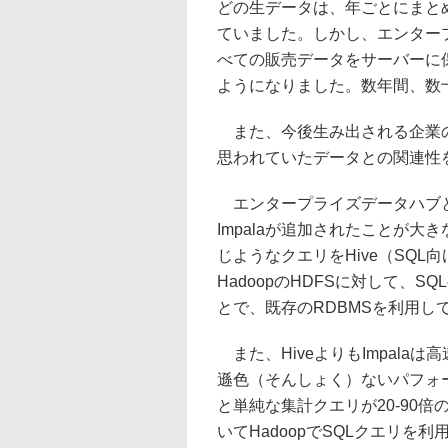
どの生データは、年ごとにまと
ていました。しかし、エンター
べての販売データをサーバーに
ようになりました。数年間、数
また、今後生み出される企業の
思われていたデータとの関連性
エンタープライズデータハブとい
Impalaが追加されたことが大き
じようなクエリをHive（SQ
HadoopのHDFSに対して、
とで、既存のRDBMSを利用し
また、HiveよりもImpala
遜色（そんしょく）ないパフォーマ
と単純な集計クエリが20-90
いてHadoopでSQLクエリ