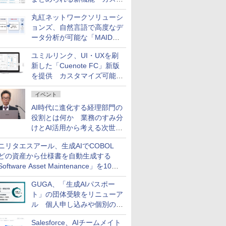
ム契約ツリー」を追加
丸紅ネットワークソリューシ
ョンズ、自然言語で高度なデ
ータ分析が可能な「MAIDOA
AI ASSIST」を9月より提供
ユミルリンク、UI・UXを刷
新した「Cuenote FC」新版
を提供 カスタマイズ可能な
ダッシュボード画面を搭載
イベント
AI時代に進化する経理部門の
役割とは何か 業務のすみ分
けとAI活用から考える次世代
ファイナンス戦略
ニリタエスアール、生成AIでCOBOL
どの資産から仕様書を自動生成する
oftware Asset Maintenance」を10月
発売
GUGA、「生成AIパスポー
ト」の団体受験をリニューア
ル 個人申し込みや個別の支
払いなどに対応
Salesforce、AIチームメイト