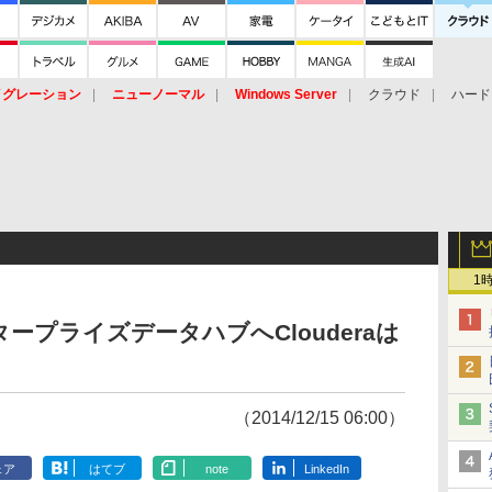
イグレーション
ニューノーマル
Windows Server
クラウド
ハード
トピック
ストレージ（HW）
オープンソース
SaaS
標的型
ント
1
プライズデータハブへClouderaは
（2014/12/15 06:00）
ェア
はてブ
note
LinkedIn