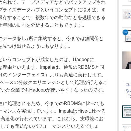
められて、テープメディアなどでバックアップされ
プライズデータハブというコンセプトに従えば、す
保存することで、複数年での動向などを処理できる
十年間の動向を分析することもできます。
データを1カ所に集約すると、今までは無関係と
を見つけ出せるようにもなります。
うコンセプトが成立したのは、Hadoopに
な理由といえます。Impalaは、通常のRDBMSと同
L向けのインターフェイス）よりも高速に実行します。
SQLベースの分散クエリエンジンとして処理が行えるこ
ユ
ていた企業でもHadoopが使いやすくなったのです。
な
「S
に
は高速に処理されるため、今までのRBDMSに比べても
ンスを実現しています。ImpalaはHiveに比べる
倍の高速化が行われています。これなら、実環境にお
を利用しても問題ないパフォーマンスといえるでしょ