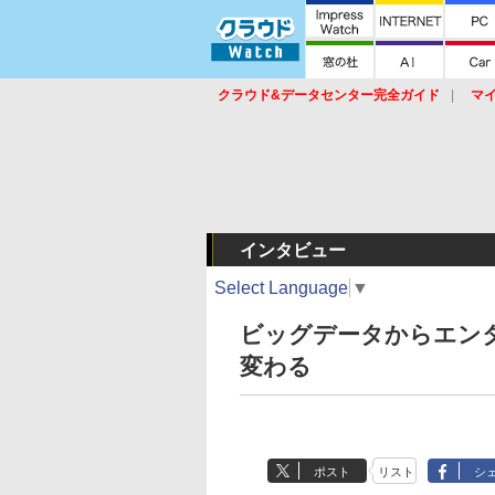
クラウド&データセンター完全ガイド
マ
サービス
セキュリティ
ネットワーク
スイッチ
ルータ
導入事例
イベ
インタビュー
Select Language
▼
ビッグデータからエンター
変わる
ポスト
リスト
シ