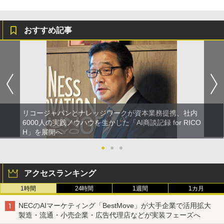
おすすめ記事
リコージャパンとナレッジワークが資本業務提携、社内
6000人の実践ノウハウを生かした「AI商談記録 for RICO
H」を展開へ
●
●
●
アクセスランキング
1時間
24時間
1週間
1カ月
NECのAIマーケティング「BestMove」が大手企業で活用拡大
製造・流通・小売企業・広告代理店などが実装フェーズへ