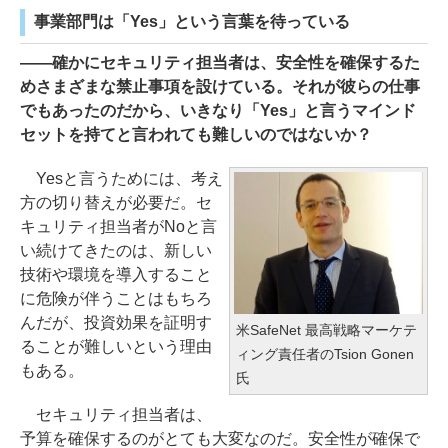
事業部門は「Yes」という言葉を待っている
――確かにセキュリティ担当者は、安全性を確保するた
めさまざまな禁止事項を設けている。それが彼らの仕事
でもあったのだから、いきなり「Yes」と言うマインド
セットを持てと言われても難しいのではないか？
Yesと言うためには、考え
方の切り替えが必要だ。セ
キュリティ担当者がNoと言
い続けてきたのは、新しい
技術や環境を導入すること
に危険が伴うことはもちろ
んだが、投資効果を証明す
米SafeNet 最高戦略マーケテ
ることが難しいという理由
ィング責任者のTsion Gonen
もある。
氏
セキュリティ担当者は、
予算を確保するのがとても大変なのだ。安全性が確保で