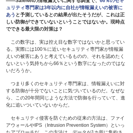
――SafeNetの情報漏えいに関する調査で、
66％のセキ
ュリティ専門家は3年以内に自社が情報漏えいの被害に
あう
と予測しているとの結果が出たそうだが、これは正
しい防御ができていないということではないか。現時点
でできる最大限の対策は？
この数字は、実は控え目な数字ではないかと思ってい
る。実際には100％に近いセキュリティ専門家が情報漏
えいの被害にあうと考えているものの、それを認めたく
ないという気持ちから66％という数字になったのではな
いだろうか。
つまり多くのセキュリティ専門家は、情報漏えいに対
する防御が十分でないことに気づいているのだ。なぜな
ら、この20年間同じような方法で防御を行っていて、進
化に追いついていないからだ。
セキュリティ侵害を防ぐための従来の方法は、ファイ
アウォールやIPS（Intrusion Prevention System）といっ
たアプローチだ。この方法は、データが1カ所に集約さ