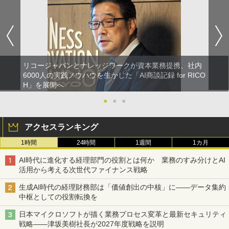
リコージャパンとナレッジワークが資本業務提携、社内
6000人の実践ノウハウを生かした「AI商談記録 for RICO
H」を展開へ
●
●
●
アクセスランキング
1時間
24時間
1週間
1カ月
AI時代に進化する経理部門の役割とは何か 業務のすみ分けとAI
活用から考える次世代ファイナンス戦略
生成AI時代の経理財務部は「価値創出の中核」に――データ集約
中枢としての役割転換を
日本マイクロソフトが描く業務プロセス変革と最新セキュリティ
戦略――津坂美樹社長が2027年度戦略を説明