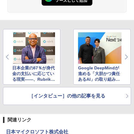
日本企業の87％が身代
Google DeepMindが
金の支払いに応じてい
進める「大胆かつ責任
る現実――、Rubrik C
あるAI」の取り組みと
EO「ランサムウェア
は？
のターゲットはバック
［インタビュー］の他の記事を見る
アップそのものだ」と
強調
関連リンク
日本マイクロソフト株式会社