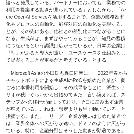
論へと発展している。パートナーにおいても、業務での
利用を提案する動きが見られている」としながら、「Az
ure OpenAI Serviceを活用することで、企業の業務効率
化やプロセスの自動化、顧客対応の自動化を実現するこ
とが、その先にある、他社との差別化につながることに
なる。生成AIは、まずはやってみることが、知見の蓄積
につながるという認識は広がっているが、日本の企業は
『型』があると導入が速い。ユースケースを仕組みとし
て提案することが重要だと考えている」とする。
Microsoft Asiaの小田氏も異口同音に、「2023年春から
チャットボットによる生成AIのPoCを始めた企業が、夏
ごろに本番利用を開始し、その成果をもとに、派生シナ
リオが秋口ぐらいから出始めてきた。言い換えれば、ス
テップ2への移行が始まっており、そこに踏み出す企業
が増えている。これは、想定よりも早く動いている」と
指摘する。また、「リーダー企業が使いはじめた業界で
は、業界全体への広がりが速い。ドミノのように広がっ
ている。特に、金融分野はそうした動きが顕著である」