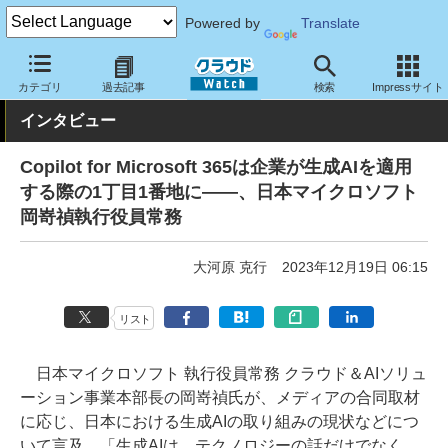
Powered by
Translate
クラウド Watch
トピック
事業戦略
国内
カテゴリ
過去記事
検索
Impressサイト
インタビュー
Copilot for Microsoft 365は企業が生成AIを適用
する際の1丁目1番地に――、日本マイクロソフト
岡嵜禎執行役員常務
大河原 克行
2023年12月19日 06:15
リスト
日本マイクロソフト 執行役員常務 クラウド＆AIソリュ
ーション事業本部長の岡嵜禎氏が、メディアの合同取材
に応じ、日本における生成AIの取り組みの現状などにつ
いて言及。「生成AIは、テクノロジーの話だけでなく、