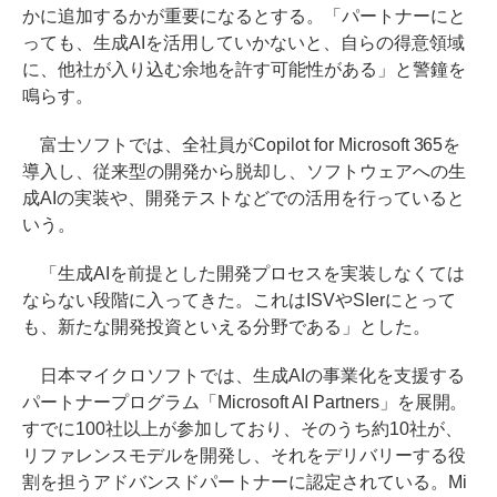
かに追加するかが重要になるとする。「パートナーにと
っても、生成AIを活用していかないと、自らの得意領域
に、他社が入り込む余地を許す可能性がある」と警鐘を
鳴らす。
富士ソフトでは、全社員がCopilot for Microsoft 365を
導入し、従来型の開発から脱却し、ソフトウェアへの生
成AIの実装や、開発テストなどでの活用を行っていると
いう。
「生成AIを前提とした開発プロセスを実装しなくては
ならない段階に入ってきた。これはISVやSIerにとって
も、新たな開発投資といえる分野である」とした。
日本マイクロソフトでは、生成AIの事業化を支援する
パートナープログラム「Microsoft AI Partners」を展開。
すでに100社以上が参加しており、そのうち約10社が、
リファレンスモデルを開発し、それをデリバリーする役
割を担うアドバンスドパートナーに認定されている。Mi