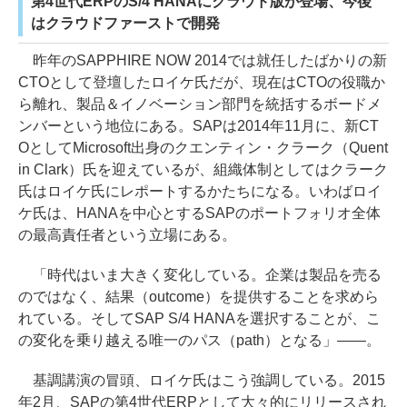
第4世代ERPのS/4 HANAにクラウド版が登場、今後
はクラウドファーストで開発
昨年のSAPPHIRE NOW 2014では就任したばかりの新
CTOとして登壇したロイケ氏だが、現在はCTOの役職か
ら離れ、製品＆イノベーション部門を統括するボードメ
ンバーという地位にある。SAPは2014年11月に、新CT
OとしてMicrosoft出身のクエンティン・クラーク（Quent
in Clark）氏を迎えているが、組織体制としてはクラーク
氏はロイケ氏にレポートするかたちになる。いわばロイ
ケ氏は、HANAを中心とするSAPのポートフォリオ全体
の最高責任者という立場にある。
「時代はいま大きく変化している。企業は製品を売る
のではなく、結果（outcome）を提供することを求めら
れている。そしてSAP S/4 HANAを選択することが、こ
の変化を乗り越える唯一のパス（path）となる」――。
基調講演の冒頭、ロイケ氏はこう強調している。2015
年2月、SAPの第4世代ERPとして大々的にリリースされ