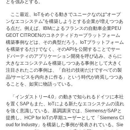
とを強みとする。
ここ最近、IoTをめぐる動きでユニークなのは“オープ
ンなエコシステム”を構築しようとする企業が増えつつあ
る点だ。例えば、IBMによるフランスの自動車企業PEU
GEOT CITROENのコネクティドカープラットフォーム
構築事例などは、その典型だろう。IoTプラットフォーム
を構築するだけでなく、そのAPIを公開することでサー
ドパーティのアプリケーション開発を呼び込み、さらに
大きなエコシステムを構築しつつある事例として大きく
注目されたこの事例は、「自社の技術だけですべての製
品/サービスを内向きに作る」という時代が終焉しつつあ
ることを、如実に物語っている。
「インダストリー4.0」の動きで知られるドイツに本社
を置くSAPもまた、IoTによる新たなエコシステムの流れ
を強く意識している。基調講演では、SiemensがSAPと
提携し、HCP for IoTの早期ユーザーとして「Siemens Cl
oud for Industry」を構築した事例が発表されている。Sie