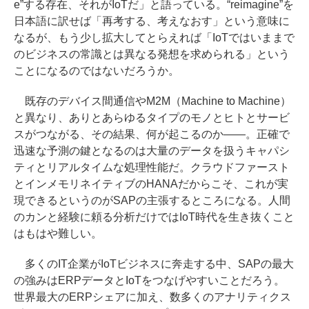
e”する存在、それがIoTだ」と語っている。“reimagine”を
日本語に訳せば「再考する、考えなおす」という意味に
なるが、もう少し拡大してとらえれば「IoTではいままで
のビジネスの常識とは異なる発想を求められる」という
ことになるのではないだろうか。
既存のデバイス間通信やM2M（Machine to Machine）
と異なり、ありとあらゆるタイプのモノとヒトとサービ
スがつながる、その結果、何が起こるのか――。正確で
迅速な予測の鍵となるのは大量のデータを扱うキャパシ
ティとリアルタイムな処理性能だ。クラウドファースト
とインメモリネイティブのHANAだからこそ、これが実
現できるというのがSAPの主張するところになる。人間
のカンと経験に頼る分析だけではIoT時代を生き抜くこと
はもはや難しい。
多くのIT企業がIoTビジネスに奔走する中、SAPの最大
の強みはERPデータとIoTをつなげやすいことだろう。
世界最大のERPシェアに加え、数多くのアナリティクス