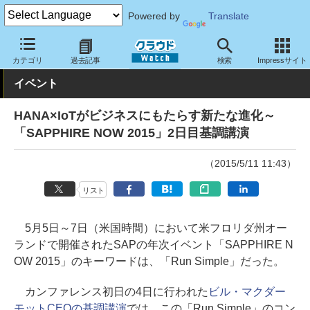
Powered by
Translate
クラウド Watch
イベント
SAPPHIRE NOW
2015
カテゴリ
過去記事
検索
Impressサイト
イベント
HANA×IoTがビジネスにもたらす新たな進化～
「SAPPHIRE NOW 2015」2日目基調講演
（2015/5/11 11:43）
リスト
5月5日～7日（米国時間）において米フロリダ州オー
ランドで開催されたSAPの年次イベント「SAPPHIRE N
OW 2015」のキーワードは、「Run Simple」だった。
カンファレンス初日の4日に行われた
ビル・マクダー
モットCEOの基調講演
では、この「Run Simple」のコン