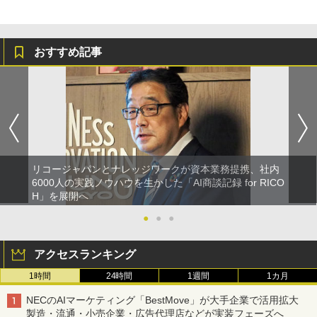
おすすめ記事
リコージャパンとナレッジワークが資本業務提携、社内
6000人の実践ノウハウを生かした「AI商談記録 for RICO
H」を展開へ
●
●
●
アクセスランキング
1時間
24時間
1週間
1カ月
NECのAIマーケティング「BestMove」が大手企業で活用拡大
製造・流通・小売企業・広告代理店などが実装フェーズへ