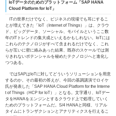
IoTデータのためのプラットフォーム「SAP HANA
Cloud Platform for IoT」
ITの世界だけでなく、ビジネスの現場でも耳にするこ
とが増えてきた「IoT（Internet of Things）」は、クラウ
ド、ビッグデータ、ソーシャル、モバイルというここ数
年のITトレンドの集大成といえるかもしれない。IoTには
これらのテクノロジがすべて含まれるだけでなく、これ
らが互いに密に絡みあった結果、既存のスケールでは測
りきれないポテンシャルを秘めたテクノロジへと進化し
つつある。
ではSAPはIoTに対してどういうソリューションを用意
するのか。その最初の答えが、今回の基調講演でロイケ
氏が発表した「SAP HANA Cloud Platform for the Interne
t of Things（HCP for IoT）」となる。文字通り、IoTデー
タをHANAをエンジンとするクラウド上で処理していく
ためのプラットフォームだ。S/4 HANAと同様、リアル
タイムにトランザクションとアナリティクスを行えるこ