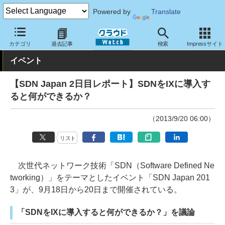
Powered by
Translate
クラウド Watch
イベント
その他
SDN Japan 2013
カテゴリ
過去記事
検索
Impressサイト
イベント
【SDN Japan 2日目レポート】SDNをIXに導入す
ると何ができるか？
（2013/9/20 06:00）
リスト
次世代ネットワーク技術「SDN（Software Defined Ne
tworking）」をテーマとしたイベント「SDN Japan 201
3」が、9月18日から20日まで開催されている。
「SDNをIXに導入すると何ができるか？」を議論