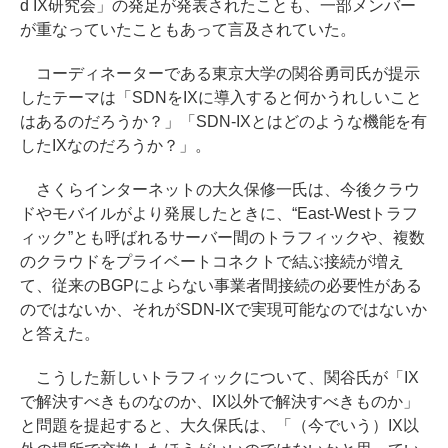
d IX研究会」の発足が発表されたことも、一部メンバー
が重なっていたこともあって言及されていた。
コーディネーターである東京大学の関谷勇司氏が提示
したテーマは「SDNをIXに導入すると何かうれしいこと
はあるのだろうか？」「SDN-IXとはどのような機能を有
したIXなのだろうか？」。
さくらインターネットの大久保修一氏は、今後クラウ
ドやモバイルがより発展したときに、“East-Westトラフ
ィック”とも呼ばれるサーバー間のトラフィックや、複数
のクラウドをプライベートコネクトで結ぶ接続が増え
て、従来のBGPによらない事業者間接続の必要性がある
のではないか、それがSDN-IXで実現可能なのではないか
と答えた。
こうした新しいトラフィックについて、関谷氏が「IX
で解決すべきものなのか、IX以外で解決すべきものか」
と問題を提起すると、大久保氏は、「（今でいう）IX以