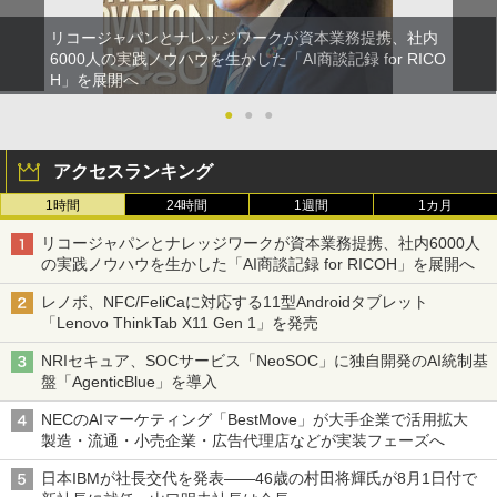
リコージャパンとナレッジワークが資本業務提携、社内
6000人の実践ノウハウを生かした「AI商談記録 for RICO
H」を展開へ
●
●
●
アクセスランキング
1時間
24時間
1週間
1カ月
リコージャパンとナレッジワークが資本業務提携、社内6000人
の実践ノウハウを生かした「AI商談記録 for RICOH」を展開へ
レノボ、NFC/FeliCaに対応する11型Androidタブレット
「Lenovo ThinkTab X11 Gen 1」を発売
NRIセキュア、SOCサービス「NeoSOC」に独自開発のAI統制基
盤「AgenticBlue」を導入
NECのAIマーケティング「BestMove」が大手企業で活用拡大
製造・流通・小売企業・広告代理店などが実装フェーズへ
日本IBMが社長交代を発表――46歳の村田将輝氏が8月1日付で