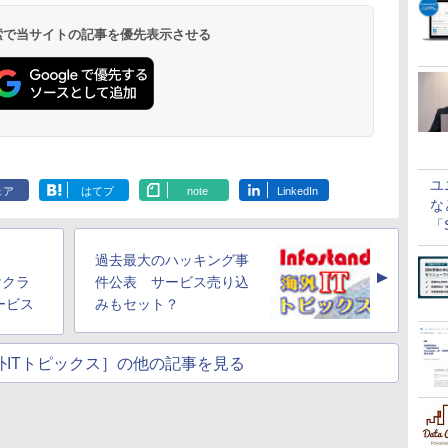
 検索で当サイトの記事を優先表示させる
ユ
ェア
はてブ
note
LinkedIn
な
「S
に
過去最大のハッキング事
▲
けクラ
件公表 サービス売り込
ービス
みもセット？
nd海外ITトピックス］の他の記事を見る