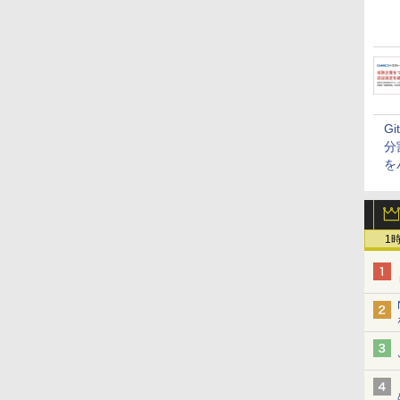
G
分
を
1