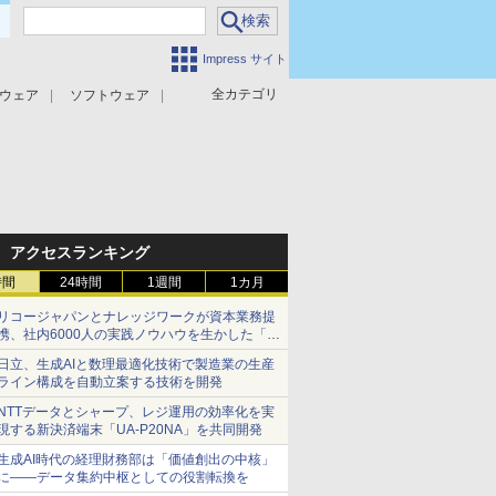
Impress サイト
全カテゴリ
ウェア
ソフトウェア
攻撃対策
マルウェア対策
アクセスランキング
時間
24時間
1週間
1カ月
リコージャパンとナレッジワークが資本業務提
携、社内6000人の実践ノウハウを生かした「AI
商談記録 for RICOH」を展開へ
日立、生成AIと数理最適化技術で製造業の生産
ライン構成を自動立案する技術を開発
NTTデータとシャープ、レジ運用の効率化を実
現する新決済端末「UA-P20NA」を共同開発
生成AI時代の経理財務部は「価値創出の中核」
に――データ集約中枢としての役割転換を