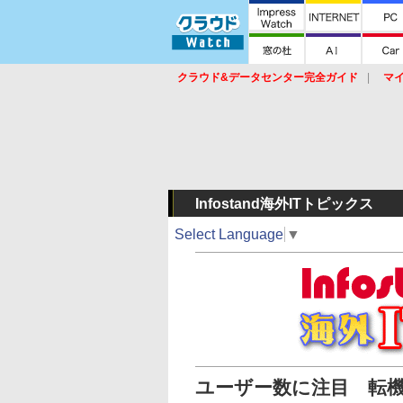
クラウド&データセンター完全ガイド
マ
サービス
セキュリティ
ネットワーク
スイッチ
ルータ
導入事例
イベ
Infostand海外ITトピックス
Select Language
▼
ユーザー数に注目 転機迎え