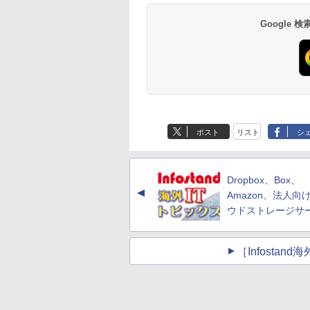
Google
ポスト
リスト
シ
Dropbox、Box、
▲
Amazon、法人向
ウドストレージサ
［Infosta