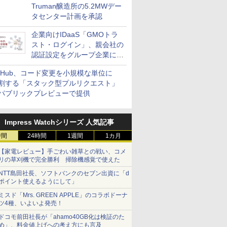
Truman醸造所の5.2MWデー
タセンター計画を承認
企業向けIDaaS「GMOトラ
スト・ログイン」、親会社の
認証設定をグループ企業に展
開できる新機能を提供
itHub、コード変更を小規模な単位に
割する「スタック型プルリクエスト」
パブリックプレビューで提供
Impress Watchシリーズ 人気記事
時間
24時間
1週間
1カ月
【家電レビュー】手ごわい雑草との戦い、コメ
リの草刈機で完全勝利 掃除機感覚で使えた
NTT島田社長、ソフトバンクのセブン出資に「d
ポイント使えるようにして」
ミスド「Mrs. GREEN APPLE」のコラボドーナ
ツ4種、いよいよ発売！
ドコモ前田社長が「ahamo40GB化は検証のた
め」、料金値上げへの考え方にも言及