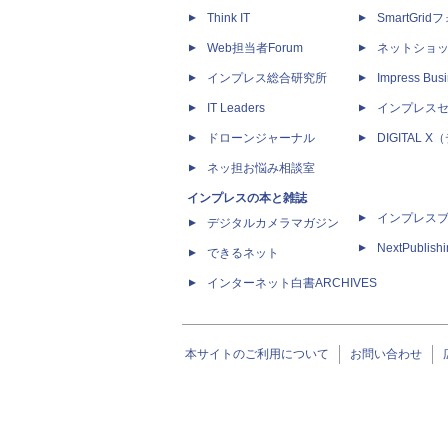
Think IT
SmartGri
Web担当者Forum
ネットショ
インプレス総合研究所
Impress Busi
IT Leaders
インプレス
ドローンジャーナル
DIGITAL
ネッ担お悩み相談室
インプレスの本と雑誌
インプレス
デジタルカメラマガジン
NextPublish
できるネット
インターネット白書ARCHIVES
本サイトのご利用について
お問い合わせ