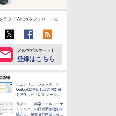
クラウド Watch をフォローする
メルマガスタート！
登録はこちら
新記事
日立ソリューションズ、新
Outlookに対応し誤送信対策
を強化した「活文 メール誤
送信防止アドインサービス」
ラクス、「楽楽メールマーケ
を提供
ティング」の日程調整機能を
拡充し、複数名の商談日程調