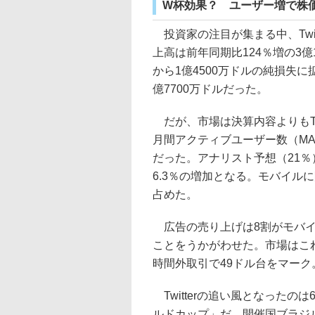
W杯効果？ ユーザー増で株
投資家の注目が集まる中、Twit
上高は前年同期比124％増の3億
から1億4500万ドルの純損失
億7700万ドルだった。
だが、市場は決算内容よりもTw
月間アクティブユーザー数（MA
だった。アナリスト予想（21
6.3％の増加となる。モバイルに
占めた。
広告の売り上げは8割がモバイ
ことをうかがわせた。市場はこ
時間外取引で49ドル台をマー
Twitterの追い風となったの
ルドカップ」だ。開催国ブラジ