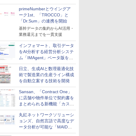
整を効率化
primeNumberとウイングア
ーク1st、「TROCCO」と
「Dr.Sum」の連携を開始
基幹データの集約からAI活用・
業務還元までを一貫支援
インフォマート、取引データ
をAI分析する経営分析システ
ム「IMAgent」ベータ版を提
供
日立、生成AIと数理最適化技
術で製造業の生産ライン構成
を自動立案する技術を開発
Sansan、「Contract One」
に店舗や物件単位で契約書を
まとめられる新機能「カスタ
ム契約ツリー」を追加
丸紅ネットワークソリューシ
ョンズ、自然言語で高度なデ
ータ分析が可能な「MAIDOA
AI ASSIST」を9月より提供