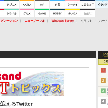
イグレーション
ニューノーマル
Windows Server
クラウド
ハード
トピック
ストレージ（HW）
オープンソース
SaaS
標的型
ント
1
るTwitter