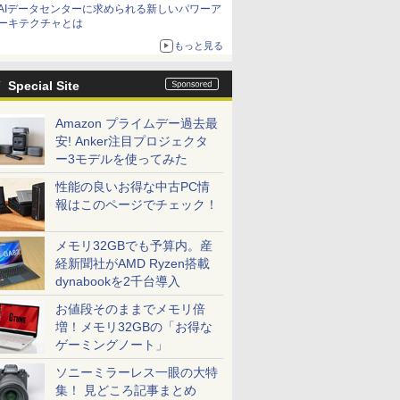
AIデータセンターに求められる新しいパワーア
ーキテクチャとは
もっと見る
Special Site
Amazon プライムデー過去最
安! Anker注目プロジェクタ
ー3モデルを使ってみた
性能の良いお得な中古PC情
報はこのページでチェック！
メモリ32GBでも予算内。産
経新聞社がAMD Ryzen搭載
dynabookを2千台導入
お値段そのままでメモリ倍
増！メモリ32GBの「お得な
ゲーミングノート」
ソニーミラーレス一眼の大特
集！ 見どころ記事まとめ