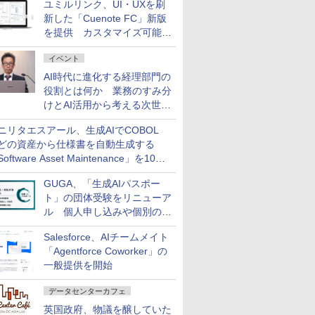
ユミルリンク、UI・UXを刷
新した「Cuenote FC」新版
を提供 カスタマイズ可能な
ダッシュボード画面を搭載
イベント
AI時代に進化する経理部門の
役割とは何か 業務のすみ分
けとAI活用から考える次世代
ファイナンス戦略
ニリタエスアール、生成AIでCOBOL
どの資産から仕様書を自動生成する
oftware Asset Maintenance」を10月
発売
GUGA、「生成AIパスポー
ト」の団体受験をリニューア
ル 個人申し込みや個別の支
払いなどに対応
Salesforce、AIチームメイト
「Agentforce Coworker」の
一般提供を開始
データセンターカフェ
英国政府、物議を醸していた