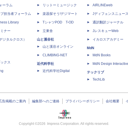
dフォーラム
リットーミュージック
AIRLINEweb
ップ担当者フォーラム
楽器探そう!デジマート
Jディフェンスニュー
ness Library
TシャツPOD T-OD
通訳翻訳ジャーナル
セミナー
立東舎
JレスキューWeb
 X（デジタルクロス）
山と溪谷社
イカロスアカデミー
山と溪谷オンライン
MdN
CLIMBING-NET
MdN Books
ブックス
近代科学社
MdN Design Interactiv
ing
近代科学社Digital
テックリブ
TechLib
広告掲載のご案内
編集部へのご連絡
プライバシーポリシー
会社概要
Copyright ©
2026
Impress Corporation. All rights reserved.