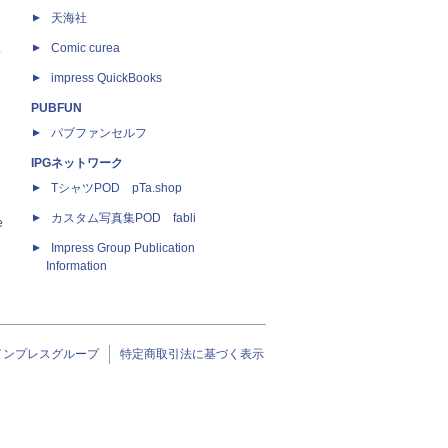
天海社
ス
Comic curea
impress QuickBooks
PUBFUN
パブファンセルフ
IPGネットワーク
TシャツPOD pTa.shop
カスタム写真集POD fabli
e
Impress Group Publication
Information
インプレスグループ
特定商取引法に基づく表示