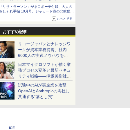
「リサ・ラーソン」がま口ポーチ付録、大人の
おしゃれ手帖 10月号。ジャカード織の北欧猫デ
ザイン
もっと見る
おすすめ記事
リコージャパンとナレッジワ
ークが資本業務提携、社内
6000人の実践ノウハウを生
かした「AI商談記録 for
日本マイクロソフトが描く業
RICOH」を展開へ
務プロセス変革と最新セキュ
リティ戦略――津坂美樹社長
が2027年度戦略を説明
試験中のAIが実企業を攻撃
OpenAIとAnthropicの両社に
共通する“落とし穴”
ICE