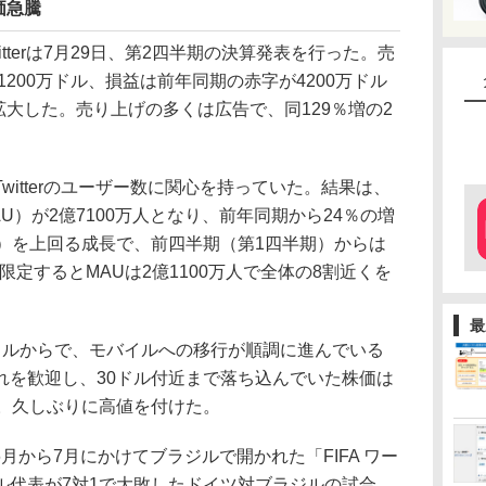
価急騰
terは7月29日、第2四半期の決算発表を行った。売
1200万ドル、損益は前年同期の赤字が4200万ドル
に拡大した。売り上げの多くは広告で、同129％増の2
itterのユーザー数に関心を持っていた。結果は、
U）が2億7100万人となり、前年同期から24％の増
％）を上回る成長で、前四半期（第1四半期）からは
限定するとMAUは2億1100万人で全体の8割近くを
最
ルからで、モバイルへの移行が順調に進んでいる
れを歓迎し、30ドル付近まで落ち込んでいた株価は
ク。久しぶりに高値を付けた。
は6月から7月にかけてブラジルで開かれた「FIFA ワー
ル代表が7対1で大敗したドイツ対ブラジルの試合