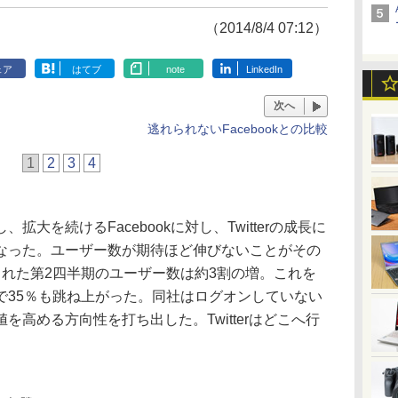
（2014/8/4 07:12）
ェア
はてブ
note
LinkedIn
次へ
逃れられないFacebookとの比較
1
2
3
4
大を続けるFacebookに対し、Twitterの成長に
なった。ユーザー数が期待ほど伸びないことがその
された第2四半期のユーザー数は約3割の増。これを
で35％も跳ね上がった。同社はログオンしていない
高める方向性を打ち出した。Twitterはどこへ行