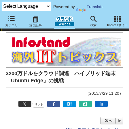
Powered by
Translate
Infostand海外ITトピックス
カテゴリ
過去記事
検索
Impressサイト
3200万ドルをクラウド調達 ハイブリッド端末
「Ubuntu Edge」の挑戦
（2013/7/29 11:20）
リスト
次へ