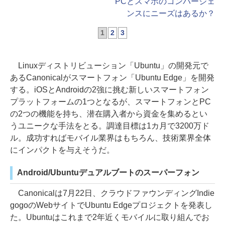
PCとスマホのコンバージェ
ンスにニーズはあるか？
1
2
3
Linuxディストリビューション「Ubuntu」の開発元で
あるCanonicalがスマートフォン「Ubuntu Edge」を開発
する。iOSとAndroidの2強に挑む新しいスマートフォン
プラットフォームの1つとなるが、スマートフォンとPC
の2つの機能を持ち、潜在購入者から資金を集めるとい
うユニークな手法をとる。調達目標は1カ月で3200万ド
ル。成功すればモバイル業界はもちろん、技術業界全体
にインパクトを与えそうだ。
Android/Ubuntuデュアルブートのスーパーフォン
Canonicalは7月22日、クラウドファウンディングIndie
gogoのWebサイトでUbuntu Edgeプロジェクトを発表し
た。Ubuntuはこれまで2年近くモバイルに取り組んでお