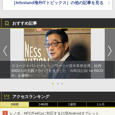
［Infostand海外ITトピックス］の他の記事を見る
おすすめ記事
リコージャパンとナレッジワークが資本業務提携、社内
6000人の実践ノウハウを生かした「AI商談記録 for RICO
H」を展開へ
●
●
●
アクセスランキング
1時間
24時間
1週間
1カ月
レノボ、NFC/FeliCaに対応する11型Androidタブレット