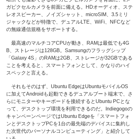
ガピクセルカメラを前面に備える。HDオーディオ、ステ
レオスピーカー、ノイズシャット、microSIM、3.5ミリ
ジャックなどが特徴で、デュアルLTE、WiFi、NFCなど
の無線通信規格をサポートする。
最高速のマルチコアCPUが動き、RAMは最低でも4G
B、ストレージは128GB。Samsungのフラッグシップ
「Galaxy 4S」のRAMは2GB、ストレージが32GBである
ことを考えると、スマートフォンとして、かなりのハイ
スペックと言える。
それもそのはず、Ubuntu EdgeはUbuntuモバイルOS
に加えてAndroidも起動できるデュアルブート端末で、さ
らにモニターやキーボードを接続するとUbuntu PCとな
って、デスクトップ環境を利用できるのだ。Indiegogoの
キャンペーンページではUbuntu Edgeを「スマートフォ
ンとデスクトップPCを1台の最先端のデバイスに集約し
た次世代のパーソナルコンピューティング」と紹介して
いる。