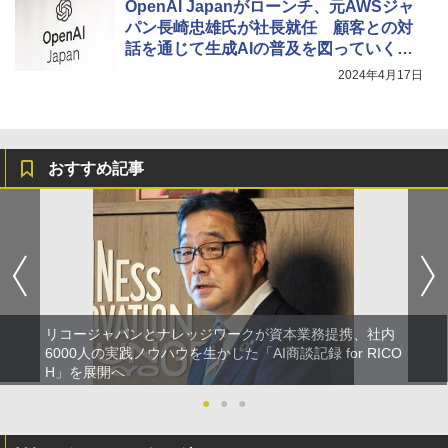
OpenAI Japanがローンチ、元AWSジャ
パン長崎忠雄氏が社長就任 顧客との対
話を通じて生成AIの普及を図っていく―
―
2024年4月17日
おすすめ記事
リコージャパンとナレッジワークが資本業務提携、社内
6000人の実践ノウハウを生かした「AI商談記録 for RICO
H」を展開へ
●
●
●