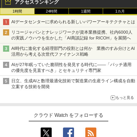
アクセスランキング
1時間
24時間
1週間
1カ月
AIデータセンターに求められる新しいパワーアーキテクチャとは
リコージャパンとナレッジワークが資本業務提携、社内6000人
の実践ノウハウを生かした「AI商談記録 for RICOH」を展開へ
AI時代に進化する経理部門の役割とは何か 業務のすみ分けとAI
活用から考える次世代ファイナンス戦略
AIが27年眠っていた脆弱性を発見する時代に――「パッチ適用
の優先度を見直すべき」とセキュリティ専門家
日立、生成AIと数理最適化技術で製造業の生産ライン構成を自動
立案する技術を開発
もっと見る
クラウド Watch をフォローする