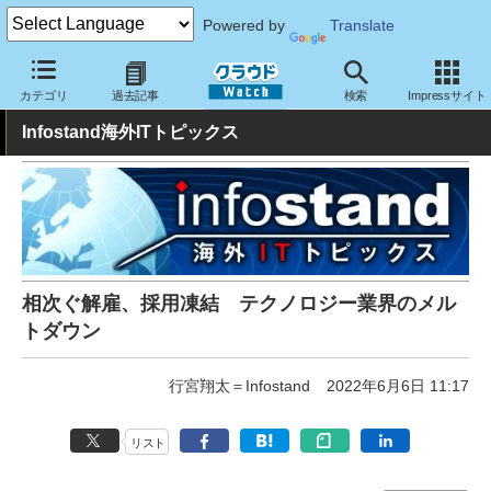
Powered by
Translate
クラウド Watch
トピック
業界動向
カテゴリ
過去記事
検索
Impressサイト
Infostand海外ITトピックス
相次ぐ解雇、採用凍結 テクノロジー業界のメル
トダウン
行宮翔太＝Infostand
2022年6月6日 11:17
リスト