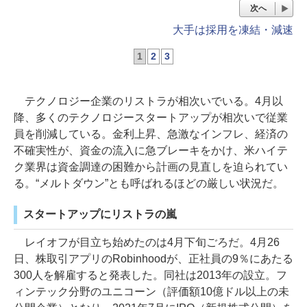
次へ
大手は採用を凍結・減速
1
2
3
テクノロジー企業のリストラが相次いでいる。4月以
降、多くのテクノロジースタートアップが相次いで従業
員を削減している。金利上昇、急激なインフレ、経済の
不確実性が、資金の流入に急ブレーキをかけ、米ハイテ
ク業界は資金調達の困難から計画の見直しを迫られてい
る。“メルトダウン”とも呼ばれるほどの厳しい状況だ。
スタートアップにリストラの嵐
レイオフが目立ち始めたのは4月下旬ごろだ。4月26
日、株取引アプリのRobinhoodが、正社員の9％にあたる
300人を解雇すると発表した。同社は2013年の設立。フ
ィンテック分野のユニコーン（評価額10億ドル以上の未