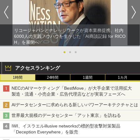
リコージャパンとナレッジワークが資本業務提携、社内
6000人の実践ノウハウを生かした「AI商談記録 for RICO
H」を展開へ
●
●
●
アクセスランキング
1時間
24時間
1週間
1カ月
NECのAIマーケティング「BestMove」が大手企業で活用拡大
製造・流通・小売企業・広告代理店などが実装フェーズへ
AIデータセンターに求められる新しいパワーアーキテクチャとは
世界最大規模のデータセンター「アット東京」を訪ねる
IWI、イスラエルillusive networksの標的型攻撃対策製品
「Deception Everywhere」を販売