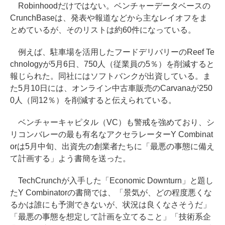
Robinhoodだけではない。ベンチャーデータベースの
CrunchBaseは、発表や報道などから主なレイオフをま
とめているが、そのリストは約60件になっている。
例えば、駐車場を活用したフードデリバリーのReef Te
chnologyが5月6日、750人（従業員の5％）を削減すると
報じられた。同社にはソフトバンクが出資している。ま
た5月10日には、オンライン中古車販売のCarvanaが250
0人（同12％）を削減すると伝えられている。
ベンチャーキャピタル（VC）も警戒を強めており、シ
リコンバレーの最も有名なアクセラレーターY Combinat
orは5月中旬、出資先の創業者たちに「最悪の事態に備え
て計画する」よう書簡を送った。
TechCrunchが入手した「Economic Downturn」と題し
たY Combinatorの書簡では、「景気が、どの程度悪くな
るかは誰にも予測できないが、状況は良くなさそうだ」
「最悪の事態を想定して計画を立てること」「技術系企