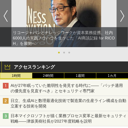
リコージャパンとナレッジワークが資本業務提携、社内
6000人の実践ノウハウを生かした「AI商談記録 for RICO
H」を展開へ
●
●
●
アクセスランキング
1時間
24時間
1週間
1カ月
AIが27年眠っていた脆弱性を発見する時代に――「パッチ適用
の優先度を見直すべき」とセキュリティ専門家
日立、生成AIと数理最適化技術で製造業の生産ライン構成を自動
立案する技術を開発
日本マイクロソフトが描く業務プロセス変革と最新セキュリティ
戦略――津坂美樹社長が2027年度戦略を説明