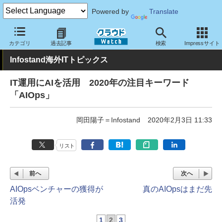
Powered by
Translate
クラウド Watch
トピック
業界動向
カテゴリ
過去記事
検索
Impressサイト
Infostand海外ITトピックス
IT運用にAIを活用 2020年の注目キーワード
「AIOps」
岡田陽子＝Infostand
2020年2月3日 11:33
リスト
前へ
次へ
AIOpsベンチャーの獲得が
真のAIOpsはまだ先
活発
1
2
3