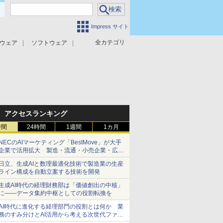
Impress サイト
全カテゴリ
ウェア
ソフトウェア
攻撃対策
マルウェア対策
アクセスランキング
時間
24時間
1週間
1カ月
NECのAIマーケティング「BestMove」が大手
企業で活用拡大 製造・流通・小売企業・広告
代理店などが実装フェーズへ
日立、生成AIと数理最適化技術で製造業の生産
ライン構成を自動立案する技術を開発
生成AI時代の経理財務部は「価値創出の中核」
に――データ集約中枢としての役割転換を
AI時代に進化する経理部門の役割とは何か 業
務のすみ分けとAI活用から考える次世代ファイ
ナンス戦略