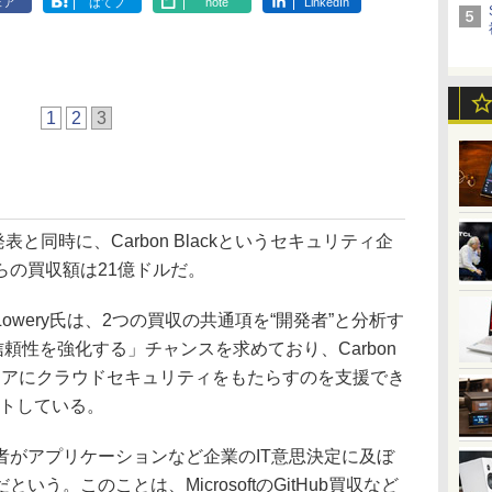
ェア
はてブ
note
LinkedIn
1
2
3
式発表と同時に、Carbon Blackというセキュリティ企
らの買収額は21億ドルだ。
g Lowery氏は、2つの買収の共通項を“開発者”と分析す
信頼性を強化する」チャンスを求めており、Carbon
ウェアにクラウドセキュリティをもたらすのを支援でき
コメントしている。
がアプリケーションなど企業のIT意思決定に及ぼ
う。このことは、MicrosoftのGitHub買収など