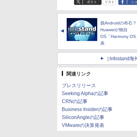
ポスト
リスト
シ
脱Androidの布
Huaweiが独自
▲
OS「Harmony O
表
［Infosta
関連リンク
プレスリリース
Seeking Alphaの記事
CRNの記事
Business Insiderの記事
SiliconAngleの記事
VMwareの決算発表