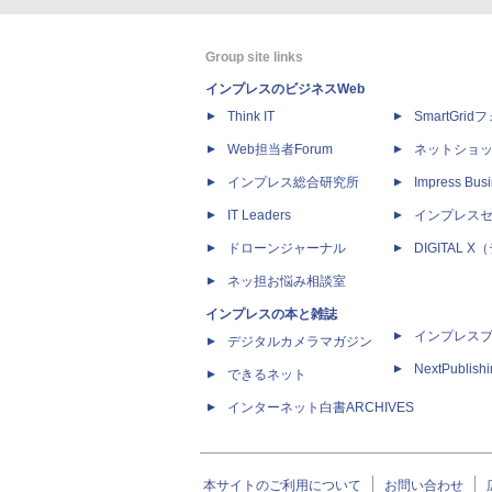
Group site links
インプレスのビジネスWeb
Think IT
SmartGri
Web担当者Forum
ネットショ
インプレス総合研究所
Impress Busi
IT Leaders
インプレス
ドローンジャーナル
DIGITAL
ネッ担お悩み相談室
インプレスの本と雑誌
インプレス
デジタルカメラマガジン
NextPublish
できるネット
インターネット白書ARCHIVES
本サイトのご利用について
お問い合わせ