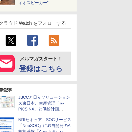
ィオスピーカー”
クラウド Watch をフォローする
メルマガスタート！
登録はこちら
新記事
JBCCと日立ソリューション
ズ東日本、生産管理「R-
PiCS NX」と供給計画
「scSQUARE ISP」の連携サ
NRIセキュア、SOCサービス
ービスを提供開始
「NeoSOC」に独自開発のAI
統制基盤「AgenticBlue」を