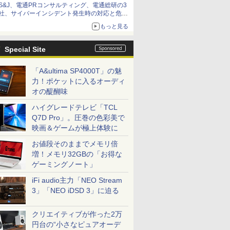
S&J、電通PRコンサルティング、電通総研の3
社、サイバーインシデント発生時の対応と危機
管理広報を一体的に訓練するプログラムを提供
もっと見る
Special Site
「A&ultima SP4000T」の魅
力！ポケットに入るオーディ
オの醍醐味
ハイグレードテレビ「TCL
Q7D Pro」。圧巻の色彩美で
映画＆ゲームが極上体験に
お値段そのままでメモリ倍
増！メモリ32GBの「お得な
ゲーミングノート」
iFi audio主力「NEO Stream
3」「NEO iDSD 3」に迫る
クリエイティブが作った2万
円台の“小さなピュアオーデ