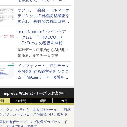
送信防止アドインサービス」
ラクス、「楽楽メールマーケ
を提供
ティング」の日程調整機能を
拡充し、複数名の商談日程調
整を効率化
primeNumberとウイングア
ーク1st、「TROCCO」と
「Dr.Sum」の連携を開始
基幹データの集約からAI活用・
業務還元までを一貫支援
インフォマート、取引データ
をAI分析する経営分析システ
ム「IMAgent」ベータ版を提
供
Impress Watchシリーズ 人気記事
時間
24時間
1週間
1カ月
ユニクロ、今日から「お盆特別セール」。涼感
シアサッカーワンピース待望値下げ、撥水ギア
ショーツは1990円に
東映の歴代オープニング映像がカプセルトイ
に。全5種で8月下旬発売