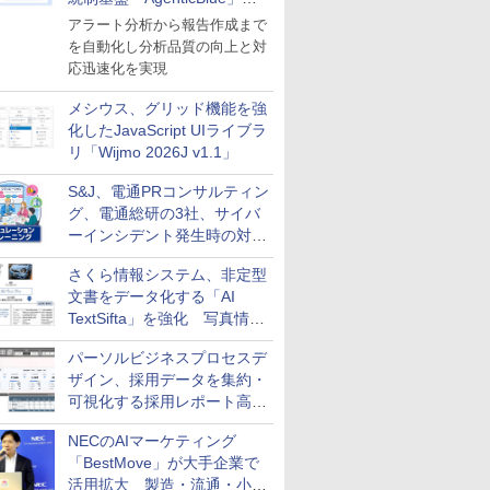
導入
アラート分析から報告作成まで
を自動化し分析品質の向上と対
応迅速化を実現
メシウス、グリッド機能を強
化したJavaScript UIライブラ
リ「Wijmo 2026J v1.1」
S&J、電通PRコンサルティン
グ、電通総研の3社、サイバ
ーインシデント発生時の対応
と危機管理広報を一体的に訓
さくら情報システム、非定型
練するプログラムを提供
文書をデータ化する「AI
TextSifta」を強化 写真情報
のデータ化などに対応
パーソルビジネスプロセスデ
ザイン、採用データを集約・
可視化する採用レポート高速
化サービスを提供
NECのAIマーケティング
「BestMove」が大手企業で
活用拡大 製造・流通・小売