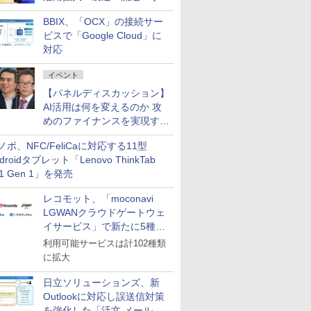
企業・広告代理店などが実装
BBIX、「OCX」の接続サー
フェーズへ
ビスで「Google Cloud」に
対応
イベント
【パネルディスカッション】
AI活用は何を変えるのか 攻
めのファイナンスを実現する
業務設計とマインドセット変
ノボ、NFC/FeliCaに対応する11型
革
droidタブレット「Lenovo ThinkTab
11 Gen 1」を発売
レコモット、「moconavi
LGWANクラウドゲートウェ
イサービス」で新たに5種類
のサービスと連携開始
利用可能サービスは計102種類
に拡大
日立ソリューションズ、新
Outlookに対応し誤送信対策
を強化した「活文 メール誤