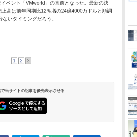
イベント「VMworld」の直前となった。最新の決
売上高は前年同期比12％増の24億4000万ドルと順調
分ないタイミングだろう。
1
2
3
 検索で当サイトの記事を優先表示させる