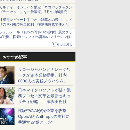
カルディ、オンライン限定「ネコバッグ＆タン
ブラーセット」を一般販売。7月の抽選販売の
当選無効分
【家電レビュー】手ごわい雑草との戦い、コメ
リの草刈機で完全勝利 掃除機感覚で使えた
フェルメール《真珠の耳飾りの少女》展のグッ
ズ公開。図録/ミッフィー/葬送のフリーレンほ
か、注目ブランドコラボが実現
もっと見る
おすすめ記事
リコージャパンとナレッジワ
ークが資本業務提携、社内
6000人の実践ノウハウを生
かした「AI商談記録 for
日本マイクロソフトが描く業
RICOH」を展開へ
務プロセス変革と最新セキュ
リティ戦略――津坂美樹社長
が2027年度戦略を説明
試験中のAIが実企業を攻撃
OpenAIとAnthropicの両社に
共通する“落とし穴”