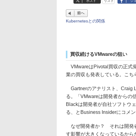
ポスト
リスト
シ
前へ
Kubernetesとの関係
買収続けるVMwareの狙い
VMwareはPivotal買収の正
業の買収も発表している。こち
Gartnerのアナリスト、Crai
る。「VMwareは開発者からの
Blackは開発者が自社ソフト
る、とBusiness Insiderに
なぜ開発者か？ それは開発者
す影響が大きくなっているからだとい