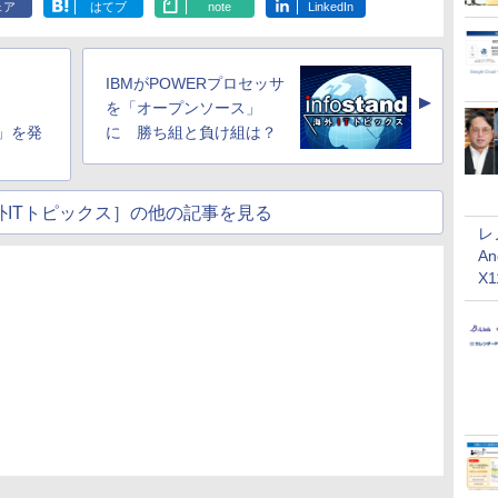
ェア
はてブ
note
LinkedIn
石？
IBMがPOWERプロセッサ
▲
を「オープンソース」
S」を発
に 勝ち組と負け組は？
nd海外ITトピックス］の他の記事を見る
レ
An
X