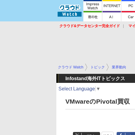
クラウド&データセンター完全ガイド
マ
サービス
セキュリティ
ネットワーク
スイッチ
ルータ
導入事例
イベ
クラウド Watch
トピック
業界動向
Infostand海外ITトピックス
Select Language
▼
VMwareのPivota