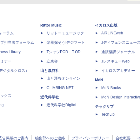
Rittor Music
イカロス出版
dフォーラム
リットーミュージック
AIRLINEweb
ップ担当者フォーラム
楽器探そう!デジマート
Jディフェンスニュー
ness Library
TシャツPOD T-OD
通訳翻訳ジャーナル
セミナー
立東舎
JレスキューWeb
 X（デジタルクロス）
山と溪谷社
イカロスアカデミー
山と溪谷オンライン
MdN
CLIMBING-NET
MdN Books
ブックス
近代科学社
MdN Design Interactiv
ing
近代科学社Digital
テックリブ
TechLib
広告掲載のご案内
編集部へのご連絡
プライバシーポリシー
会社概要