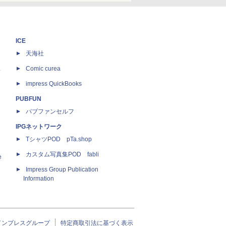
ICE
天海社
ス
Comic curea
impress QuickBooks
PUBFUN
パブファンセルフ
IPGネットワーク
TシャツPOD pTa.shop
カスタム写真集POD fabli
e
Impress Group Publication
Information
インプレスグループ
特定商取引法に基づく表示