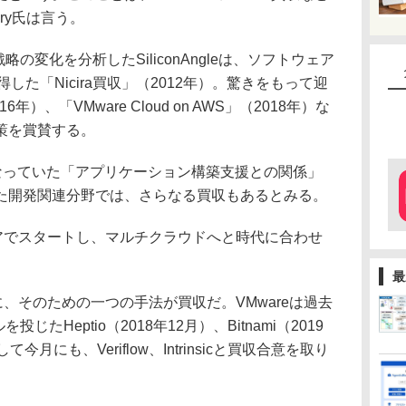
ry氏は言う。
略の変化を分析したSiliconAngleは、ソフトウェア
した「Nicira買収」（2012年）。驚きをもって迎
）、「VMware Cloud on AWS」（2018年）な
策を賞賛する。
なっていた「アプリケーション構築支援との関係」
た開発関連分野では、さらなる買収もあるとみる。
ェアでスタートし、マルチクラウドへと時代に合わせ
最
ように、そのための一つの手法が買収だ。VMwareは過去
じたHeptio（2018年12月）、Bitnami（2019
今月にも、Veriflow、Intrinsicと買収合意を取り