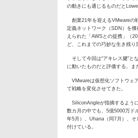
の動きにも通じるものだとLowe
創業21年を迎えるVMwareの戦
定義ネットワーク（SDN）を獲得
えられた「AWSとの提携」（2016年
ど、これまでの巧妙な生き残り
そして今回は“アキレス腱”と
に動いたものだと評価する。ま
VMwareは仮想化ソフトウ
て戦略を変化させてきた。
SiliconAngleが指摘する
数カ月の中でも、5億5000万ドルを投
年5月）、Uhana（同7月）、そして
付けている。