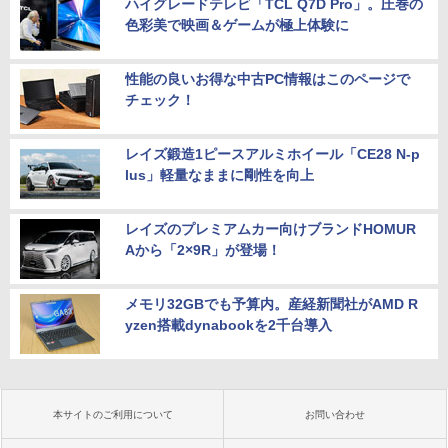
ハイグレードテレビ「TCL Q7D Pro」。圧巻の
色彩美で映画＆ゲームが極上体験に
性能の良いお得な中古PC情報はこのページで
チェック！
レイズ鍛造1ピースアルミホイール「CE28 N-p
lus」軽量なままに剛性を向上
レイズのプレミアムカー向けブランドHOMUR
Aから「2×9R」が登場！
メモリ32GBでも予算内。産経新聞社がAMD R
yzen搭載dynabookを2千台導入
本サイトのご利用について
お問い合わせ