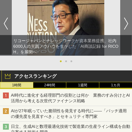
リコージャパンとナレッジワークが資本業務提携、社内
6000人の実践ノウハウを生かした「AI商談記録 for RICO
H」を展開へ
●
●
●
アクセスランキング
1時間
24時間
1週間
1カ月
AI時代に進化する経理部門の役割とは何か 業務のすみ分けとAI
活用から考える次世代ファイナンス戦略
AIが27年眠っていた脆弱性を発見する時代に――「パッチ適用
の優先度を見直すべき」とセキュリティ専門家
日立、生成AIと数理最適化技術で製造業の生産ライン構成を自動