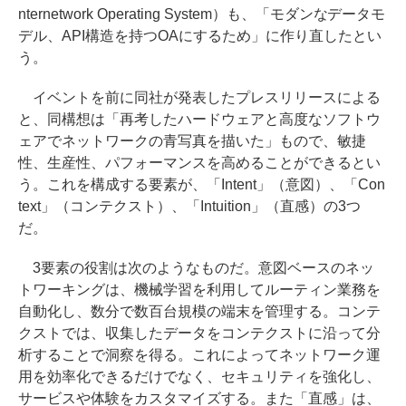
nternetwork Operating System）も、「モダンなデータモ
デル、API構造を持つOAにするため」に作り直したとい
う。
イベントを前に同社が発表したプレスリリースによる
と、同構想は「再考したハードウェアと高度なソフトウ
ェアでネットワークの青写真を描いた」もので、敏捷
性、生産性、パフォーマンスを高めることができるとい
う。これを構成する要素が、「Intent」（意図）、「Con
text」（コンテクスト）、「Intuition」（直感）の3つ
だ。
3要素の役割は次のようなものだ。意図ベースのネッ
トワーキングは、機械学習を利用してルーティン業務を
自動化し、数分で数百台規模の端末を管理する。コンテ
クストでは、収集したデータをコンテクストに沿って分
析することで洞察を得る。これによってネットワーク運
用を効率化できるだけでなく、セキュリティを強化し、
サービスや体験をカスタマイズする。また「直感」は、