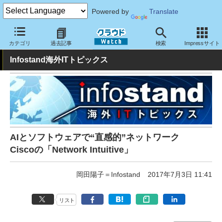
Powered by
Translate
クラウド Watch
トピック
業界動向
カテゴリ
過去記事
検索
Impressサイト
Infostand海外ITトピックス
AIとソフトウェアで“直感的”ネットワーク
Ciscoの「Network Intuitive」
岡田陽子＝Infostand
2017年7月3日 11:41
リスト