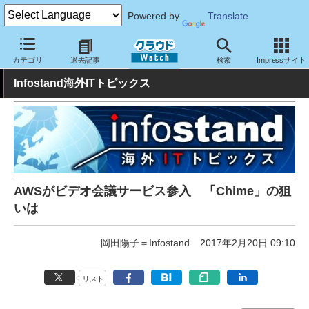
Powered by
Translate
クラウド Watch
トピック
業界動向
カテゴリ
過去記事
検索
Impressサイト
Infostand海外ITトピックス
AWSがビデオ会議サービス参入 「Chime」の狙
いは
岡田陽子＝Infostand
2017年2月20日 09:10
リスト