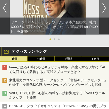
リコージャパンとナレッジワークが資本業務提携、社内
6000人の実践ノウハウを生かした「AI商談記録 for RICO
H」を展開へ
●
●
●
アクセスランキング
1時間
24時間
1週間
1カ月
freeeが語るAI時代のセキュリティ戦略 高度化する攻撃に「AI
で先回りして防御する」実践アプローチとは？
東北電力のコンテナ型データセンター「宮城AIデータセンター」
が竣工、次世代型GPUサーバーのハウジングサービスを提供
VAIO、PCで血管・心拍の情報を非接触測定する「VAIO ウェル
ネスケア」を発表
HENNGE、クラウドセキュリティ「HENNGE One」の提供プラ