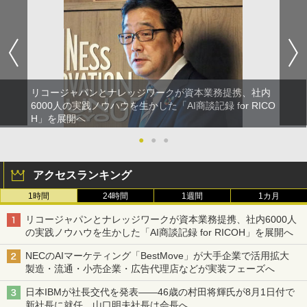
リコージャパンとナレッジワークが資本業務提携、社内
6000人の実践ノウハウを生かした「AI商談記録 for RICO
H」を展開へ
●
●
●
アクセスランキング
1時間
24時間
1週間
1カ月
リコージャパンとナレッジワークが資本業務提携、社内6000人
の実践ノウハウを生かした「AI商談記録 for RICOH」を展開へ
NECのAIマーケティング「BestMove」が大手企業で活用拡大
製造・流通・小売企業・広告代理店などが実装フェーズへ
日本IBMが社長交代を発表――46歳の村田将輝氏が8月1日付で
新社長に就任、山口明夫社長は会長へ