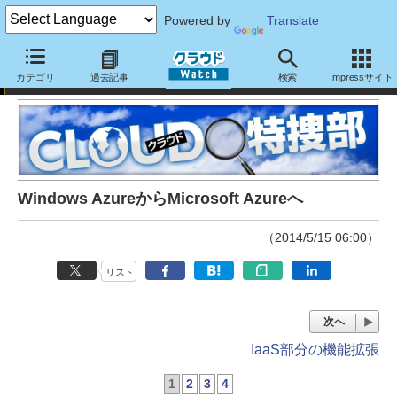
Powered by
Translate
クラウド特捜部
カテゴリ
過去記事
検索
Impressサイト
Windows AzureからMicrosoft Azureへ
（2014/5/15 06:00）
リスト
次へ
IaaS部分の機能拡張
1
2
3
4