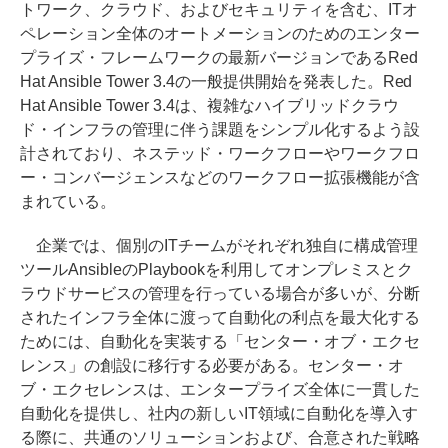
トワーク、クラウド、およびセキュリティを含む、ITオ
ペレーション全体のオートメーションのためのエンター
プライズ・フレームワークの最新バージョンであるRed
Hat Ansible Tower 3.4の一般提供開始を発表した。Red
Hat Ansible Tower 3.4は、複雑なハイブリッドクラウ
ド・インフラの管理に伴う課題をシンプル化するよう設
計されており、ネステッド・ワークフローやワークフロ
ー・コンバージェンスなどのワークフロー拡張機能が含
まれている。
企業では、個別のITチームがそれぞれ独自に構成管理
ツールAnsibleのPlaybookを利用してオンプレミスとク
ラウドサービスの管理を行っている場合が多いが、分断
されたインフラ全体に渡って自動化の利点を最大化する
ためには、自動化を実装する「センター・オブ・エクセ
レンス」の創設に移行する必要がある。センター・オ
ブ・エクセレンスは、エンタープライズ全体に一貫した
自動化を提供し、社内の新しいIT領域に自動化を導入す
る際に、共通のソリューションおよび、合意された戦略