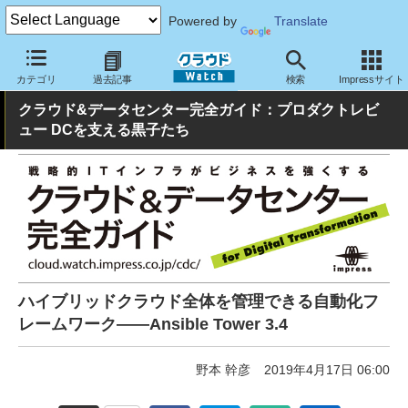
Powered by
Translate
クラウド Watch
ハード・インフラ
データセンター
カテゴリ
過去記事
検索
Impressサイト
クラウド&データセンター完全ガイド：プロダクトレビ
ュー DCを支える黒子たち
ハイブリッドクラウド全体を管理できる自動化フ
レームワーク――Ansible Tower 3.4
野本 幹彦
2019年4月17日 06:00