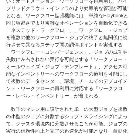
いてオートメーション・ワークフローを再利用し、ハイ
ブリッドクラウド・インフラのより効率的な管理が可能
となる。ワークフロー拡張機能には、単純なPlaybookと
同じ容易さでより複雑なオペレーションを自動化できる
「ネステッド・ワークフロー」、ワークフロー・ジョブ
を複数の他のワークフロー・ジョブの終了と無関係に続
行させて異なるステップ間の調停ポイントを実現する
「ワークフロー・コンバージェンス」、ジョブの成功や
失敗に左右されない実行を可能とする「ワークフロー・
オールウェイズ・ジョブ・テンプレート」、アクセス可
能なインベントリーへのワークフローの適用を可能にし
て複数のデータセンター、環境、チームでのデプロイメ
ント・ワークフローの再利用に対応する「ワークフロ
ー・レベル・インベントリー」が含まれる。
数千のマシン用に設計された単一の大型ジョブを複数
の小型のジョブに分割するジョブ・スライシングによっ
て、クラスタ環境内に分散させることが可能。ジョブの
実行の信頼性向上と完了の迅速化が可能となり、自動化