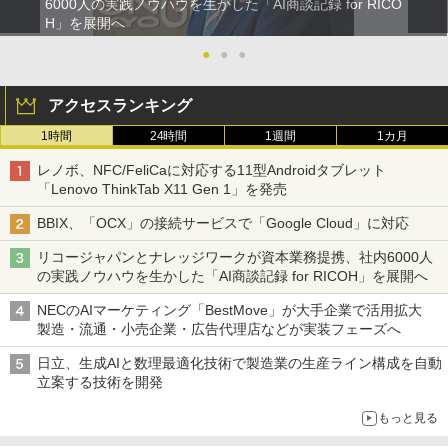
6000人の実践ノウハウを生かした「AI商談記録 for RICO
H」を展開へ
●
●
●
アクセスランキング
1時間
24時間
1週間
1カ月
レノボ、NFC/FeliCaに対応する11型Androidタブレット
「Lenovo ThinkTab X11 Gen 1」を発売
BBIX、「OCX」の接続サービスで「Google Cloud」に対応
リコージャパンとナレッジワークが資本業務提携、社内6000人
の実践ノウハウを生かした「AI商談記録 for RICOH」を展開へ
NECのAIマーケティング「BestMove」が大手企業で活用拡大
製造・流通・小売企業・広告代理店などが実装フェーズへ
日立、生成AIと数理最適化技術で製造業の生産ライン構成を自動
立案する技術を開発
もっと見る