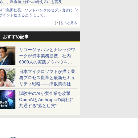
め」、料金値上げへの考え方にも言及
NTT島田社長、ソフトバンクのセブン出資に「d
ポイント使えるようにして」
もっと見る
おすすめ記事
リコージャパンとナレッジワ
ークが資本業務提携、社内
6000人の実践ノウハウを生
かした「AI商談記録 for
日本マイクロソフトが描く業
RICOH」を展開へ
務プロセス変革と最新セキュ
リティ戦略――津坂美樹社長
が2027年度戦略を説明
試験中のAIが実企業を攻撃
OpenAIとAnthropicの両社に
共通する“落とし穴”