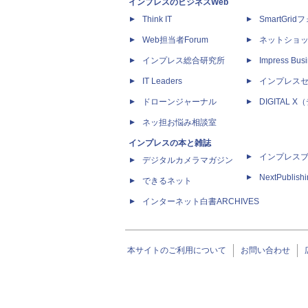
インプレスのビジネスWeb
Think IT
SmartGri
Web担当者Forum
ネットショ
インプレス総合研究所
Impress Busi
IT Leaders
インプレス
ドローンジャーナル
DIGITAL
ネッ担お悩み相談室
インプレスの本と雑誌
インプレス
デジタルカメラマガジン
NextPublish
できるネット
インターネット白書ARCHIVES
本サイトのご利用について
お問い合わせ