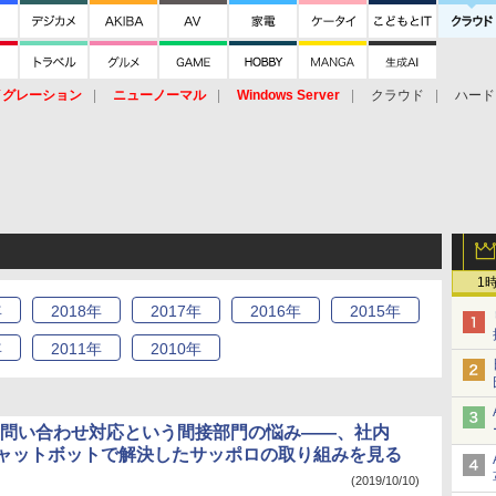
イグレーション
ニューノーマル
Windows Server
クラウド
ハード
トピック
ストレージ（HW）
オープンソース
SaaS
標的型
ント
1
年
2018
年
2017
年
2016
年
2015
年
年
2011
年
2010
年
3は問い合わせ対応という間接部門の悩み――、社内
Iチャットボットで解決したサッポロの取り組みを見る
(2019/10/10)