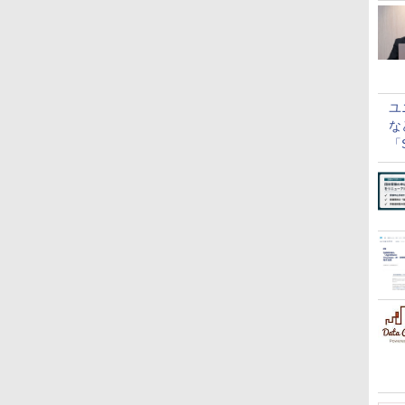
ユ
な
「S
に