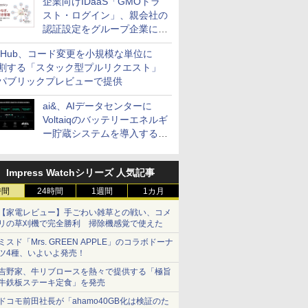
企業向けIDaaS「GMOトラ
スト・ログイン」、親会社の
認証設定をグループ企業に展
開できる新機能を提供
itHub、コード変更を小規模な単位に
割する「スタック型プルリクエスト」
パブリックプレビューで提供
ai&、AIデータセンターに
Voltaiqのバッテリーエネルギ
ー貯蔵システムを導入する計
画を発表
Impress Watchシリーズ 人気記事
時間
24時間
1週間
1カ月
【家電レビュー】手ごわい雑草との戦い、コメ
リの草刈機で完全勝利 掃除機感覚で使えた
ミスド「Mrs. GREEN APPLE」のコラボドーナ
ツ4種、いよいよ発売！
吉野家、牛リブロースを熱々で提供する「極旨
牛鉄板ステーキ定食」を発売
ドコモ前田社長が「ahamo40GB化は検証のた