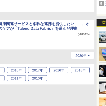
健康関連サービスと柔軟な連携を提供したい――、オ
アが「Talend Data Fabric」を選んだ理由
(2019/2/5)
2020年
年
2018
年
2017
年
2016
年
2015
年
年
2011
年
2010
年