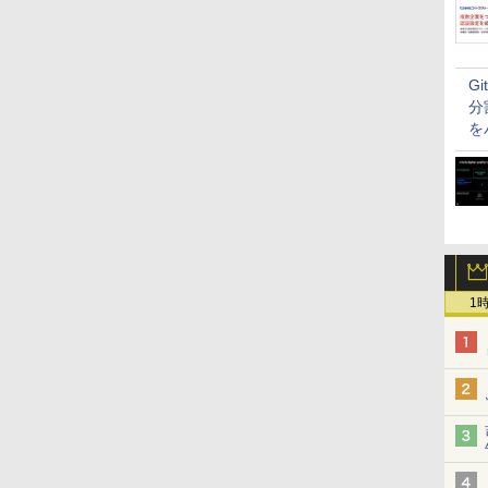
G
分
を
1