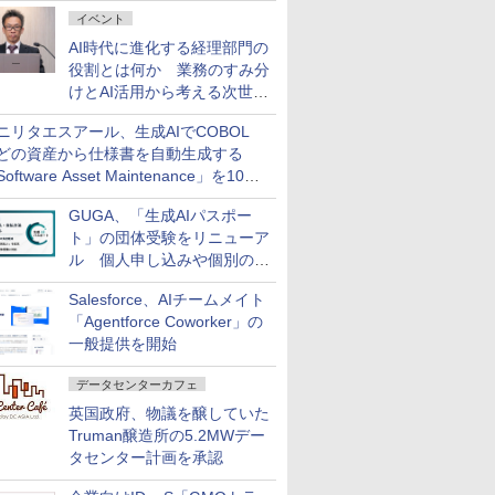
ダッシュボード画面を搭載
イベント
AI時代に進化する経理部門の
役割とは何か 業務のすみ分
けとAI活用から考える次世代
ファイナンス戦略
ニリタエスアール、生成AIでCOBOL
どの資産から仕様書を自動生成する
oftware Asset Maintenance」を10月
発売
GUGA、「生成AIパスポー
ト」の団体受験をリニューア
ル 個人申し込みや個別の支
払いなどに対応
Salesforce、AIチームメイト
「Agentforce Coworker」の
一般提供を開始
データセンターカフェ
英国政府、物議を醸していた
Truman醸造所の5.2MWデー
タセンター計画を承認