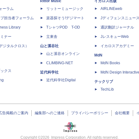
Rittor Music
イカロス出版
dフォーラム
リットーミュージック
AIRLINEweb
ップ担当者フォーラム
楽器探そう!デジマート
Jディフェンスニュー
ness Library
TシャツPOD T-OD
通訳翻訳ジャーナル
セミナー
立東舎
JレスキューWeb
 X（デジタルクロス）
山と溪谷社
イカロスアカデミー
山と溪谷オンライン
MdN
CLIMBING-NET
MdN Books
ブックス
近代科学社
MdN Design Interactiv
ing
近代科学社Digital
テックリブ
TechLib
広告掲載のご案内
編集部へのご連絡
プライバシーポリシー
会社概要
Copyright ©
2026
Impress Corporation. All rights reserved.