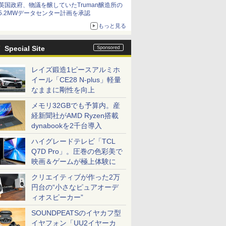
英国政府、物議を醸していたTruman醸造所の
5.2MWデータセンター計画を承認
もっと見る
Special Site
レイズ鍛造1ピースアルミホ
イール「CE28 N-plus」軽量
なままに剛性を向上
メモリ32GBでも予算内。産
経新聞社がAMD Ryzen搭載
dynabookを2千台導入
ハイグレードテレビ「TCL
Q7D Pro」。圧巻の色彩美で
映画＆ゲームが極上体験に
クリエイティブが作った2万
円台の“小さなピュアオーデ
ィオスピーカー”
SOUNDPEATSのイヤカフ型
イヤフォン「UU2イヤーカ