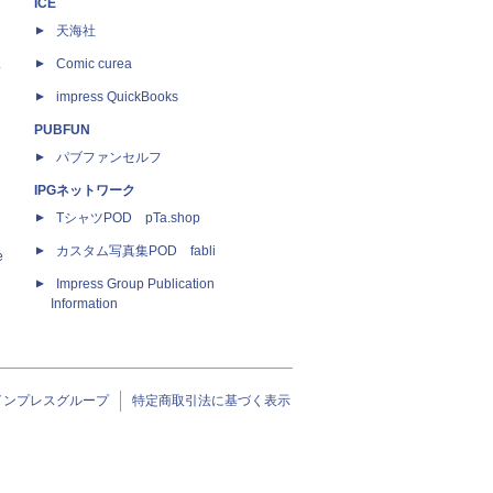
ICE
天海社
ス
Comic curea
impress QuickBooks
PUBFUN
パブファンセルフ
IPGネットワーク
TシャツPOD pTa.shop
カスタム写真集POD fabli
e
Impress Group Publication
Information
インプレスグループ
特定商取引法に基づく表示