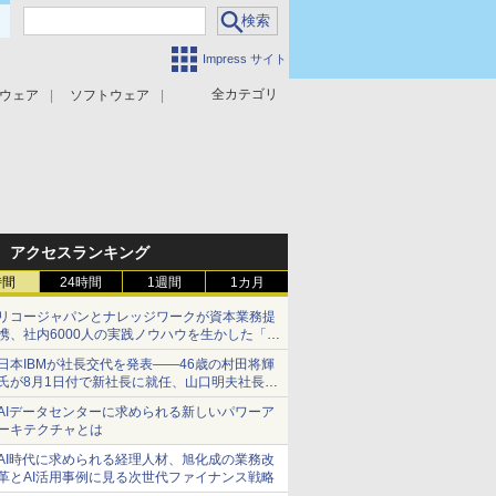
Impress サイト
全カテゴリ
ウェア
ソフトウェア
攻撃対策
マルウェア対策
アクセスランキング
時間
24時間
1週間
1カ月
リコージャパンとナレッジワークが資本業務提
携、社内6000人の実践ノウハウを生かした「AI
商談記録 for RICOH」を展開へ
日本IBMが社長交代を発表――46歳の村田将輝
氏が8月1日付で新社長に就任、山口明夫社長は
会長へ
AIデータセンターに求められる新しいパワーア
ーキテクチャとは
AI時代に求められる経理人材、旭化成の業務改
革とAI活用事例に見る次世代ファイナンス戦略