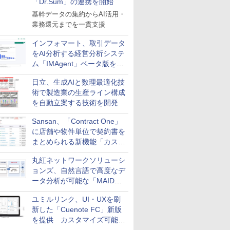
「Dr.Sum」の連携を開始
基幹データの集約からAI活用・
業務還元までを一貫支援
インフォマート、取引データ
をAI分析する経営分析システ
ム「IMAgent」ベータ版を提
供
日立、生成AIと数理最適化技
術で製造業の生産ライン構成
を自動立案する技術を開発
Sansan、「Contract One」
に店舗や物件単位で契約書を
まとめられる新機能「カスタ
ム契約ツリー」を追加
丸紅ネットワークソリューシ
ョンズ、自然言語で高度なデ
ータ分析が可能な「MAIDOA
AI ASSIST」を9月より提供
ユミルリンク、UI・UXを刷
新した「Cuenote FC」新版
を提供 カスタマイズ可能な