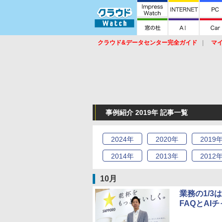
クラウド&データセンター完全ガイド
マ
サービス
セキュリティ
ネットワーク
スイッチ
ルータ
導入事例
イベ
事例紹介 2019年 記事一覧
2024
年
2020
年
2019
2014
年
2013
年
2012
10月
業務の1/
FAQとA