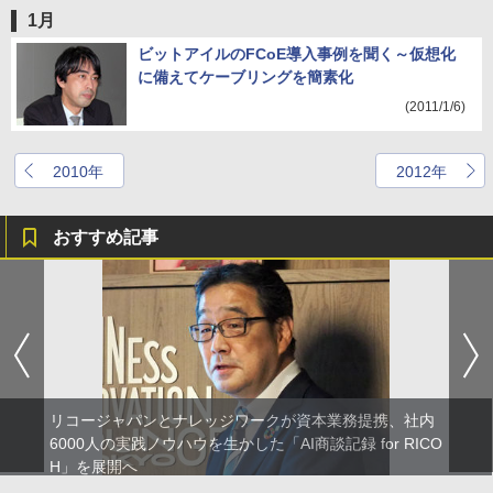
1月
ビットアイルのFCoE導入事例を聞く～仮想化
に備えてケーブリングを簡素化
(2011/1/6)
2010年
2012年
おすすめ記事
リコージャパンとナレッジワークが資本業務提携、社内
6000人の実践ノウハウを生かした「AI商談記録 for RICO
H」を展開へ