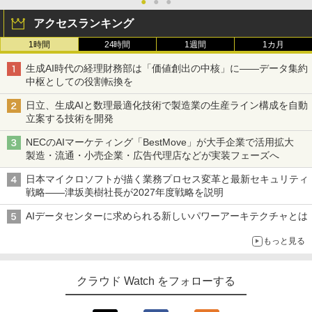
●
●
●
アクセスランキング
1時間
24時間
1週間
1カ月
生成AI時代の経理財務部は「価値創出の中核」に――データ集約
中枢としての役割転換を
日立、生成AIと数理最適化技術で製造業の生産ライン構成を自動
立案する技術を開発
NECのAIマーケティング「BestMove」が大手企業で活用拡大
製造・流通・小売企業・広告代理店などが実装フェーズへ
日本マイクロソフトが描く業務プロセス変革と最新セキュリティ
戦略――津坂美樹社長が2027年度戦略を説明
AIデータセンターに求められる新しいパワーアーキテクチャとは
もっと見る
クラウド Watch をフォローする