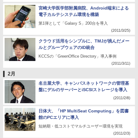
宮崎大学医学部附属病院、Android端末による
電子カルテシステム環境を構築
第1弾として「Galaxy S」200台を導入
(2011/3/25)
クラウド活用をシンプルに、TMJが挑んだメー
ルとグループウェアのID統合
KCCSの「GreenOffice Directory」導入事例
(2011/3/11)
2月
名古屋大学、キャンパスネットワークの管理基
盤にデルのサーバーとiSCSIストレージを導入
(2011/2/8)
日体大、「HP MultiSeat Computing」を図書
館のPCエリアに導入
短納期・低コストでマルチユーザー環境を実現
(2011/2/3)