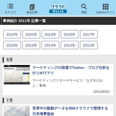
カテゴリ
過去記事
検索
Impressサイト
事例紹介 2011年 記事一覧
2024
年
2020
年
2019
年
2018
年
2017
年
2016
年
2015
年
2014
年
2013
年
2012
年
2011
年
2010
年
8月
マーケティングの現場でTwitter・ブログ分析を
行うNTTアド
マーケティングリサーチサービス「なずきのお
と」事例
(2011/8/15)
7月
世界中の船舶データをIBMクラウドで管理する
日本海事協会