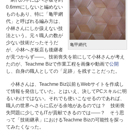
0.6mmにしないと編めない
ものもあり、特に「亀甲網
代」と呼ばれる編み方は、
小林さんにしか扱えない技
法という。元々職人の数が
少ない技術だったそうだ
亀甲網代
が、小林へぎ板店も後継者
が見つからず――。技術喪失を前にして小林さんが考え
たのが、Teachme Bizで作業工程を画像や動画で
公開
し、自身の職人としての「足跡」を残すことだった。
小林さんは、Teachme Biz以前もWebサイトを作成し
て情報を発信していた。とはいえ、決してPCスキルに明
るいわけではない。それでも使いこなせるのであれば、
職人の世界へさらに広がる余地があるのでは？ 技術喪
失問題に少しでもITが貢献できるのでは――？ そう思
って「技術継承」におけるTeachme Bizの可能性を探っ
てみたくなった。