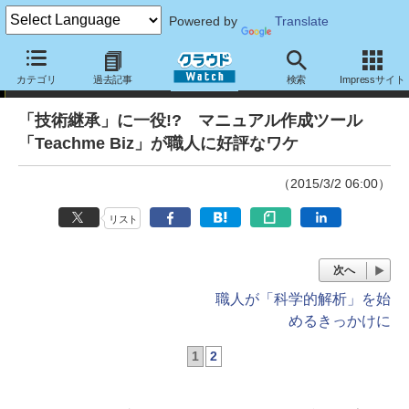
Powered by
Translate
事例紹介
カテゴリ
過去記事
検索
Impressサイト
「技術継承」に一役!? マニュアル作成ツール
「Teachme Biz」が職人に好評なワケ
（2015/3/2 06:00）
リスト
次へ
職人が「科学的解析」を始
めるきっかけに
1
2