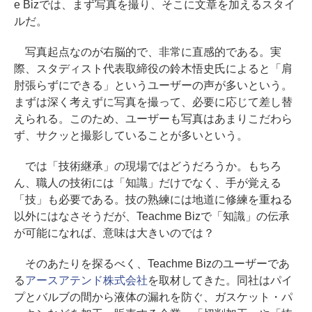
e Bizでは、まず写真を撮り、そこに文章を加えるスタイ
ルだ。
写真起点なのが右脳的で、非常に直感的である。実
際、スタディスト代表取締役の鈴木悟史氏によると「肩
肘張らずにできる」というユーザーの声が多いという。
まずは深く考えずに写真を撮って、必要に応じて差し替
えられる。このため、ユーザーも写真はあまりこだわら
ず、サクッと撮影していることが多いという。
では「技術継承」の現場ではどうだろうか。もちろ
ん、職人の技術には「知識」だけでなく、手が覚える
「技」も必要である。技の熟練には地道に修練を重ねる
以外にはなさそうだが、Teachme Bizで「知識」の伝承
が可能になれば、意味は大きいのでは？
そのあたりを探るべく、Teachme Bizのユーザーであ
る
アースアテンド株式会社
を取材してきた。同社はパイ
プとバルブの間から液体の漏れを防ぐ、ガスケット・パ