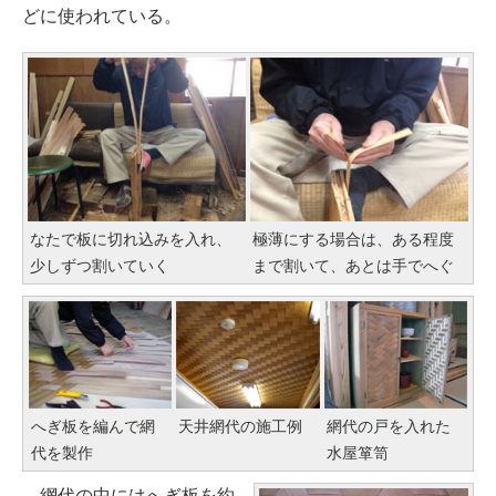
どに使われている。
なたで板に切れ込みを入れ、
極薄にする場合は、ある程度
少しずつ割いていく
まで割いて、あとは手でへぐ
へぎ板を編んで網
天井網代の施工例
網代の戸を入れた
代を製作
水屋箪笥
網代の中にはへぎ板を約