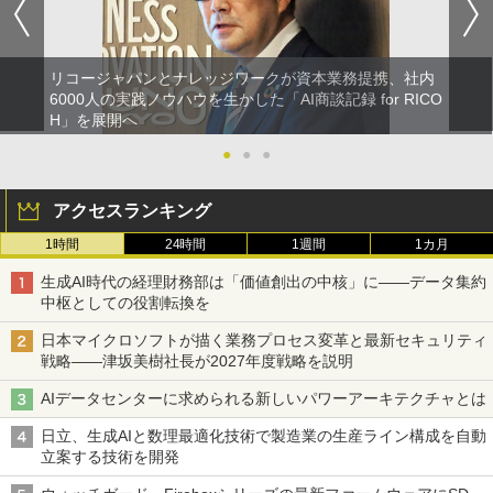
リコージャパンとナレッジワークが資本業務提携、社内
6000人の実践ノウハウを生かした「AI商談記録 for RICO
H」を展開へ
●
●
●
アクセスランキング
1時間
24時間
1週間
1カ月
生成AI時代の経理財務部は「価値創出の中核」に――データ集約
中枢としての役割転換を
日本マイクロソフトが描く業務プロセス変革と最新セキュリティ
戦略――津坂美樹社長が2027年度戦略を説明
AIデータセンターに求められる新しいパワーアーキテクチャとは
日立、生成AIと数理最適化技術で製造業の生産ライン構成を自動
立案する技術を開発