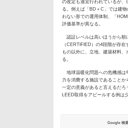
の改定も適宜行われているが、
る。例えば「BD＋C」では建
わない形での運用体制、「HO
評価基準が異なる。
認証レベルは高いほうから順に
（CERTIFIED）の4段階が
もの以外に、立地、建築材料、
る。
地球温暖化問題への危機感は年
力を消費する施設であることか
一定の意義があると言えるだろ
LEED取得をアピールする例は
Google