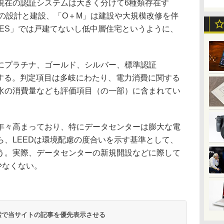
現在の認証システムは大きく分けて6種類存在す
物の設計と建設、「O＋M」は建設や大規模改修を伴
MES」では戸建てないし低中層住宅というように、
プラチナ、ゴールド、シルバー、標準認証
存在する。判定項目は多岐にわたり、電力消費に関する
水の消費量なども評価項目（の一部）に含まれてい
々高まっており、特にデータセンターは膨大な電
ら、LEEDは環境配慮の度合いを示す基準として、
う。実際、データセンターの新規開設などに際して
少なくない。
 検索で当サイトの記事を優先表示させる