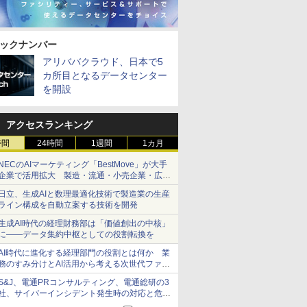
ックナンバー
アリババクラウド、日本で5
カ所目となるデータセンター
を開設
アクセスランキング
時間
24時間
1週間
1カ月
NECのAIマーケティング「BestMove」が大手
企業で活用拡大 製造・流通・小売企業・広告
代理店などが実装フェーズへ
日立、生成AIと数理最適化技術で製造業の生産
ライン構成を自動立案する技術を開発
生成AI時代の経理財務部は「価値創出の中核」
に――データ集約中枢としての役割転換を
AI時代に進化する経理部門の役割とは何か 業
務のすみ分けとAI活用から考える次世代ファイ
ナンス戦略
S&J、電通PRコンサルティング、電通総研の3
社、サイバーインシデント発生時の対応と危機
管理広報を一体的に訓練するプログラムを提供