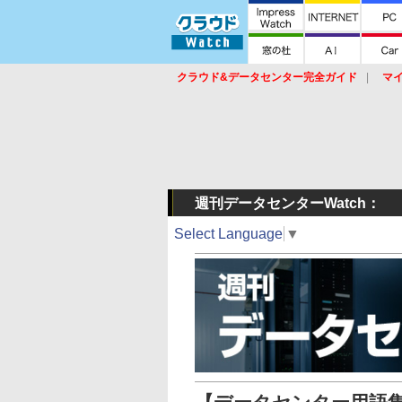
クラウド&データセンター完全ガイド
マ
サービス
セキュリティ
ネットワーク
スイッチ
ルータ
導入事例
イベ
週刊データセンターWatch：
Select Language
▼