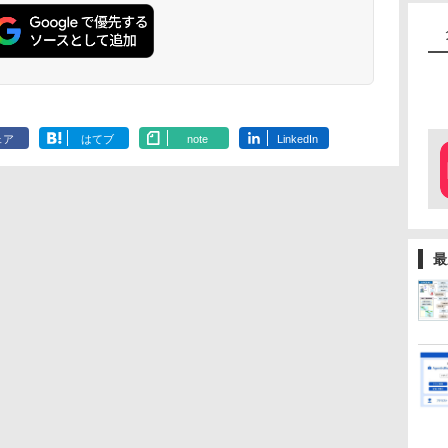
ェア
はてブ
note
LinkedIn
最