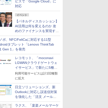
ビスで「Google Cloud」に
対応
イベント
【パネルディスカッション】
AI活用は何を変えるのか 攻
めのファイナンスを実現する
業務設計とマインドセット変
ノボ、NFC/FeliCaに対応する11型
革
droidタブレット「Lenovo ThinkTab
11 Gen 1」を発売
レコモット、「moconavi
LGWANクラウドゲートウェ
イサービス」で新たに5種類
のサービスと連携開始
利用可能サービスは計102種類
に拡大
日立ソリューションズ、新
Outlookに対応し誤送信対策
を強化した「活文 メール誤
送信防止アドインサービス」
ラクス、「楽楽メールマーケ
を提供