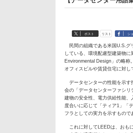
【データセンター用語集
ポスト
リスト
シ
民間の組織である米国U.S.グ
している、環境配慮型建築物に対する認証
Environmental Desi
オフィスビルや賃貸住宅に対して
データセンターの性能を示す指
会の「データセンターファシリ
建物の安全性、電力供給性能、
度合いに応じて「ティア1」「テ
フラとしての実力を示すもので
これに対してLEEDは、おも