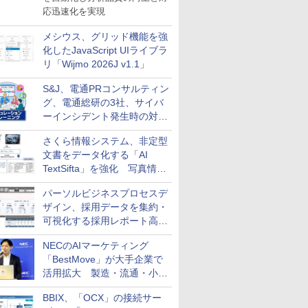
応迅速化を実現
メシウス、グリッド機能を強
化したJavaScript UIライブラ
リ「Wijmo 2026J v1.1」
S&J、電通PRコンサルティン
グ、電通総研の3社、サイバ
ーインシデント発生時の対応
と危機管理広報を一体的に訓
さくら情報システム、非定型
練するプログラムを提供
文書をデータ化する「AI
TextSifta」を強化 写真情報
のデータ化などに対応
パーソルビジネスプロセスデ
ザイン、採用データを集約・
可視化する採用レポート高速
化サービスを提供
NECのAIマーケティング
「BestMove」が大手企業で
活用拡大 製造・流通・小売
企業・広告代理店などが実装
BBIX、「OCX」の接続サー
フェーズへ