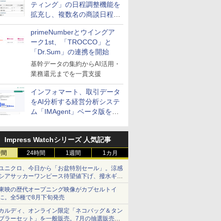
ティング」の日程調整機能を
拡充し、複数名の商談日程調
整を効率化
primeNumberとウイングア
ーク1st、「TROCCO」と
「Dr.Sum」の連携を開始
基幹データの集約からAI活用・
業務還元までを一貫支援
インフォマート、取引データ
をAI分析する経営分析システ
ム「IMAgent」ベータ版を提
供
Impress Watchシリーズ 人気記事
時間
24時間
1週間
1カ月
ユニクロ、今日から「お盆特別セール」。涼感
シアサッカーワンピース待望値下げ、撥水ギア
ショーツは1990円に
東映の歴代オープニング映像がカプセルトイ
に。全5種で8月下旬発売
カルディ、オンライン限定「ネコバッグ＆タン
ブラーセット」を一般販売。7月の抽選販売の