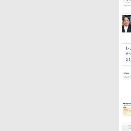
レ
An
X