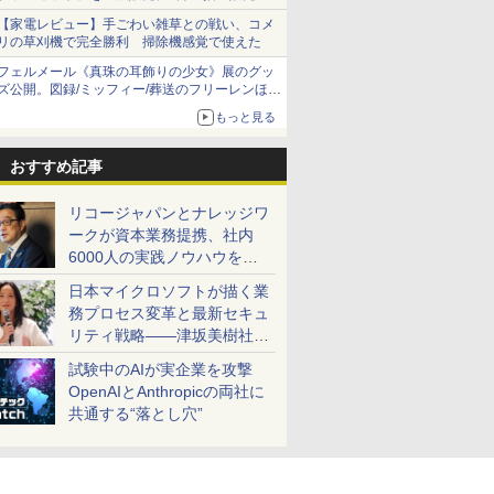
当選無効分
【家電レビュー】手ごわい雑草との戦い、コメ
リの草刈機で完全勝利 掃除機感覚で使えた
フェルメール《真珠の耳飾りの少女》展のグッ
ズ公開。図録/ミッフィー/葬送のフリーレンほ
か、注目ブランドコラボが実現
もっと見る
おすすめ記事
リコージャパンとナレッジワ
ークが資本業務提携、社内
6000人の実践ノウハウを生
かした「AI商談記録 for
日本マイクロソフトが描く業
RICOH」を展開へ
務プロセス変革と最新セキュ
リティ戦略――津坂美樹社長
が2027年度戦略を説明
試験中のAIが実企業を攻撃
OpenAIとAnthropicの両社に
共通する“落とし穴”