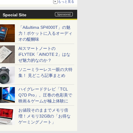
もっと見る
Special Site
「A&ultima SP4000T」の魅
力！ポケットに入るオーディ
オの醍醐味
AIスマートノートの
iFLYTEK「AINOTE 2」はな
ぜ魅力的なのか？
ソニーミラーレス一眼の大特
集！ 見どころ記事まとめ
ハイグレードテレビ「TCL
Q7D Pro」。圧巻の色彩美で
映画＆ゲームが極上体験に
お値段そのままでメモリ倍
増！メモリ32GBの「お得な
ゲーミングノート」