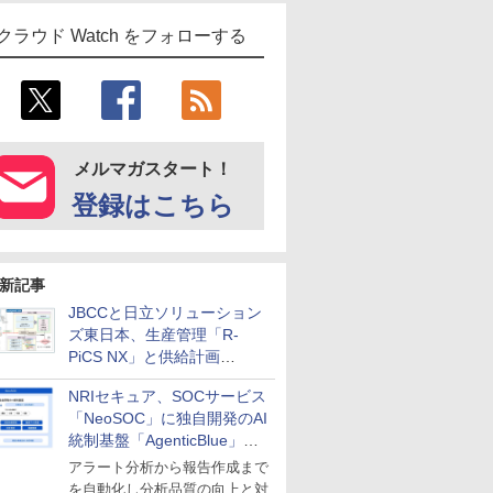
クラウド Watch をフォローする
メルマガスタート！
登録はこちら
新記事
JBCCと日立ソリューション
ズ東日本、生産管理「R-
PiCS NX」と供給計画
「scSQUARE ISP」の連携サ
NRIセキュア、SOCサービス
ービスを提供開始
「NeoSOC」に独自開発のAI
統制基盤「AgenticBlue」を
導入
アラート分析から報告作成まで
を自動化し分析品質の向上と対