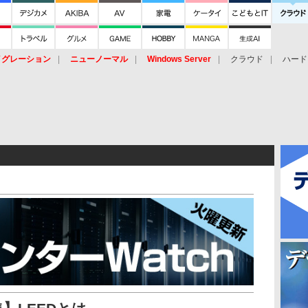
イグレーション
ニューノーマル
Windows Server
クラウド
ハード
トピック
ストレージ（HW）
オープンソース
SaaS
標的型
ント