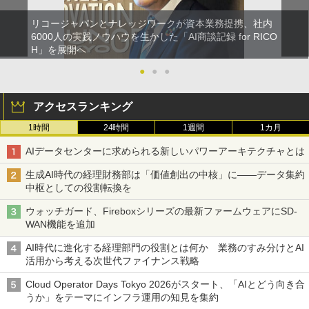
リコージャパンとナレッジワークが資本業務提携、社内
6000人の実践ノウハウを生かした「AI商談記録 for RICO
H」を展開へ
●
●
●
アクセスランキング
1時間
24時間
1週間
1カ月
AIデータセンターに求められる新しいパワーアーキテクチャとは
生成AI時代の経理財務部は「価値創出の中核」に――データ集約
中枢としての役割転換を
ウォッチガード、Fireboxシリーズの最新ファームウェアにSD-
WAN機能を追加
AI時代に進化する経理部門の役割とは何か 業務のすみ分けとAI
活用から考える次世代ファイナンス戦略
Cloud Operator Days Tokyo 2026がスタート、「AIとどう向き合
うか」をテーマにインフラ運用の知見を集約