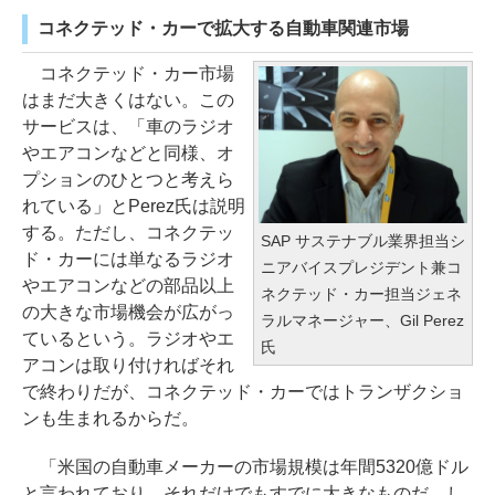
コネクテッド・カーで拡大する自動車関連市場
コネクテッド・カー市場
はまだ大きくはない。この
サービスは、「車のラジオ
やエアコンなどと同様、オ
プションのひとつと考えら
れている」とPerez氏は説明
する。ただし、コネクテッ
SAP サステナブル業界担当シ
ド・カーには単なるラジオ
ニアバイスプレジデント兼コ
やエアコンなどの部品以上
ネクテッド・カー担当ジェネ
の大きな市場機会が広がっ
ラルマネージャー、Gil Perez
ているという。ラジオやエ
氏
アコンは取り付ければそれ
で終わりだが、コネクテッド・カーではトランザクショ
ンも生まれるからだ。
「米国の自動車メーカーの市場規模は年間5320億ドル
と言われており、それだけでもすでに大きなものだ。し