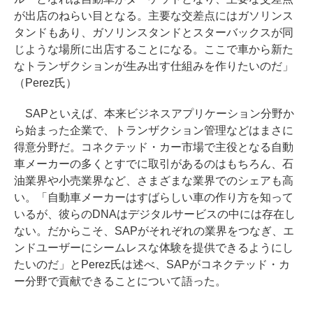
が出店のねらい目となる。主要な交差点にはガソリンス
タンドもあり、ガソリンスタンドとスターバックスが同
じような場所に出店することになる。ここで車から新た
なトランザクションが生み出す仕組みを作りたいのだ」
（Perez氏）
SAPといえば、本来ビジネスアプリケーション分野か
ら始まった企業で、トランザクション管理などはまさに
得意分野だ。コネクテッド・カー市場で主役となる自動
車メーカーの多くとすでに取引があるのはもちろん、石
油業界や小売業界など、さまざまな業界でのシェアも高
い。「自動車メーカーはすばらしい車の作り方を知って
いるが、彼らのDNAはデジタルサービスの中には存在し
ない。だからこそ、SAPがそれぞれの業界をつなぎ、エ
ンドユーザーにシームレスな体験を提供できるようにし
たいのだ」とPerez氏は述べ、SAPがコネクテッド・カ
ー分野で貢献できることについて語った。