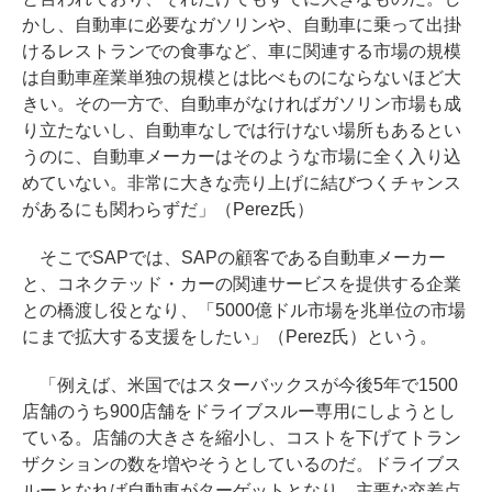
かし、自動車に必要なガソリンや、自動車に乗って出掛
けるレストランでの食事など、車に関連する市場の規模
は自動車産業単独の規模とは比べものにならないほど大
きい。その一方で、自動車がなければガソリン市場も成
り立たないし、自動車なしでは行けない場所もあるとい
うのに、自動車メーカーはそのような市場に全く入り込
めていない。非常に大きな売り上げに結びつくチャンス
があるにも関わらずだ」（Perez氏）
そこでSAPでは、SAPの顧客である自動車メーカー
と、コネクテッド・カーの関連サービスを提供する企業
との橋渡し役となり、「5000億ドル市場を兆単位の市場
にまで拡大する支援をしたい」（Perez氏）という。
「例えば、米国ではスターバックスが今後5年で1500
店舗のうち900店舗をドライブスルー専用にしようとし
ている。店舗の大きさを縮小し、コストを下げてトラン
ザクションの数を増やそうとしているのだ。ドライブス
ルーとなれば自動車がターゲットとなり、主要な交差点