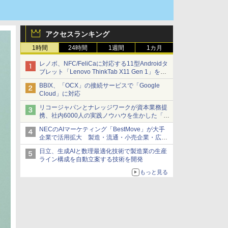
アクセスランキング
1時間
24時間
1週間
1カ月
レノボ、NFC/FeliCaに対応する11型Androidタ
ブレット「Lenovo ThinkTab X11 Gen 1」を発
売
BBIX、「OCX」の接続サービスで「Google
Cloud」に対応
リコージャパンとナレッジワークが資本業務提
携、社内6000人の実践ノウハウを生かした「AI
商談記録 for RICOH」を展開へ
NECのAIマーケティング「BestMove」が大手
企業で活用拡大 製造・流通・小売企業・広告
代理店などが実装フェーズへ
日立、生成AIと数理最適化技術で製造業の生産
ライン構成を自動立案する技術を開発
もっと見る