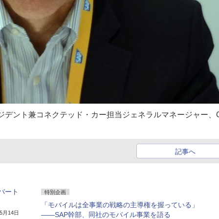
ジデント兼コネクテッド・カー担当ジェネラルマネージャー、Gi
記事へ
バート
特別企画
「モバイルは全事業の戦略の主導権を握っている」
年5月14日
――SAP幹部、同社のモバイル事業を語る