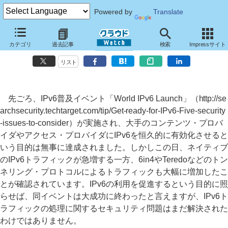
Powered by
Translate
IPv6への移行で注意すべきセキュリティ問題～ポイントはトラフィッ
カテゴリ
過去記事
検索
Impressサイト
クの可視化
リスト
先ごろ、IPv6普及イベント「World IPv6 Launch」（http://se
archsecurity.techtarget.com/tip/Get-ready-for-IPv6-Five-security
-issues-to-consider）が実施され、大手のコンテンツ・プロバ
イダやアクセス・プロバイダにIPv6を恒久的に有効化させると
いう目的は無事に達成されました。しかしこの日、ネイティブ
のIPv6トラフィックが急増する一方、6in4やTeredoなどのトン
ネリング・プロトコルによるトラフィックも大幅に増加したこ
とが確認されています。IPv6の利用を促進するという目的に照
らせば、同イベントは大成功に終わったと言えますが、IPv6ト
ラフィックの処理に関するセキュリティ問題はまだ解決された
わけではありません。