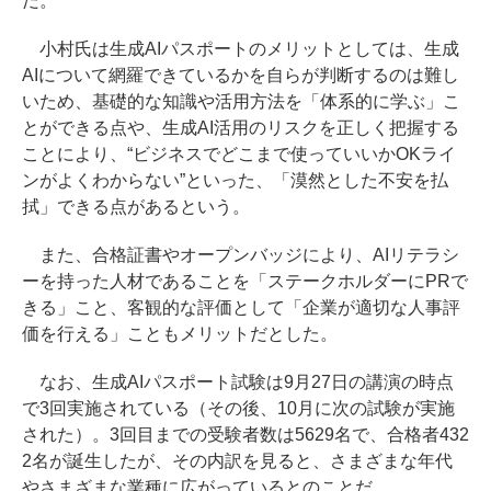
だ。
小村氏は生成AIパスポートのメリットとしては、生成
AIについて網羅できているかを自らが判断するのは難し
いため、基礎的な知識や活用方法を「体系的に学ぶ」こ
とができる点や、生成AI活用のリスクを正しく把握する
ことにより、“ビジネスでどこまで使っていいかOKライ
ンがよくわからない”といった、「漠然とした不安を払
拭」できる点があるという。
また、合格証書やオープンバッジにより、AIリテラシ
ーを持った人材であることを「ステークホルダーにPRで
きる」こと、客観的な評価として「企業が適切な人事評
価を行える」こともメリットだとした。
なお、生成AIパスポート試験は9月27日の講演の時点
で3回実施されている（その後、10月に次の試験が実施
された）。3回目までの受験者数は5629名で、合格者432
2名が誕生したが、その内訳を見ると、さまざまな年代
やさまざまな業種に広がっているとのことだ。