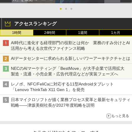
●
●
●
アクセスランキング
1時間
24時間
1週間
1カ月
AI時代に進化する経理部門の役割とは何か 業務のすみ分けとAI
活用から考える次世代ファイナンス戦略
AIデータセンターに求められる新しいパワーアーキテクチャとは
NECのAIマーケティング「BestMove」が大手企業で活用拡大
製造・流通・小売企業・広告代理店などが実装フェーズへ
レノボ、NFC/FeliCaに対応する11型Androidタブレット
「Lenovo ThinkTab X11 Gen 1」を発売
日本マイクロソフトが描く業務プロセス変革と最新セキュリティ
戦略――津坂美樹社長が2027年度戦略を説明
もっと見る