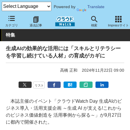
Powered by
Translate
クラウド Watch
イベント
カテゴリ
過去記事
検索
Impressサイト
特集
生成AIの効果的な活用には「スキルとリテラシー
を学習し続けている人材」の育成がカギに
高橋 正和
2024年11月22日 09:00
リスト
本誌主催のイベント「クラウドWatch Day 生成AIのビ
ジネス導入・活用支援企画 ～生成 AI が支える!これから
のビジネス価値創造を 活用事例から探る～」が9月27日
に都内で開催された。