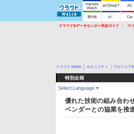
クラウド&データセンター完全ガイド
マ
サービス
セキュリティ
ネットワーク
スイッチ
ルータ
導入事例
イベ
クラウド Watch
セキュリティ
マルウェア
特別企画
Select Language
▼
優れた技術の組み合わ
ベンダーとの協業を推進