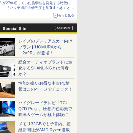
AIが27年眠っていた脆弱性を発見する時代に
――「パッチ適用の優先度を見直すべき」とセ
キュリティ専門家
もっと見る
Special Site
レイズのプレミアムカー向け
ブランドHOMURAから
「2×9R」が登場！
総合オーディオブランドに進
化するSHANLINGとは何者
か？
性能の良いお得な中古PC情
報はこのページでチェック！
ハイグレードテレビ「TCL
Q7D Pro」。圧巻の色彩美で
映画＆ゲームが極上体験に
メモリ32GBでも予算内。産
経新聞社がAMD Ryzen搭載