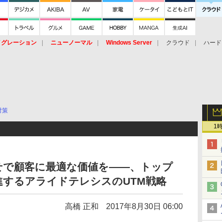
イグレーション
ニューノーマル
Windows Server
クラウド
ハード
トピック
ストレージ（HW）
オープンソース
SaaS
標的型
ント
対策
1
せで顧客に最適な価値を――、トップ
するアライドテレシスのUTM戦略
高橋 正和
2017年8月30日 06:00