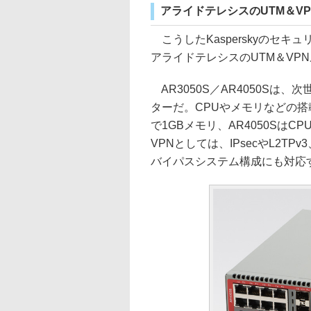
アライドテレシスのUTM＆V
こうしたKasperskyのセ
アライドテレシスのUTM＆VPNル
AR3050S／AR4050Sは
ターだ。CPUやメモリなどの搭載量が
で1GBメモリ、AR4050SはCP
VPNとしては、IPsecやL2TP
バイパスシステム構成にも対応