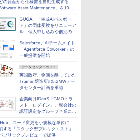
どの資産から仕様書を自動生成する
oftware Asset Maintenance」を10月
発売
GUGA、「生成AIパスポー
ト」の団体受験をリニューア
ル 個人申し込みや個別の支
払いなどに対応
Salesforce、AIチームメイト
「Agentforce Coworker」の
一般提供を開始
データセンターカフェ
英国政府、物議を醸していた
Truman醸造所の5.2MWデー
タセンター計画を承認
企業向けIDaaS「GMOトラ
スト・ログイン」、親会社の
認証設定をグループ企業に展
開できる新機能を提供
itHub、コード変更を小規模な単位に
割する「スタック型プルリクエスト」
パブリックプレビューで提供