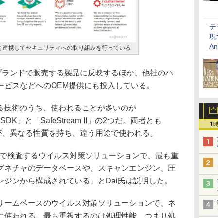
テ
現
An
と連携してセキュリティへの取り組みを行っている
kyブランドで販売する製品に反映するほか、他社のハ
ービスなどへのOEM提供にも投入している。
ている技術のうち、使われることが多いのが
rus） SDK」と「SafeStream II」の2つだ。両者とも
1
術だが、異なる性質を持ち、違う用途で使われる。
スで検査するウイルス対策ソリューションで、最も重
グネチャのデータベースや、スキャンエンジン、圧
ジンから構成されている」とDai氏は説明した。
は、ストリームベースのウイルス対策ソリューションで、ネ
に使われる。最も重視するのは処理性能、つまり処