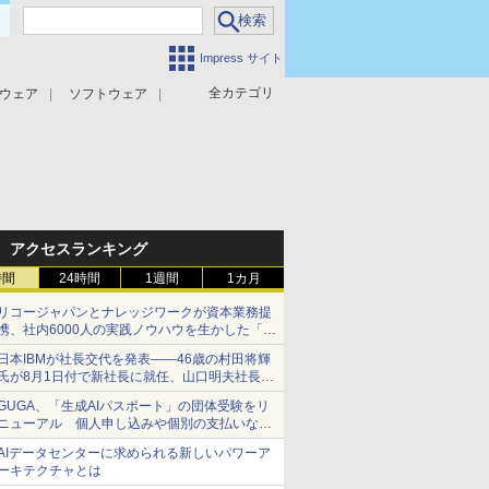
Impress サイト
全カテゴリ
ウェア
ソフトウェア
攻撃対策
マルウェア対策
アクセスランキング
時間
24時間
1週間
1カ月
リコージャパンとナレッジワークが資本業務提
携、社内6000人の実践ノウハウを生かした「AI
商談記録 for RICOH」を展開へ
日本IBMが社長交代を発表――46歳の村田将輝
氏が8月1日付で新社長に就任、山口明夫社長は
会長へ
GUGA、「生成AIパスポート」の団体受験をリ
ニューアル 個人申し込みや個別の支払いなど
に対応
AIデータセンターに求められる新しいパワーア
ーキテクチャとは