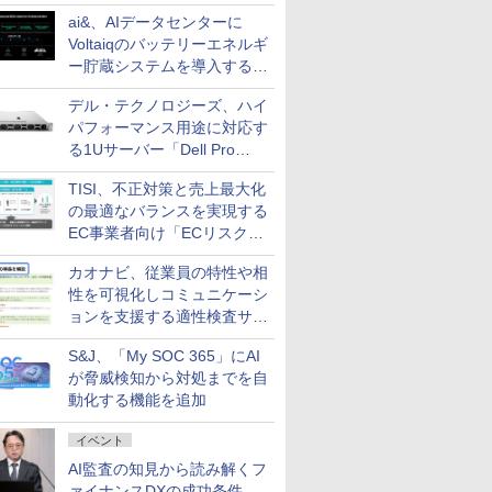
ai&、AIデータセンターに
Voltaiqのバッテリーエネルギ
ー貯蔵システムを導入する計
画を発表
デル・テクノロジーズ、ハイ
パフォーマンス用途に対応す
る1Uサーバー「Dell Pro
Precision 7 R1ラック」を発
TISI、不正対策と売上最大化
売
の最適なバランスを実現する
EC事業者向け「ECリスク対
策設計・運用支援サービス」
カオナビ、従業員の特性や相
性を可視化しコミュニケーシ
ョンを支援する適性検査サー
ビスを提供
S&J、「My SOC 365」にAI
が脅威検知から対処までを自
動化する機能を追加
イベント
AI監査の知見から読み解くフ
ァイナンスDXの成功条件