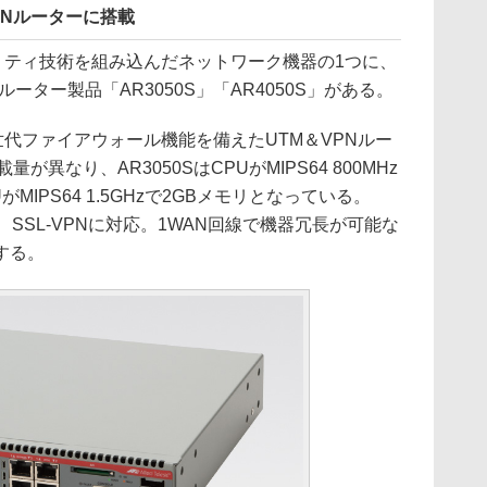
PNルーターに搭載
キュリティ技術を組み込んだネットワーク機器の1つに、
ーター製品「AR3050S」「AR4050S」がある。
、次世代ファイアウォール機能を備えたUTM＆VPNルー
異なり、AR3050SはCPUがMIPS64 800MHz
UがMIPS64 1.5GHzで2GBメモリとなっている。
v3、SSL-VPNに対応。1WAN回線で機器冗長が可能な
する。