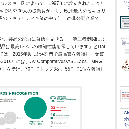
な
ルスキー氏によって、1997年に設立された。今年
「S
界で約3700人の従業員がおり、欧州最大のセキュリ
に
級のセキュリティ企業の中で唯一の非公開企業で
技術力と、製品の能力に自信を見せる。「第三者機関によ
ky製品は最高レベルの検知性能を示しています」とDai
トでは、2016年度には4部門で最高賞を獲得し、受賞
6年には、AV-ComparativesやSELabs、MRG
のテストを受け、70件でトップ3を、55件で1位を獲得し
G
分
を