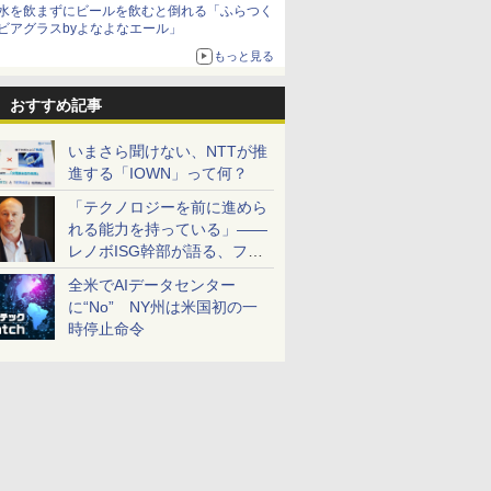
水を飲まずにビールを飲むと倒れる「ふらつく
ビアグラスbyよなよなエール」
もっと見る
おすすめ記事
いまさら聞けない、NTTが推
進する「IOWN」って何？
「テクノロジーを前に進めら
れる能力を持っている」――
レノボISG幹部が語る、フル
スタックと水冷技術の強み
全米でAIデータセンター
に“No” NY州は米国初の一
時停止命令