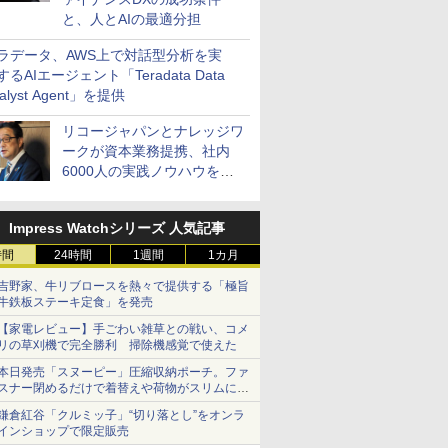
と、人とAIの最適分担
ラデータ、AWS上で対話型分析を実
するAIエージェント「Teradata Data
alyst Agent」を提供
リコージャパンとナレッジワ
ークが資本業務提携、社内
6000人の実践ノウハウを生
かした「AI商談記録 for
RICOH」を展開へ
Impress Watchシリーズ 人気記事
時間
24時間
1週間
1カ月
吉野家、牛リブロースを熱々で提供する「極旨
牛鉄板ステーキ定食」を発売
【家電レビュー】手ごわい雑草との戦い、コメ
リの草刈機で完全勝利 掃除機感覚で使えた
本日発売「スヌーピー」圧縮収納ポーチ。ファ
スナー閉めるだけで着替えや荷物がスリムにま
とまる
鎌倉紅谷「クルミッ子」“切り落とし”をオンラ
インショップで限定販売