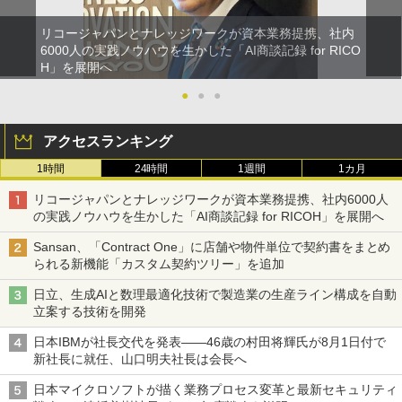
リコージャパンとナレッジワークが資本業務提携、社内
6000人の実践ノウハウを生かした「AI商談記録 for RICO
H」を展開へ
●
●
●
アクセスランキング
1時間
24時間
1週間
1カ月
リコージャパンとナレッジワークが資本業務提携、社内6000人
の実践ノウハウを生かした「AI商談記録 for RICOH」を展開へ
Sansan、「Contract One」に店舗や物件単位で契約書をまとめ
られる新機能「カスタム契約ツリー」を追加
日立、生成AIと数理最適化技術で製造業の生産ライン構成を自動
立案する技術を開発
日本IBMが社長交代を発表――46歳の村田将輝氏が8月1日付で
新社長に就任、山口明夫社長は会長へ
日本マイクロソフトが描く業務プロセス変革と最新セキュリティ