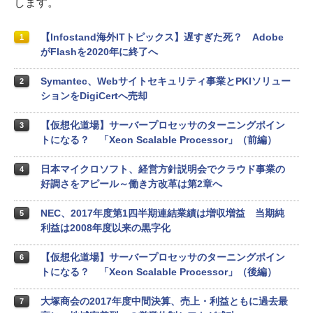
します。
【Infostand海外ITトピックス】遅すぎた死？ Adobe
1
がFlashを2020年に終了へ
Symantec、Webサイトセキュリティ事業とPKIソリュー
2
ションをDigiCertへ売却
【仮想化道場】サーバープロセッサのターニングポイン
3
トになる？ 「Xeon Scalable Processor」（前編）
日本マイクロソフト、経営方針説明会でクラウド事業の
4
好調さをアピール～働き方改革は第2章へ
NEC、2017年度第1四半期連結業績は増収増益 当期純
5
利益は2008年度以来の黒字化
【仮想化道場】サーバープロセッサのターニングポイン
6
トになる？ 「Xeon Scalable Processor」（後編）
大塚商会の2017年度中間決算、売上・利益ともに過去最
7