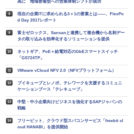
高に 地域密着型への営業体制シフトが成功
現在の企業ITに求められる3＋1の要素とは――、FlexPo
8
d Day 2017レポート
富士ゼロックス、Sansanと連携して複合機から名刺デー
9
タの取り込みを効率化するソリューションを提供
ネットギア、PoE＋給電対応のGbEスマートスイッチ
10
「GS724TP」
VMware vCloud NFV 2.0（NFVプラットフォーム）
11
ブイキューブとレノボ、テレワークを支援するコミュニ
12
ケーションブース「テレキューブ」
中堅・中小企業向けビジネスを強化するSAPジャパンの
13
戦略
フリービット、クラウド型スパコンサービス「freebit cl
14
oud HANABI」を提供開始