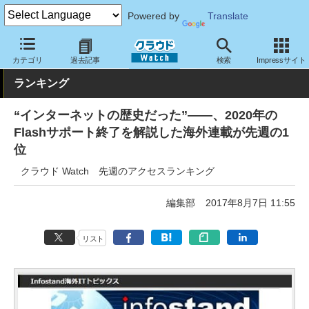
Powered by
Translate
クラウド Watch
トピック
ランキング
カテゴリ
過去記事
検索
Impressサイト
ランキング
“インターネットの歴史だった”――、2020年の
Flashサポート終了を解説した海外連載が先週の1
位
クラウド Watch 先週のアクセスランキング
編集部
2017年8月7日 11:55
リスト