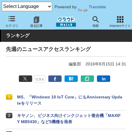
Powered by
Translate
クラウド Watch
トピック
ランキング
カテゴリ
過去記事
検索
Impressサイト
ランキング
先週のニュースアクセスランキング
編集部
2016年8月15日 14:31
リスト
MS、「Windows 10 IoT Core」にもAnniversary Upda
1
teをリリース
キヤノン、ビジネス向けインクジェット複合機「MAXIF
2
Y MB5430」など5機種を発表