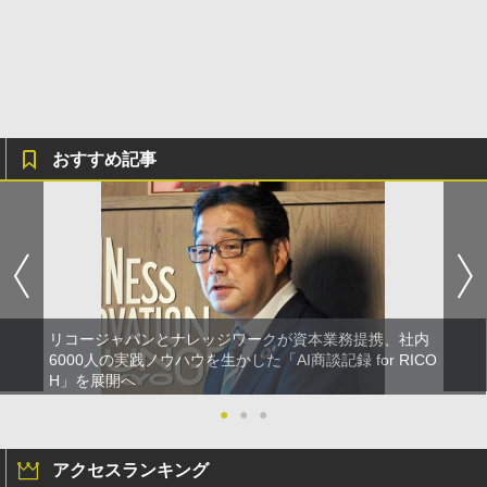
おすすめ記事
リコージャパンとナレッジワークが資本業務提携、社内
6000人の実践ノウハウを生かした「AI商談記録 for RICO
H」を展開へ
●
●
●
アクセスランキング