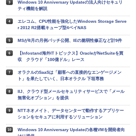
Windows 10 Anniversary Updateの法人向けセキュリ
3
ティ機能を解説
エレコム、CPU性能を強化したWindows Storage Serve
4
r 2012 R2搭載キューブ型4ベイNAS
MSが8月の月例パッチ公開、IEの脆弱性修正など計9件
5
【Infostand海外ITトピックス】OracleがNetSuiteを買
6
収 クラウド「100億ドル」レース
オラクルのSaaSは「顧客への直接的なエンゲージメン
7
ト」を果たしていく、日本オラクル 下垣専務
IIJ、クラウド型メールセキュリティサービスで「メール
8
無害化オプション」を提供
NTTネオメイト、データセンターで動作するアプリケー
9
ションをセキュアに利用するソリューション
Windows 10 Anniversary Updateの各種VMを開発者向
10