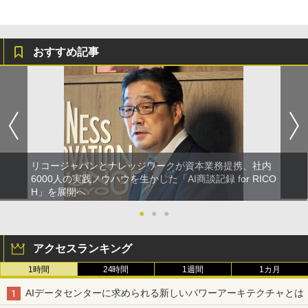
おすすめ記事
リコージャパンとナレッジワークが資本業務提携、社内
6000人の実践ノウハウを生かした「AI商談記録 for RICO
H」を展開へ
●
●
●
アクセスランキング
1時間
24時間
1週間
1カ月
AIデータセンターに求められる新しいパワーアーキテクチャとは