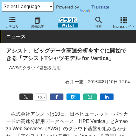
Powered by
Translate
クラウド Watch
サービス・ソフト
サービス
分析
カテゴリ
過去記事
検索
Impressサイト
ニュース
アシスト、ビッグデータ高速分析をすぐに開始で
きる「アシストTシャツモデル for Vertica」
AWSのクラウド基盤を活用
石井 一志
2016年8月10日 12:04
リスト
株式会社アシストは10日、日本ヒューレット・パッカ
ードの高速分析用データベース「HPE Vertica」とAmao
zn Web Services（AWS）のクラウド基盤を組み合わせ
た、「アシストTシャツモデル for Vertica」を発表した。