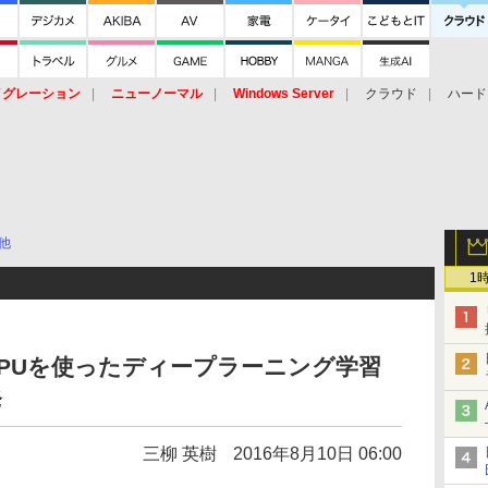
イグレーション
ニューノーマル
Windows Server
クラウド
ハード
トピック
ストレージ（HW）
オープンソース
SaaS
標的型
ント
他
1
PUを使ったディープラーニング学習
発
三柳 英樹
2016年8月10日 06:00