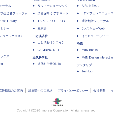
dフォーラム
リットーミュージック
AIRLINEweb
ップ担当者フォーラム
楽器探そう!デジマート
Jディフェンスニュー
ness Library
TシャツPOD T-OD
通訳翻訳ジャーナル
セミナー
立東舎
JレスキューWeb
 X（デジタルクロス）
山と溪谷社
イカロスアカデミー
山と溪谷オンライン
MdN
CLIMBING-NET
MdN Books
ブックス
近代科学社
MdN Design Interactiv
ing
近代科学社Digital
テックリブ
TechLib
広告掲載のご案内
編集部へのご連絡
プライバシーポリシー
会社概要
Copyright ©
2026
Impress Corporation. All rights reserved.