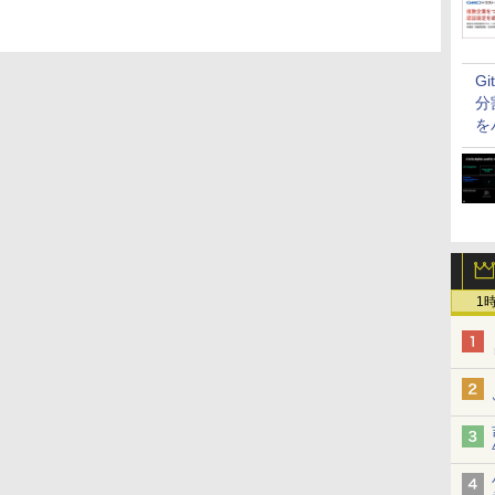
G
分
を
1