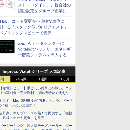
スト・ログイン」、親会社の
認証設定をグループ企業に展
開できる新機能を提供
itHub、コード変更を小規模な単位に
割する「スタック型プルリクエスト」
パブリックプレビューで提供
ai&、AIデータセンターに
Voltaiqのバッテリーエネルギ
ー貯蔵システムを導入する計
画を発表
Impress Watchシリーズ 人気記事
時間
24時間
1週間
1カ月
【家電レビュー】手ごわい雑草との戦い、コメ
リの草刈機で完全勝利 掃除機感覚で使えた
ミスド「Mrs. GREEN APPLE」のコラボドーナ
ツ4種、いよいよ発売！
吉野家、牛リブロースを熱々で提供する「極旨
牛鉄板ステーキ定食」を発売
バーガーキング、超大型チーズバーガー「ダー