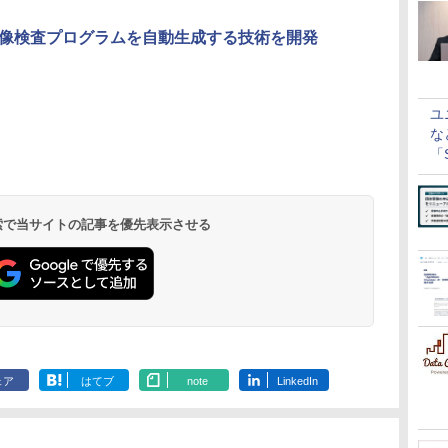
像検査プログラムを自動生成する技術を開発
ユ
な
「S
に
 検索で当サイトの記事を優先表示させる
ェア
はてブ
note
LinkedIn