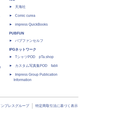
天海社
ス
Comic curea
impress QuickBooks
PUBFUN
パブファンセルフ
IPGネットワーク
TシャツPOD pTa.shop
カスタム写真集POD fabli
e
Impress Group Publication
Information
インプレスグループ
特定商取引法に基づく表示