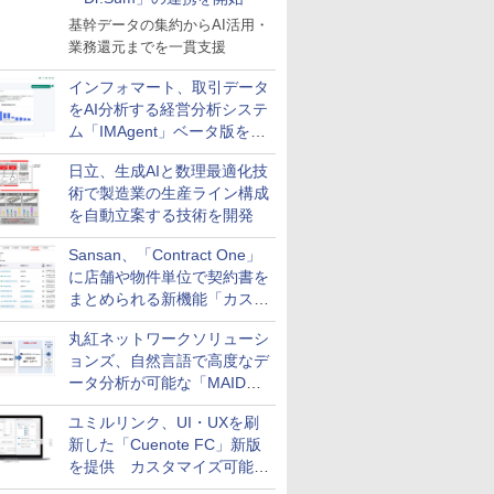
基幹データの集約からAI活用・
業務還元までを一貫支援
インフォマート、取引データ
をAI分析する経営分析システ
ム「IMAgent」ベータ版を提
供
日立、生成AIと数理最適化技
術で製造業の生産ライン構成
を自動立案する技術を開発
Sansan、「Contract One」
に店舗や物件単位で契約書を
まとめられる新機能「カスタ
ム契約ツリー」を追加
丸紅ネットワークソリューシ
ョンズ、自然言語で高度なデ
ータ分析が可能な「MAIDOA
AI ASSIST」を9月より提供
ユミルリンク、UI・UXを刷
新した「Cuenote FC」新版
を提供 カスタマイズ可能な
ダッシュボード画面を搭載