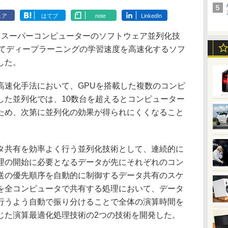
ェア
はてブ
note
LinkedIn
スーパーコンピューターのソフトウェア並列化技
ってディープラーニングの学習速度を高速化するソフ
した。
速化手法において、GPUを搭載した複数のコンピ
した並列化では、10数台を超えるとコンピューター
ため、次第に並列化の効果が得られにくくなること
共有を効率よく行う並列化技術として、連続的に
理の開始に必要となるデータが先にそれぞれのコン
送の優先順序を自動的に制御するデータ共有のスケ
を全コンピュータで共有する処理において、データ
行うよう自動で振り分けることで全体の演算時間を
じた演算最適化処理技術の2つの技術を開発した。