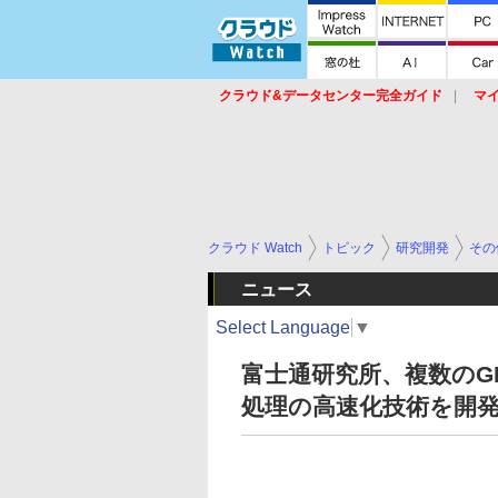
クラウド&データセンター完全ガイド
マ
サービス
セキュリティ
ネットワーク
スイッチ
ルータ
導入事例
イベ
クラウド Watch
トピック
研究開発
その
ニュース
Select Language
▼
富士通研究所、複数のG
処理の高速化技術を開