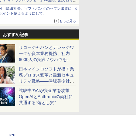
ティ ザ・ワンパウンダー」を発売。総カロリー
約1656kcal、総重量約527g！
NTT島田社長、ソフトバンクのセブン出資に「d
ポイント使えるようにして」
もっと見る
おすすめ記事
リコージャパンとナレッジワ
ークが資本業務提携、社内
6000人の実践ノウハウを生
かした「AI商談記録 for
日本マイクロソフトが描く業
RICOH」を展開へ
務プロセス変革と最新セキュ
リティ戦略――津坂美樹社長
が2027年度戦略を説明
試験中のAIが実企業を攻撃
OpenAIとAnthropicの両社に
共通する“落とし穴”
ICE