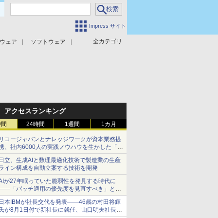
Impress サイト
全カテゴリ
ウェア
ソフトウェア
攻撃対策
マルウェア対策
アクセスランキング
時間
24時間
1週間
1カ月
リコージャパンとナレッジワークが資本業務提
携、社内6000人の実践ノウハウを生かした「AI
商談記録 for RICOH」を展開へ
日立、生成AIと数理最適化技術で製造業の生産
ライン構成を自動立案する技術を開発
AIが27年眠っていた脆弱性を発見する時代に
――「パッチ適用の優先度を見直すべき」とセ
キュリティ専門家
日本IBMが社長交代を発表――46歳の村田将輝
氏が8月1日付で新社長に就任、山口明夫社長は
会長へ