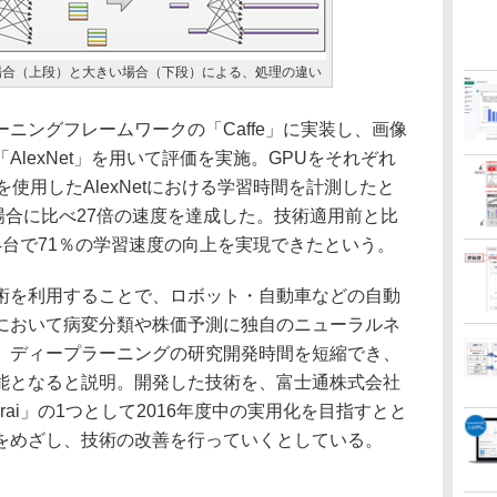
場合（上段）と大きい場合（下段）による、処理の違い
ングフレームワークの「Caffe」に実装し、画像
lexNet」を用いて評価を実施。GPUをそれぞれ
使用したAlexNetにおける学習時間を計測したと
場合に比べ27倍の速度を達成した。技術適用前と比
64台で71％の学習速度の向上を実現できたという。
を利用することで、ロボット・自動車などの自動
において病変分類や株価予測に独自のニューラルネ
、ディープラーニングの研究開発時間を短縮でき、
能となると説明。開発した技術を、富士通株式会社
AI Zinrai」の1つとして2016年度中の実用化を目指すとと
をめざし、技術の改善を行っていくとしている。