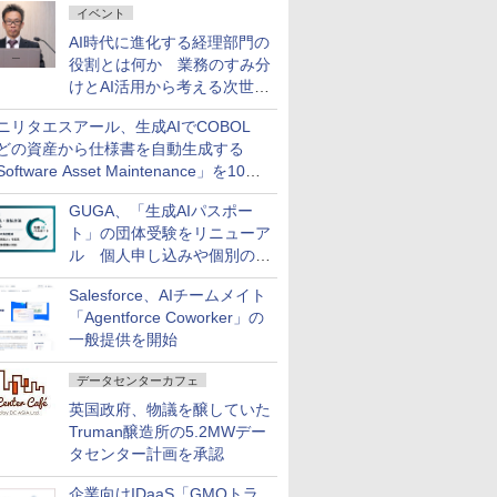
イベント
AI時代に進化する経理部門の
役割とは何か 業務のすみ分
けとAI活用から考える次世代
ファイナンス戦略
ニリタエスアール、生成AIでCOBOL
どの資産から仕様書を自動生成する
oftware Asset Maintenance」を10月
発売
GUGA、「生成AIパスポー
ト」の団体受験をリニューア
ル 個人申し込みや個別の支
払いなどに対応
Salesforce、AIチームメイト
「Agentforce Coworker」の
一般提供を開始
データセンターカフェ
英国政府、物議を醸していた
Truman醸造所の5.2MWデー
タセンター計画を承認
企業向けIDaaS「GMOトラ