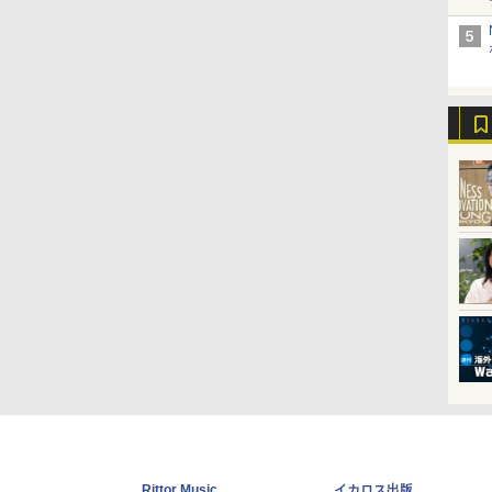
Rittor Music
イカロス出版