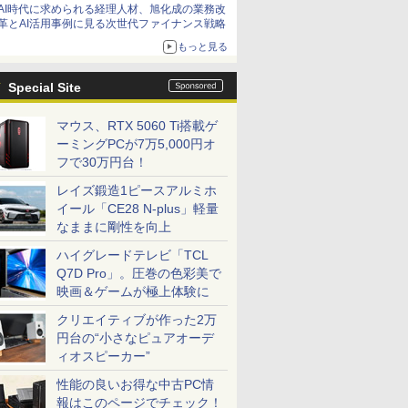
AI時代に求められる経理人材、旭化成の業務改
革とAI活用事例に見る次世代ファイナンス戦略
もっと見る
Special Site
マウス、RTX 5060 Ti搭載ゲ
ーミングPCが7万5,000円オ
フで30万円台！
レイズ鍛造1ピースアルミホ
イール「CE28 N-plus」軽量
なままに剛性を向上
ハイグレードテレビ「TCL
Q7D Pro」。圧巻の色彩美で
映画＆ゲームが極上体験に
クリエイティブが作った2万
円台の“小さなピュアオーデ
ィオスピーカー”
性能の良いお得な中古PC情
報はこのページでチェック！