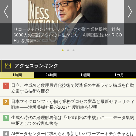
リコージャパンとナレッジワークが資本業務提携、社内
6000人の実践ノウハウを生かした「AI商談記録 for RICO
H」を展開へ
●
●
●
アクセスランキング
1時間
24時間
1週間
1カ月
日立、生成AIと数理最適化技術で製造業の生産ライン構成を自動
立案する技術を開発
日本マイクロソフトが描く業務プロセス変革と最新セキュリティ
戦略――津坂美樹社長が2027年度戦略を説明
生成AI時代の経理財務部は「価値創出の中核」に――データ集約
中枢としての役割転換を
AIデータセンターに求められる新しいパワーアーキテクチャとは