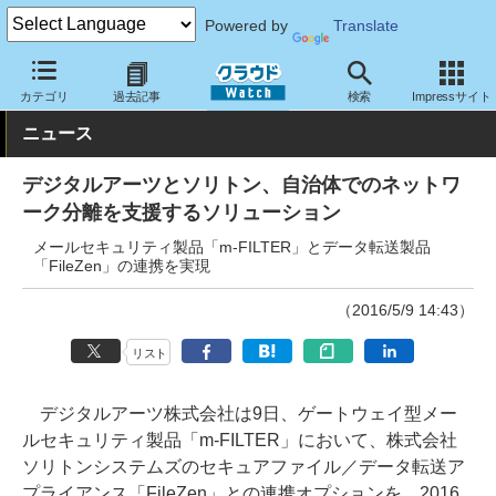
Powered by
Translate
クラウド Watch
セキュリティ
セキュリティソフト
カテゴリ
過去記事
検索
Impressサイト
ニュース
デジタルアーツとソリトン、自治体でのネットワ
ーク分離を支援するソリューション
メールセキュリティ製品「m-FILTER」とデータ転送製品
「FileZen」の連携を実現
（2016/5/9 14:43）
リスト
デジタルアーツ株式会社は9日、ゲートウェイ型メー
ルセキュリティ製品「m-FILTER」において、株式会社
ソリトンシステムズのセキュアファイル／データ転送ア
プライアンス「FileZen」との連携オプションを、2016