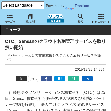
Powered by
Translate
クラウド Watch
サービス・ソフト
サービス
コミュニケーショ
カテゴリ
過去記事
検索
Impressサイト
ニュース
CTC、Sansanのクラウド名刺管理サービスを取り
扱い開始
SIパートナーとして営業支援システムとの連携サービスを提
供
（2015/12/25 14:55）
リスト
伊藤忠テクノソリューションズ株式会社（CTC）は25
日、Sansan株式会社と販売代理店契約及び連携SIパート
ナー契約を締結し、法人向けクラウド名刺管理サービス
「Sansan」を活用したシステム連携サービスの提供を開