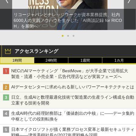
リコージャパンとナレッジワークが資本業務提携、社内
6000人の実践ノウハウを生かした「AI商談記録 for RICO
H」を展開へ
●
●
●
アクセスランキング
1時間
24時間
1週間
1カ月
NECのAIマーケティング「BestMove」が大手企業で活用拡大
製造・流通・小売企業・広告代理店などが実装フェーズへ
AIデータセンターに求められる新しいパワーアーキテクチャとは
日立、生成AIと数理最適化技術で製造業の生産ライン構成を自動
立案する技術を開発
生成AI時代の経理財務部は「価値創出の中核」に――データ集約
中枢としての役割転換を
日本マイクロソフトが描く業務プロセス変革と最新セキュリティ
戦略――津坂美樹社長が2027年度戦略を説明