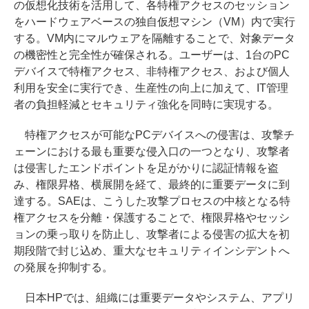
の仮想化技術を活用して、各特権アクセスのセッション
をハードウェアベースの独自仮想マシン（VM）内で実行
する。VM内にマルウェアを隔離することで、対象データ
の機密性と完全性が確保される。ユーザーは、1台のPC
デバイスで特権アクセス、非特権アクセス、および個人
利用を安全に実行でき、生産性の向上に加えて、IT管理
者の負担軽減とセキュリティ強化を同時に実現する。
特権アクセスが可能なPCデバイスへの侵害は、攻撃チ
ェーンにおける最も重要な侵入口の一つとなり、攻撃者
は侵害したエンドポイントを足がかりに認証情報を盗
み、権限昇格、横展開を経て、最終的に重要データに到
達する。SAEは、こうした攻撃プロセスの中核となる特
権アクセスを分離・保護することで、権限昇格やセッシ
ョンの乗っ取りを防止し、攻撃者による侵害の拡大を初
期段階で封じ込め、重大なセキュリティインシデントへ
の発展を抑制する。
日本HPでは、組織には重要データやシステム、アプリ