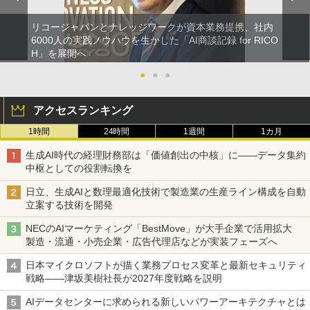
リコージャパンとナレッジワークが資本業務提携、社内
6000人の実践ノウハウを生かした「AI商談記録 for RICO
H」を展開へ
●
●
●
アクセスランキング
1時間
24時間
1週間
1カ月
生成AI時代の経理財務部は「価値創出の中核」に――データ集約
中枢としての役割転換を
日立、生成AIと数理最適化技術で製造業の生産ライン構成を自動
立案する技術を開発
NECのAIマーケティング「BestMove」が大手企業で活用拡大
製造・流通・小売企業・広告代理店などが実装フェーズへ
日本マイクロソフトが描く業務プロセス変革と最新セキュリティ
戦略――津坂美樹社長が2027年度戦略を説明
AIデータセンターに求められる新しいパワーアーキテクチャとは