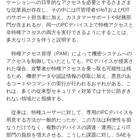
ケーションへの日常的なアクセスを必要とするさまざま
な従業員が存在し、その中にはIT管理者やIoTおよびOT
のサポート担当者に加え、カスタマーサポートや財務部
門が含まれるが、同一のPCデバイス上で特権アクセスと
非特権アクセスの両方を実行できるようにすることは、
多大なリスクを伴うと説明する。
特権アクセス管理（PAM）によって機密システムへの
アクセスを制御していたとしても、PCデバイスが侵害さ
れた場合、攻撃者が特権アクセスを乗っ取る可能性は残
るため、機密データや認証情報の窃取に加え、悪意のあ
るコードやコマンドの実行が行われるおそれがある。こ
れは、多くの従来型セキュリティ対策では十分に防ぎき
れない領域だと指摘する。
従来は、特権ユーザーに対して、専用のPCデバイスを
用意する方法が一般的だったが、この方法は利便性を損
なうだけでなく、複数のデバイスの調達・運用によりIT
部門の負担を増大させる。こうした課題に対し、SAEを