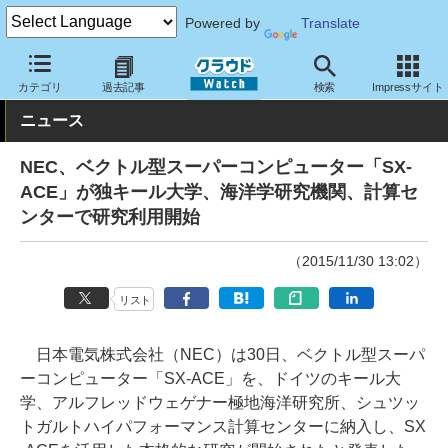
Powered by
Translate
クラウド Watch
トピック
導入事例
その他
カテゴリ
過去記事
検索
Impressサイト
ニュース
NEC、ベクトル型スーパーコンピューター「SX-
ACE」が独キール大学、海洋学研究機関、計算セ
ンターで研究利用開始
（2015/11/30 13:02）
リスト
日本電気株式会社（NEC）は30日、ベクトル型スーパ
ーコンピューター「SX-ACE」を、ドイツのキール大
学、アルフレッドウェゲナー極地海洋研究所、シュツッ
トガルトハイパフォーマンス計算センターに納入し、SX