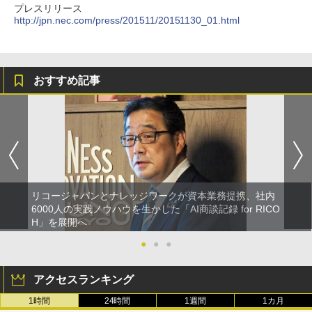
プレスリリース
http://jpn.nec.com/press/201511/20151130_01.html
おすすめ記事
リコージャパンとナレッジワークが資本業務提携、社内
6000人の実践ノウハウを生かした「AI商談記録 for RICO
H」を展開へ
●
●
●
アクセスランキング
1時間
24時間
1週間
1カ月