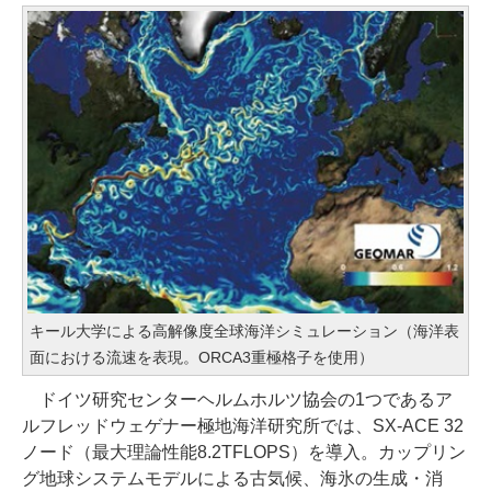
キール大学による高解像度全球海洋シミュレーション（海洋表
面における流速を表現。ORCA3重極格子を使用）
ドイツ研究センターヘルムホルツ協会の1つであるア
ルフレッドウェゲナー極地海洋研究所では、SX-ACE 32
ノード（最大理論性能8.2TFLOPS）を導入。カップリン
グ地球システムモデルによる古気候、海氷の生成・消