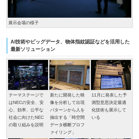
展示会場の様子
AI技術やビッグデータ、物体指紋認証などを活用した
最新ソリューション
テーマステージで
新たに開発した映
11月に発表した予
はNECの安全、安
像を分析して出現
測型意思決定最適
心、効率、公平な
パターンから人を
化技術も展示して
社会に向けたNEC
抽出する「時空間
いる
の取り組みを説明
データ横断プロフ
ァイリング」