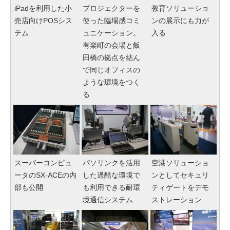
iPadを利用した小
プロジェクターを
教育ソリューショ
売店向けPOSシス
使った臨場感コミ
ンの展示にも力が
テム
ュニケーション。
入る
有楽町の会場と飯
田橋の拠点を結ん
で同じオフィスの
ような環境をつく
る
スーパーコンピュ
パソリンクを活用
空港ソリューショ
ータのSX-ACEの内
した過酷な環境で
ンとしてセキュリ
部も公開
も利用できる耐環
ティゲートをデモ
境通信システム
ストレーション