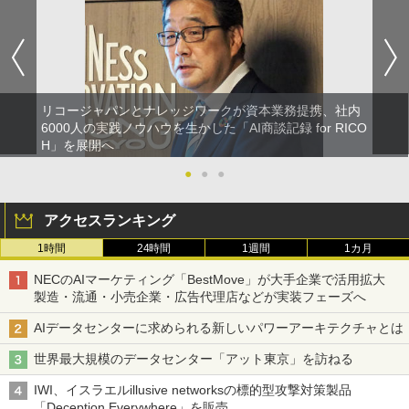
リコージャパンとナレッジワークが資本業務提携、社内
6000人の実践ノウハウを生かした「AI商談記録 for RICO
H」を展開へ
●
●
●
アクセスランキング
1時間
24時間
1週間
1カ月
NECのAIマーケティング「BestMove」が大手企業で活用拡大
製造・流通・小売企業・広告代理店などが実装フェーズへ
AIデータセンターに求められる新しいパワーアーキテクチャとは
世界最大規模のデータセンター「アット東京」を訪ねる
IWI、イスラエルillusive networksの標的型攻撃対策製品
「Deception Everywhere」を販売