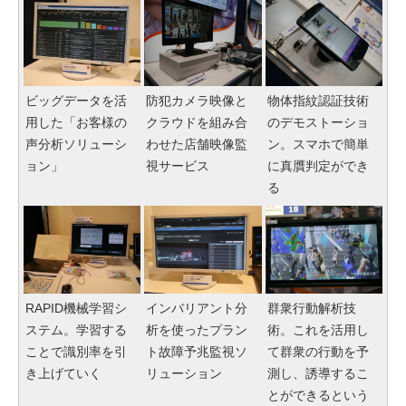
ビッグデータを活
防犯カメラ映像と
物体指紋認証技術
用した「お客様の
クラウドを組み合
のデモストーショ
声分析ソリューシ
わせた店舗映像監
ン。スマホで簡単
ョン」
視サービス
に真贋判定ができ
る
RAPID機械学習シ
インバリアント分
群衆行動解析技
ステム。学習する
析を使ったプラン
術。これを活用し
ことで識別率を引
ト故障予兆監視ソ
て群衆の行動を予
き上げていく
リューション
測し、誘導するこ
とができるという