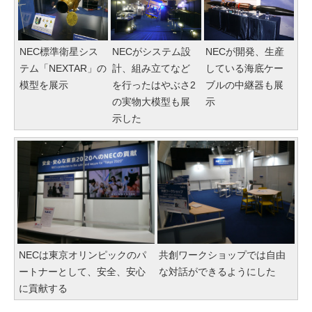
NEC標準衛星シス
NECがシステム設
NECが開発、生産
テム「NEXTAR」の
計、組み立てなど
している海底ケー
模型を展示
を行ったはやぶさ2
ブルの中継器も展
の実物大模型も展
示
示した
NECは東京オリンピックのパ
共創ワークショップでは自由
ートナーとして、安全、安心
な対話ができるようにした
に貢献する