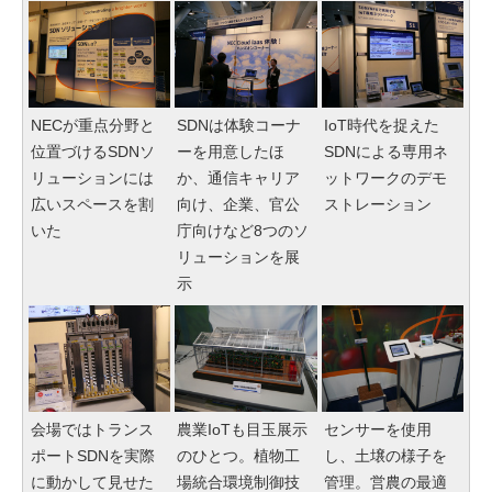
NECが重点分野と
SDNは体験コーナ
IoT時代を捉えた
位置づけるSDNソ
ーを用意したほ
SDNによる専用ネ
リューションには
か、通信キャリア
ットワークのデモ
広いスペースを割
向け、企業、官公
ストレーション
いた
庁向けなど8つのソ
リューションを展
示
会場ではトランス
農業IoTも目玉展示
センサーを使用
ポートSDNを実際
のひとつ。植物工
し、土壌の様子を
に動かして見せた
場統合環境制御技
管理。営農の最適