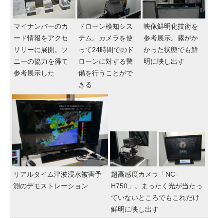
マイナンバーのカ
ドローン検知シス
映像鮮明化技術を
ード情報をアクセ
テム。カメラを使
参考展示。霧がか
サリーに展開。ソ
って24時間でのド
かった状態でも鮮
ニーの協力を得て
ローンに対する警
明に映し出す
参考展示した
備を行うことがで
きる
リアルタイム津波浸水被害予
超高感度カメラ「NC-
測のデモストレーション
H750」。まったく光が当たっ
ていないところでもこれだけ
鮮明に映し出す