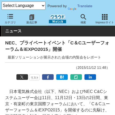
Powered by
Translate
クラウド Watch
トピック
イベント
国内
カテゴリ
過去記事
検索
Impressサイト
ニュース
NEC、プライベートイベント「C＆Cユーザーフォ
ーラム＆iEXPO2015」開催
最新ソリューションが展示された会場の内覧会をレポート
（2015/11/12 11:48）
リスト
日本電気株式会社（以下、NEC）およびNEC C&Cシ
ステムユーザー会は11日、11月12日・13日の2日間、東
京・有楽町の東京国際フォーラムにおいて、「C＆Cユー
ザーフォーラム＆iEXPO2015」を開催するのに先駆け、